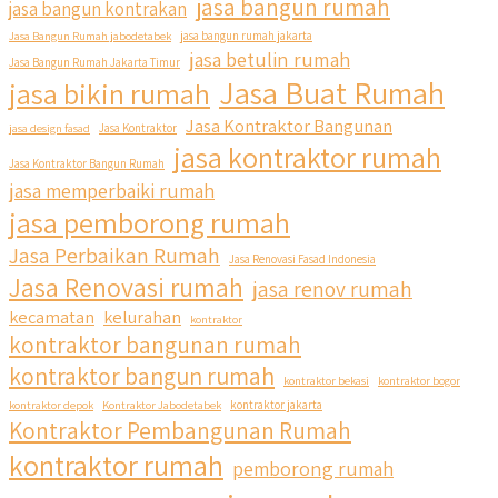
jasa bangun rumah
jasa bangun kontrakan
Jasa Bangun Rumah jabodetabek
jasa bangun rumah jakarta
jasa betulin rumah
Jasa Bangun Rumah Jakarta Timur
Jasa Buat Rumah
jasa bikin rumah
Jasa Kontraktor Bangunan
jasa design fasad
Jasa Kontraktor
jasa kontraktor rumah
Jasa Kontraktor Bangun Rumah
jasa memperbaiki rumah
jasa pemborong rumah
qyusipersada
Jasa Perbaikan Rumah
Jasa Renovasi Fasad Indonesia
@qyusipersada
3 years ago
Jasa Renovasi rumah
jasa renov rumah
Siapa yang udah masuk List untuk Bangun dan Renovasi
kecamatan
kelurahan
kontraktor
rumah Di @qyusipersada dengan sistem Cicilan ?? 🤗
kontraktor bangunan rumah
kontraktor bangun rumah
Untuk informasi lebih lanjut terkait program cicilan ini temen
kontraktor bekasi
kontraktor bogor
temen bisa langsung klik link di bio yaa
kontraktor depok
Kontraktor Jabodetabek
kontraktor jakarta
Kontraktor Pembangunan Rumah
#jasabangunrumahjakarta #jasarenovasirumahjakarta
kontraktor rumah
pemborong rumah
#kontraktorjakarta #kontraktorbangunan
#kontraktorbangunanrumah #kontraktorbangunanjakarta