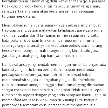
bertahun-tahun. rumah yang didirikan oleh team qyusi persada
tidak cukup produk berkualitas, tapi pula rumah yang aman,
sehat, serta riang yang akan bertahan semasih sebagian
turunan mendatang.
Menciptakan rumah baru mungkin suah sebagai impian buat
tiap-tiap orang dalam melakukan kehidupan, gara-gara rumah
yakni penggalan dari 3 keinginan primer setiap orang yaitu,
baju (pakaian), pangan (makanan) dan juga rumah (rumah).
selain gara-gara rumah yakni kebutuhan pokok, alasan orang
hendak mempunyai rumah sesegera mungkin adalah, gara-
gara harga tanah yang tiap harinya semakin naik
Nah bakal anda yang hendak membangun rumah boleh jadi ada
kondisi yang perlu kamu perhatikan ataupun mesti anda
persiapkan sebelumnya, masalah ini bermaksud bakal
meminimalisir segala kelengahan yang ketika membikin
rumah lamunan anda, sehingga alhasil rumah yang diciptakan
sangat cocok atas harapan dan keinginan. tidak cuma itu agar
rumah anda seperti dengan yang anda harapkan kamu juga bisa
memanfaatkan Jasa Bikin Rumah di Gunung Putri maupun
pemborong semacam qyusi persada buat meminimalisir