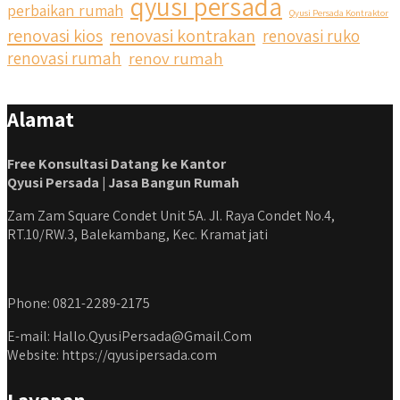
qyusi persada
perbaikan rumah
Qyusi Persada Kontraktor
#kontraktorbekasi #kontraktorinteriorjakarta
renovasi kios
renovasi kontrakan
renovasi ruko
#jasabangunrumahdepok #jasarenovasirumahbekasi
#jasadesainrumahmurah #jasadesainrumahjakarta
renovasi rumah
renov rumah
#kontraktorbangunanjabodetabek
#jasabangunrumahjabodetabek #qyusipersada
Alamat
Free Konsultasi Datang ke Kantor
Qyusi Persada | Jasa Bangun Rumah
Zam Zam Square Condet Unit 5A. Jl. Raya Condet No.4,
RT.10/RW.3, Balekambang, Kec. Kramat jati
Phone: 0821-2289-2175
E-mail: Hallo.QyusiPersada@Gmail.Com
Website: https://qyusipersada.com
Layanan