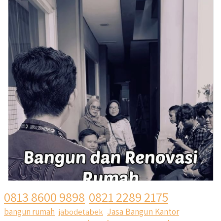
0813 8600 9898
0821 2289 2175
Jasa Bangun Kantor
bangun rumah
jabodetabek