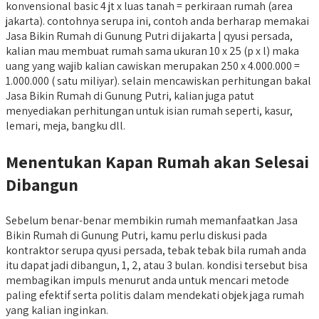
konvensional basic 4 jt x luas tanah = perkiraan rumah (area
jakarta). contohnya serupa ini, contoh anda berharap memakai
Jasa Bikin Rumah di Gunung Putri di jakarta | qyusi persada,
kalian mau membuat rumah sama ukuran 10 x 25 (p x l) maka
uang yang wajib kalian cawiskan merupakan 250 x 4.000.000 =
1.000.000 ( satu miliyar). selain mencawiskan perhitungan bakal
Jasa Bikin Rumah di Gunung Putri, kalian juga patut
menyediakan perhitungan untuk isian rumah seperti, kasur,
lemari, meja, bangku dll.
Menentukan Kapan Rumah akan Selesai
Dibangun
Sebelum benar-benar membikin rumah memanfaatkan Jasa
Bikin Rumah di Gunung Putri, kamu perlu diskusi pada
kontraktor serupa qyusi persada, tebak tebak bila rumah anda
itu dapat jadi dibangun, 1, 2, atau 3 bulan. kondisi tersebut bisa
membagikan impuls menurut anda untuk mencari metode
paling efektif serta politis dalam mendekati objek jaga rumah
yang kalian inginkan.