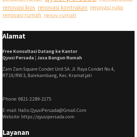
renovasi kios
renovasi kontrakan
renovasi ruko
renovasi rumah
renov rumah
Alamat
Free Konsultasi Datang ke Kantor
Qyusi Persada | Jasa Bangun Rumah
Zam Zam Square Condet Unit 5A. Jl. Raya Condet No.4,
RT.10/RW.3, Balekambang, Kec. Kramat jati
Phone: 0821-2289-2175
E-mail: Hallo.QyusiPersada@Gmail.Com
Website: https://qyusipersada.com
Layanan