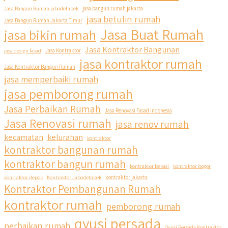
Jasa Bangun Rumah jabodetabek
jasa bangun rumah jakarta
jasa betulin rumah
Jasa Bangun Rumah Jakarta Timur
Jasa Buat Rumah
jasa bikin rumah
Jasa Kontraktor Bangunan
jasa design fasad
Jasa Kontraktor
jasa kontraktor rumah
Jasa Kontraktor Bangun Rumah
jasa memperbaiki rumah
jasa pemborong rumah
Jasa Perbaikan Rumah
Jasa Renovasi Fasad Indonesia
Jasa Renovasi rumah
jasa renov rumah
kecamatan
kelurahan
kontraktor
kontraktor bangunan rumah
kontraktor bangun rumah
kontraktor bekasi
kontraktor bogor
kontraktor depok
Kontraktor Jabodetabek
kontraktor jakarta
Kontraktor Pembangunan Rumah
kontraktor rumah
pemborong rumah
qyusi persada
perbaikan rumah
Qyusi Persada Kontraktor