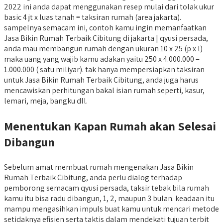
2022 ini anda dapat menggunakan resep mulai dari tolak ukur
basic 4 jt x luas tanah = taksiran rumah (area jakarta).
sampelnya semacam ini, contoh kamu ingin memanfaatkan
Jasa Bikin Rumah Terbaik Cibitung di jakarta | qyusi persada,
anda mau membangun rumah dengan ukuran 10 x 25 (p x l)
maka uang yang wajib kamu adakan yaitu 250 x 4.000.000 =
1.000.000 ( satu miliyar). tak hanya mempersiapkan taksiran
untuk Jasa Bikin Rumah Terbaik Cibitung, anda juga harus
mencawiskan perhitungan bakal isian rumah seperti, kasur,
lemari, meja, bangku dll.
Menentukan Kapan Rumah akan Selesai
Dibangun
Sebelum amat membuat rumah mengenakan Jasa Bikin
Rumah Terbaik Cibitung, anda perlu dialog terhadap
pemborong semacam qyusi persada, taksir tebak bila rumah
kamu itu bisa radu dibangun, 1, 2, maupun 3 bulan. keadaan itu
mampu mengasihkan impuls buat kamu untuk mencari metode
setidaknya efisien serta taktis dalam mendekati tujuan terbit