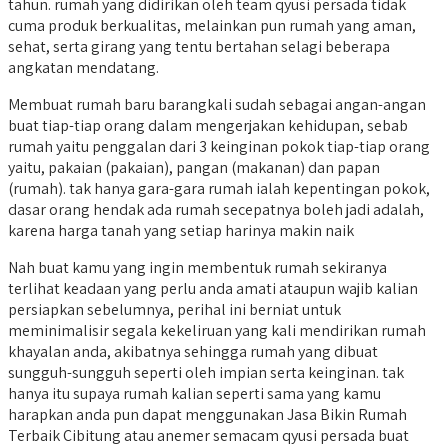
tahun. rumah yang didirikan oleh team qyusi persada tidak
cuma produk berkualitas, melainkan pun rumah yang aman,
sehat, serta girang yang tentu bertahan selagi beberapa
angkatan mendatang.
Membuat rumah baru barangkali sudah sebagai angan-angan
buat tiap-tiap orang dalam mengerjakan kehidupan, sebab
rumah yaitu penggalan dari 3 keinginan pokok tiap-tiap orang
yaitu, pakaian (pakaian), pangan (makanan) dan papan
(rumah). tak hanya gara-gara rumah ialah kepentingan pokok,
dasar orang hendak ada rumah secepatnya boleh jadi adalah,
karena harga tanah yang setiap harinya makin naik
Nah buat kamu yang ingin membentuk rumah sekiranya
terlihat keadaan yang perlu anda amati ataupun wajib kalian
persiapkan sebelumnya, perihal ini berniat untuk
meminimalisir segala kekeliruan yang kali mendirikan rumah
khayalan anda, akibatnya sehingga rumah yang dibuat
sungguh-sungguh seperti oleh impian serta keinginan. tak
hanya itu supaya rumah kalian seperti sama yang kamu
harapkan anda pun dapat menggunakan Jasa Bikin Rumah
Terbaik Cibitung atau anemer semacam qyusi persada buat