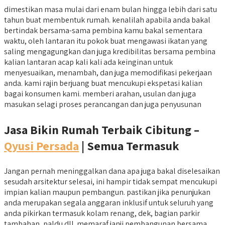
dimestikan masa mulai dari enam bulan hingga lebih dari satu
tahun buat membentuk rumah. kenalilah apabila anda bakal
bertindak bersama-sama pembina kamu bakal sementara
waktu, oleh lantaran itu pokok buat mengawasi ikatan yang
saling mengagungkan dan juga kredibilitas bersama pembina
kalian lantaran acap kali kali ada keinginan untuk
menyesuaikan, menambah, dan juga memodifikasi pekerjaan
anda. kami rajin berjuang buat mencukupi ekspetasi kalian
bagai konsumen kami. memberi arahan, usulan dan juga
masukan selagi proses perancangan dan juga penyusunan
Jasa Bikin Rumah Terbaik Cibitung –
Qyusi Persada
| Semua Termasuk
Jangan pernah meninggalkan dana apa juga bakal diselesaikan
sesudah arsitektur selesai, ini hampir tidak sempat mencukupi
impian kalian maupun pembangun. pastikan jika penunjukan
anda merupakan segala anggaran inklusif untuk seluruh yang
anda pikirkan termasuk kolam renang, dek, bagian parkir
tambahan, paldu dll. memaraf janji pembangunan bersama