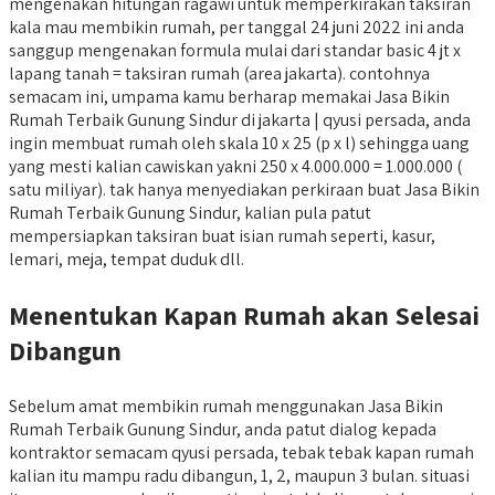
mengenakan hitungan ragawi untuk memperkirakan taksiran
kala mau membikin rumah, per tanggal 24 juni 2022 ini anda
sanggup mengenakan formula mulai dari standar basic 4 jt x
lapang tanah = taksiran rumah (area jakarta). contohnya
semacam ini, umpama kamu berharap memakai Jasa Bikin
Rumah Terbaik Gunung Sindur di jakarta | qyusi persada, anda
ingin membuat rumah oleh skala 10 x 25 (p x l) sehingga uang
yang mesti kalian cawiskan yakni 250 x 4.000.000 = 1.000.000 (
satu miliyar). tak hanya menyediakan perkiraan buat Jasa Bikin
Rumah Terbaik Gunung Sindur, kalian pula patut
mempersiapkan taksiran buat isian rumah seperti, kasur,
lemari, meja, tempat duduk dll.
Menentukan Kapan Rumah akan Selesai
Dibangun
Sebelum amat membikin rumah menggunakan Jasa Bikin
Rumah Terbaik Gunung Sindur, anda patut dialog kepada
kontraktor semacam qyusi persada, tebak tebak kapan rumah
kalian itu mampu radu dibangun, 1, 2, maupun 3 bulan. situasi