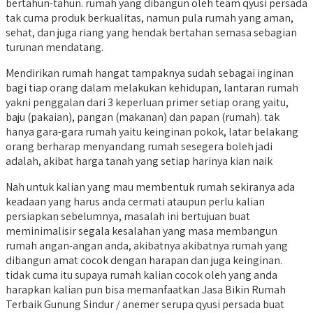
bertahun-tahun. rumah yang dibangun oleh team qyusi persada
tak cuma produk berkualitas, namun pula rumah yang aman,
sehat, dan juga riang yang hendak bertahan semasa sebagian
turunan mendatang.
Mendirikan rumah hangat tampaknya sudah sebagai inginan
bagi tiap orang dalam melakukan kehidupan, lantaran rumah
yakni penggalan dari 3 keperluan primer setiap orang yaitu,
baju (pakaian), pangan (makanan) dan papan (rumah). tak
hanya gara-gara rumah yaitu keinginan pokok, latar belakang
orang berharap menyandang rumah sesegera boleh jadi
adalah, akibat harga tanah yang setiap harinya kian naik
Nah untuk kalian yang mau membentuk rumah sekiranya ada
keadaan yang harus anda cermati ataupun perlu kalian
persiapkan sebelumnya, masalah ini bertujuan buat
meminimalisir segala kesalahan yang masa membangun
rumah angan-angan anda, akibatnya akibatnya rumah yang
dibangun amat cocok dengan harapan dan juga keinginan.
tidak cuma itu supaya rumah kalian cocok oleh yang anda
harapkan kalian pun bisa memanfaatkan Jasa Bikin Rumah
Terbaik Gunung Sindur / anemer serupa qyusi persada buat