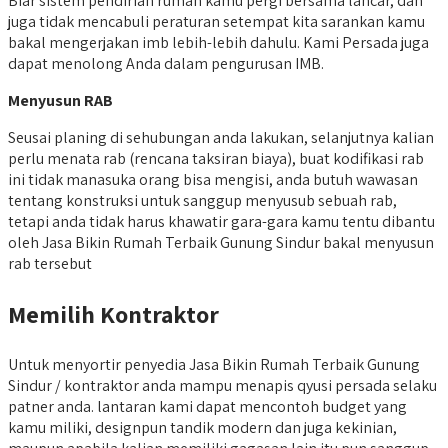
Biar sistem pendirian rumah kamu pergi bersama lancar, dan
juga tidak mencabuli peraturan setempat kita sarankan kamu
bakal mengerjakan imb lebih-lebih dahulu. Kami Persada juga
dapat menolong Anda dalam pengurusan IMB.
Menyusun RAB
Seusai planing di sehubungan anda lakukan, selanjutnya kalian
perlu menata rab (rencana taksiran biaya), buat kodifikasi rab
ini tidak manasuka orang bisa mengisi, anda butuh wawasan
tentang konstruksi untuk sanggup menyusub sebuah rab,
tetapi anda tidak harus khawatir gara-gara kamu tentu dibantu
oleh Jasa Bikin Rumah Terbaik Gunung Sindur bakal menyusun
rab tersebut
Memilih Kontraktor
Untuk menyortir penyedia Jasa Bikin Rumah Terbaik Gunung
Sindur / kontraktor anda mampu menapis qyusi persada selaku
patner anda. lantaran kami dapat mencontoh budget yang
kamu miliki, designpun tandik modern dan juga kekinian,