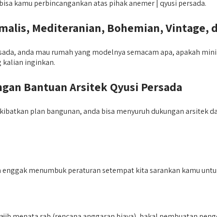
u bisa kamu perbincangankan atas pihak anemer | qyusi persada.
lis, Mediteranian, Bohemian, Vintage, 
sada, anda mau rumah yang modelnya semacam apa, apakah minimal
 kalian inginkan.
an Bantuan Arsitek Qyusi Persada
kibatkan plan bangunan, anda bisa menyuruh dukungan arsitek da
 enggak menumbuk peraturan setempat kita sarankan kamu untuk 
wajib menata rab (rencana anggaran biaya), bakal pembuatan penge