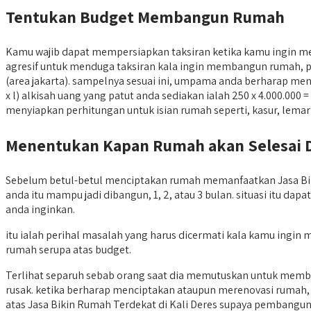
Tentukan Budget Membangun Rumah
Kamu wajib dapat mempersiapkan taksiran ketika kamu ingin m
agresif untuk menduga taksiran kala ingin membangun rumah, pe
(area jakarta). sampelnya sesuai ini, umpama anda berharap men
x l) alkisah uang yang patut anda sediakan ialah 250 x 4.000.000 
menyiapkan perhitungan untuk isian rumah seperti, kasur, lemari
Menentukan Kapan Rumah akan Selesai 
Sebelum betul-betul menciptakan rumah memanfaatkan Jasa Biki
anda itu mampu jadi dibangun, 1, 2, atau 3 bulan. situasi itu d
anda inginkan.
itu ialah perihal masalah yang harus dicermati kala kamu ing
rumah serupa atas budget.
Terlihat separuh sebab orang saat dia memutuskan untuk mem
rusak. ketika berharap menciptakan ataupun merenovasi rumah, r
atas Jasa Bikin Rumah Terdekat di Kali Deres supaya pembangu