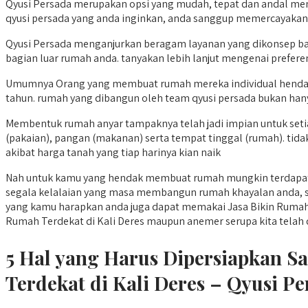
Qyusi Persada merupakan opsi yang mudah, tepat dan andal men
qyusi persada yang anda inginkan, anda sanggup memercayakan
Qyusi Persada menganjurkan beragam layanan yang dikonsep ba
bagian luar rumah anda. tanyakan lebih lanjut mengenai preferen
Umumnya Orang yang membuat rumah mereka individual hendak 
tahun. rumah yang dibangun oleh team qyusi persada bukan han
Membentuk rumah anyar tampaknya telah jadi impian untuk seti
(pakaian), pangan (makanan) serta tempat tinggal (rumah). tid
akibat harga tanah yang tiap harinya kian naik
Nah untuk kamu yang hendak membuat rumah mungkin terdapat k
segala kelalaian yang masa membangun rumah khayalan anda, se
yang kamu harapkan anda juga dapat memakai Jasa Bikin Rumah 
Rumah Terdekat di Kali Deres maupun anemer serupa kita telah dige
5 Hal yang Harus Dipersiapkan S
Terdekat di Kali Deres – Qyusi P