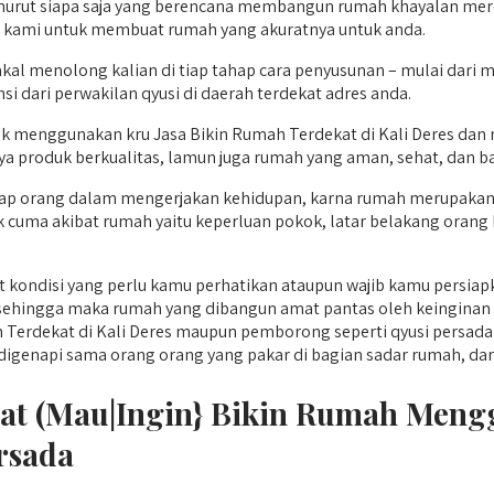
urut siapa saja yang berencana membangun rumah khayalan merek
 kami untuk membuat rumah yang akuratnya untuk anda.
kal menolong kalian di tiap tahap cara penyusunan – mulai da
si dari perwakilan qyusi di daerah terdekat adres anda.
menggunakan kru Jasa Bikin Rumah Terdekat di Kali Deres dan 
ya produk berkualitas, lamun juga rumah yang aman, sehat, dan 
ap orang dalam mengerjakan kehidupan, karna rumah merupakan a
ak cuma akibat rumah yaitu keperluan pokok, latar belakang ora
ondisi yang perlu kamu perhatikan ataupun wajib kamu persiap
hingga maka rumah yang dibangun amat pantas oleh keinginan ser
Terdekat di Kali Deres maupun pemborong seperti qyusi persada 
napi sama orang orang yang pakar di bagian sadar rumah, dari mulai
aat (Mau|Ingin} Bikin Rumah Men
ersada