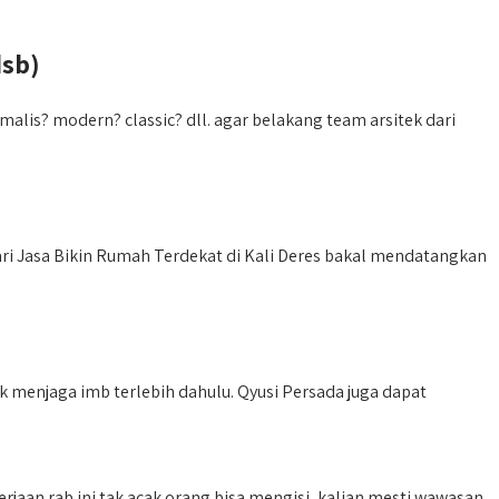
dsb)
is? modern? classic? dll. agar belakang team arsitek dari
ri Jasa Bikin Rumah Terdekat di Kali Deres bakal mendatangkan
menjaga imb terlebih dahulu. Qyusi Persada juga dapat
rjaan rab ini tak acak orang bisa mengisi, kalian mesti wawasan