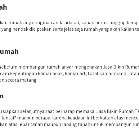
ah
akan rumah anyar inginan anda adalah, kalian perlu sanggup bers
 yang hendak diciptakan serta jelas saja rumah yang akan kalian
Rumah
kan sebelum membangun rumah anyar mengenakan Jasa Bikin Rumah 
acam kepentingan kamar anak, kamar art, total kamar mandi, 
kan secara matang.
un
u siapkan selanjutnya saat berharap memakai Jasa Bikin Rumah T
 3 lantai? maupun berapa. karena keadaan ini berkaitan atas me
skan atas lebar tanah maupun lapang tanah untuk membangun ruma