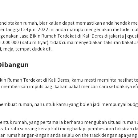
enciptakan rumah, biar kalian dapat memastikan anda hendak me
r tanggal 24 juni 2022 ini anda mampu mengenakan metode mulai 
genakan Jasa Bikin Rumah Terdekat di Kali Deres di jakarta | qyu
= 1.000.000 ( satu miliyar). tidak cuma menyediakan taksiran bakal
, meja, tempat duduk dll.
Dibangun
n Rumah Terdekat di Kali Deres, kamu mesti meminta nasihat te
apat memberikan impuls bagi kalian bakal mencari cara setidaknya 
in membuat rumah, nah untuk kamu yang boleh jadi mempunyai bud
bentuk rumah, yang pertama ia berharap mengubah situasi ruma
ata-rata seorang kerap kali menghadapi pembesaran taksiran dari
nan rumah angan-angan anda selalu on the track dengan apa yang