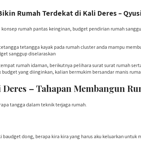
in Rumah Terdekat di Kali Deres – Qyusi
onsep rumah pantas keinginan, budget pendirian rumah sanggu
s tetangga tetangga kayak pada rumah cluster anda mampu memb
dget sanggup diselaraskan
pat rumah idaman, berikutnya pelihara surat surat rumah serta 
ok budget yang diinginkan, kalian bermukim bersandar manis ruma
ali Deres – Tahapan Membangun R
apa tangga dalam teknik terjaga rumah.
audget dong, berapa kira kira yang harus aku keluarkan untuk me