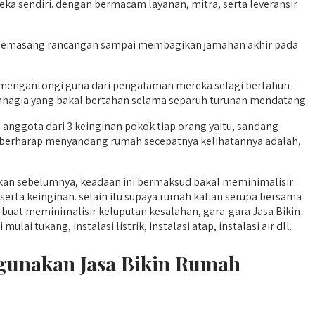
a sendiri. dengan bermacam layanan, mitra, serta leveransir
ri memasang rancangan sampai membagikan jamahan akhir pada
mengantongi guna dari pengalaman mereka selagi bertahun-
bahagia yang bakal bertahan selama separuh turunan mendatang.
nggota dari 3 keinginan pokok tiap orang yaitu, sandang
ng berharap menyandang rumah secepatnya kelihatannya adalah,
kan sebelumnya, keadaan ini bermaksud bakal meminimalisir
ta keinginan. selain itu supaya rumah kalian serupa bersama
buat meminimalisir keluputan kesalahan, gara-gara Jasa Bikin
 tukang, instalasi listrik, instalasi atap, instalasi air dll.
ggunakan Jasa Bikin Rumah