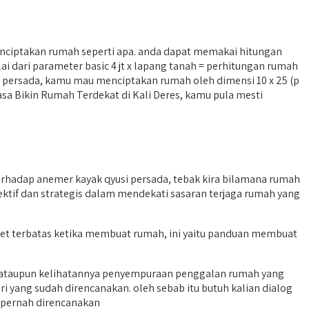
nciptakan rumah seperti apa. anda dapat memakai hitungan
dari parameter basic 4 jt x lapang tanah = perhitungan rumah
si persada, kamu mau menciptakan rumah oleh dimensi 10 x 25 (p
 Jasa Bikin Rumah Terdekat di Kali Deres, kamu pula mesti
rhadap anemer kayak qyusi persada, tebak kira bilamana rumah
efektif dan strategis dalam mendekati sasaran terjaga rumah yang
get terbatas ketika membuat rumah, ini yaitu panduan membuat
h ataupun kelihatannya penyempuraan penggalan rumah yang
 yang sudah direncanakan. oleh sebab itu butuh kalian dialog
 pernah direncanakan