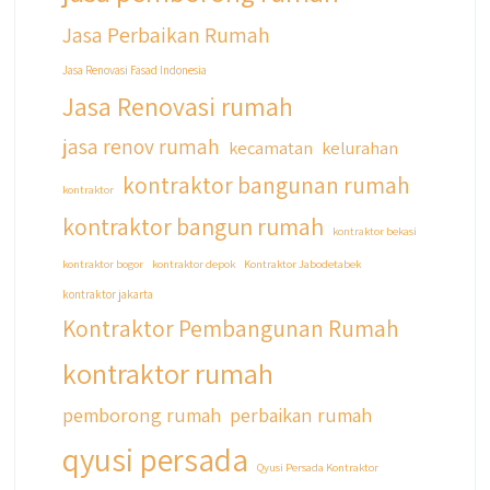
#jasabangunrumahjabodetabek
Jasa Perbaikan Rumah
#qyusipersada
Jasa Renovasi Fasad Indonesia
Jasa Renovasi rumah
jasa renov rumah
kecamatan
kelurahan
kontraktor bangunan rumah
kontraktor
kontraktor bangun rumah
kontraktor bekasi
kontraktor bogor
kontraktor depok
Kontraktor Jabodetabek
kontraktor jakarta
Kontraktor Pembangunan Rumah
kontraktor rumah
pemborong rumah
perbaikan rumah
qyusi persada
Qyusi Persada Kontraktor