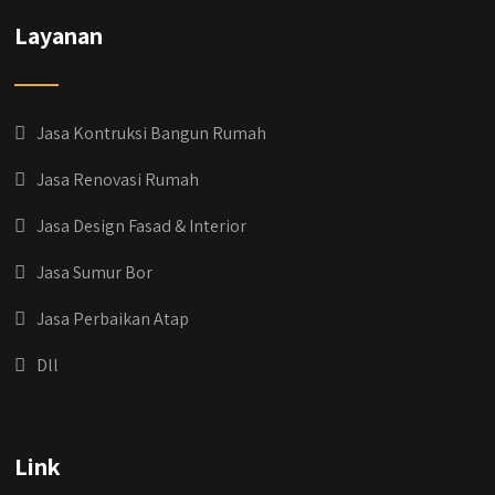
Layanan
Jasa Kontruksi Bangun Rumah
Jasa Renovasi Rumah
Jasa Design Fasad & Interior
Jasa Sumur Bor
Jasa Perbaikan Atap
Dll
qyusipersada
@qyusipersada
3 years ago
Dih gak tau aja dia kalau di Qyusi Persada
Link
Ada Program Yang namanya PROCIS
(Program Cicilan Syariah)