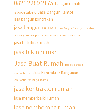
0821 2289 2175
qyusipersada
bangun rumah
@qyusipersada
3 years ago
Jasa Bangun Kantor
jabodetabek
Siapa yang udah masuk List untuk Bangun
jasa bangun kontrakan
dan Renovasi rumah Di @qyusipersada
dengan sistem Cicilan ?? 🤗
jasa bangun rumah
Jasa Bangun Rumah jabodetabek
Untuk informasi lebih lanjut terkait program
jasa bangun rumah jakarta
Jasa Bangun Rumah Jakarta Timur
cicilan ini temen temen bisa langsung klik link
jasa betulin rumah
di bio yaa
jasa bikin rumah
#jasabangunrumahjakarta
#jasarenovasirumahjakarta
Jasa Buat Rumah
#kontraktorjakarta #kontraktorbangunan
jasa design fasad
#kontraktorbangunanrumah
Jasa Kontraktor Bangunan
Jasa Kontraktor
#kontraktorbangunanjakarta
Jasa Kontraktor Bangun Rumah
#kontraktorbekasi #kontraktorinteriorjakarta
#jasabangunrumahdepok
jasa kontraktor rumah
#jasarenovasirumahbekasi
#jasadesainrumahmurah
jasa memperbaiki rumah
#jasadesainrumahjakarta
jasa pemborong rumah
#kontraktorbangunanjabodetabek