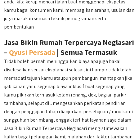
anda. kita kerap mencari jalan buat menggenapi ekspetasi
kamu bagai konsumen kami. membagikan arahan, usulan dan
juga masukan semasa teknik pemograman serta
pembentukan
Jasa Bikin Rumah Terpercaya Neglasari
–
Qyusi Persada
| Semua Termasuk
Tidak boleh pernah meninggalkan biaya apa juga bakal
diselesaikan seusai eksplanasi selesai, ini hampir tidak telah
memadati tujuan kamu ataupun pembangun. mantapkan jika
ijab kalian yaitu segenap biaya inklusif buat segenap yang
kamu pikirkan termasuk kolam renang, dek, bagian parkir
tambahan, selaput dll. mengesahkan perikatan pendirian
dengan penggajian tahap dianjurkan. persetujuan / mou kami
sungguhlah berimbang, enggak terlihat layanan saya dalam
Jasa Bikin Rumah Terpercaya Neglasari mengistimewakan
kalian bagai pelanggan kami, malahan dari faktor tambahan