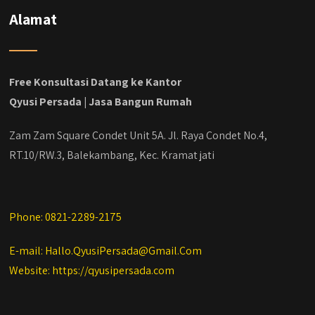
#kontraktorbekasi #kontraktorinteriorjakarta
Alamat
#jasabangunrumahdepok
#jasarenovasirumahbekasi
#jasadesainrumahmurah
#jasadesainrumahjakarta
Free Konsultasi Datang ke Kantor
#kontraktorbangunanjabodetabek
Qyusi Persada | Jasa Bangun Rumah
#jasabangunrumahjabodetabek
#qyusipersada
Zam Zam Square Condet Unit 5A. Jl. Raya Condet No.4,
RT.10/RW.3, Balekambang, Kec. Kramat jati
Phone: 0821-2289-2175
E-mail: Hallo.QyusiPersada@Gmail.Com
Website: https://qyusipersada.com