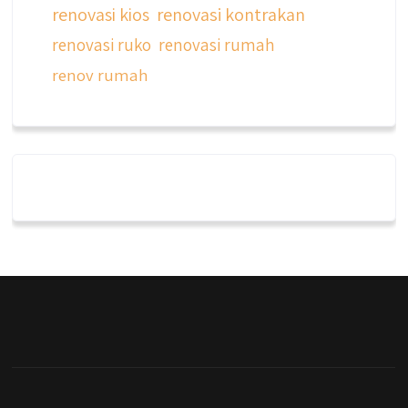
renovasi kios
renovasi kontrakan
renovasi ruko
renovasi rumah
renov rumah
qyusipersada
@qyusipersada
3 years ago
Dalah satu hasil karya Qyusi persada,
merenovasi rumah biasa jadi rumah mewah
dengan budget 400an, kira kira gimana ya
hasilnya...
#jasabangunrumahjakarta
#jasarenovasirumahjakarta
#kontraktorjakarta #kontraktorbangunan
#kontraktorbangunanrumah
#kontraktorbangunanjakarta