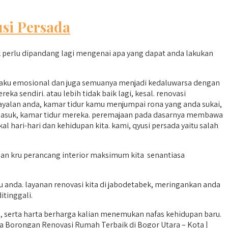
si Persada
perlu dipandang lagi mengenai apa yang dapat anda lakukan
laku emosional dan juga semuanya menjadi kedaluwarsa dengan
sendiri. atau lebih tidak baik lagi, kesal. renovasi
alan anda, kamar tidur kamu menjumpai rona yang anda sukai,
asuk, kamar tidur mereka. peremajaan pada dasarnya membawa
 hari-hari dan kehidupan kita. kami, qyusi persada yaitu salah
dan kru perancang interior maksimum kita senantiasa
anda. layanan renovasi kita di jabodetabek, meringankan anda
itinggali.
, serta harta berharga kalian menemukan nafas kehidupan baru.
sa Borongan Renovasi Rumah Terbaik di Bogor Utara – Kota |