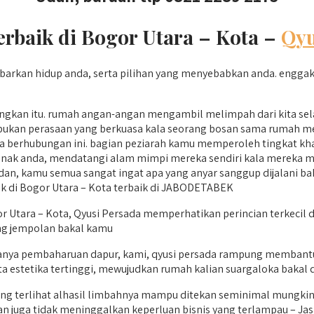
rbaik di Bogor Utara – Kota –
Qyu
rkan hidup anda, serta pilihan yang menyebabkan anda. enggak 
angkan itu. rumah angan-angan mengambil melimpah dari kita se
kan perasaan yang berkuasa kala seorang bosan sama rumah mereka 
erhubungan ini. bagian peziarah kamu memperoleh tingkat khay
ak anda, mendatangi alam mimpi mereka sendiri kala mereka m
n, kamu semua sangat ingat apa yang anyar sanggup dijalani bakal
k di Bogor Utara – Kota terbaik di JABODETABEK
 Utara – Kota, Qyusi Persada memperhatikan perincian terkecil 
ng jempolan bakal kamu
anya pembaharuan dapur, kami, qyusi persada rampung membantu 
a estetika tertinggi, mewujudkan rumah kalian suargaloka bakal d
ang terlihat alhasil limbahnya mampu ditekan seminimal mungkin
n juga tidak meninggalkan keperluan bisnis yang terlampau – Ja