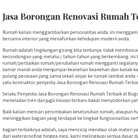
Jasa Borongan Renovasi Rumah Te
Rumah kalian menggambarkan personalitas anda. ini menggamba
bersama interior yang menafsirkan kehidupan modern anda.
Rumah adalah lingkungan girang kita tentunya. tidak membinc
kecondongan yang melalui / tahun-tahun yang berkembang. ini bu
rumah/perbaikan rumah/perubahan rumah mengganti segalanya b
kamar mandi anda menjumpai keanehan keanehan dan kanak-kan
pulang perasaan yang sama sekali anyar ke rumah lambat anda. da
satu kontraktor penyedia Jasa Borongan Renovasi Rumah Terbai
Selaku Penyedia Jasa Borongan Renovasi Rumah Terbaik di Bogor
meneladan tren dan juga inovasi terbaru bakal menyodorkan ya
Baik kalian mencari perombakan keseluruhan rumah, ataupun h
meninggikan bagian yang terdapat ke tingkat fungsionalitas sert
bagian terbaiknya adalah, saya mencicip mendaur olak materi y
dari waterproofing hingga mep, kami melingkupi semua dasar da