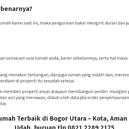
ebenarnya?
umah kamu saat ini, maka penguraian bakal mengirit durasi dan jug
daan semacam usia rumah anda, karier sebelumnya, serta hal ma
ng menaksir tantangan, dan juga rumah yang indah! dan, merenov
rdiam di properti itu sesudah selesai.
n membeli properti anyar ataupun membangun sendiri. mungkin 
asli yang menawan, diikuti oleh data jika order penyempuraan d
lai.
mah Terbaik di Bogor Utara – Kota, Aman 
Udah, buruan tlp 0821 2289 2175