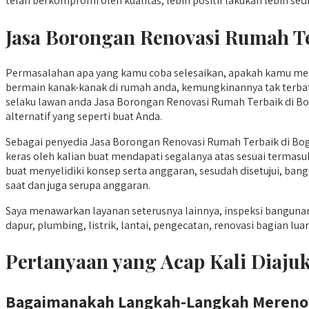
telah berkompromi oleh kualitas, lebih positif lakukan lebih sedi
Jasa Borongan Renovasi Rumah Te
Permasalahan apa yang kamu coba selesaikan, apakah kamu meng
bermain kanak-kanak di rumah anda, kemungkinannya tak terbata
selaku lawan anda Jasa Borongan Renovasi Rumah Terbaik di Bogo
alternatif yang seperti buat Anda.
Sebagai penyedia Jasa Borongan Renovasi Rumah Terbaik di Bog
keras oleh kalian buat mendapati segalanya atas sesuai termasuk
buat menyelidiki konsep serta anggaran, sesudah disetujui, ban
saat dan juga serupa anggaran.
Saya menawarkan layanan seterusnya lainnya, inspeksi bangun
dapur, plumbing, listrik, lantai, pengecatan, renovasi bagian l
Pertanyaan yang Acap Kali Diaj
Bagaimanakah Langkah-Langkah Mereno