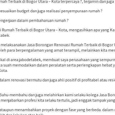
h Terbaik di Bogor Utara – Kota terpercaya ?, terjamin dan juga 
esuaikan budget dan juga realisasi penyempuraan rumah ?
pengerjaan dalam pembaharuan rumah ?
i Rumah Terbaik di Bogor Utara – Kota, mengasihkan apa yang Ka
tabek.
 melaksanakan Jasa Borongan Renovasi Rumah Terbaik di Bogor 
oleh para berpengalaman yang amat terampil, melainkan kita me
lokal di area jabodetabek, membuat saya perusahaan yang sempurn
 kita suah memodalkan dalam peralatan serta perlengkapan heba
Kota.
lam renovasi bermutu dan juga ahli positif di profitabel atau r
Bahu-membahu dan juga melahirkan kami selaku kolega Jasa Boro
menjabarkan profesi kita selaku tertulis, jadi enggak tampak yang
da ataupun menambahkan proyek dengan fase yang berbeda. dalam 