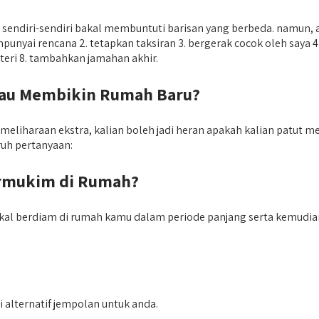
u sendiri-sendiri bakal membuntuti barisan yang berbeda. namun
yai rencana 2. tetapkan taksiran 3. bergerak cocok oleh saya 4. 
nteri 8. tambahkan jamahan akhir.
au Membikin Rumah Baru?
liharaan ekstra, kalian boleh jadi heran apakah kalian patut 
ruh pertanyaan:
rmukim di Rumah?
kal berdiam di rumah kamu dalam periode panjang serta kemudian 
 alternatif jempolan untuk anda.