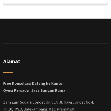
Dalah satu hasil karya Qyusi persada,
merenovasi rumah biasa jadi rumah mewah
dengan budget 400an, kira kira gimana ya
hasilnya...
#jasabangunrumahjakarta
#jasarenovasirumahjakarta
#kontraktorjakarta #kontraktorbangunan
#kontraktorbangunanrumah
#kontraktorbangunanjakarta
#kontraktorbekasi #kontraktorinteriorjakarta
Alamat
#jasabangunrumahdepok
#jasarenovasirumahbekasi
#jasadesainrumahmurah
#jasadesainrumahjakarta
Free Konsultasi Datang ke Kantor
#kontraktorbangunanjabodetabek
Qyusi Persada | Jasa Bangun Rumah
#jasabangunrumahjabodetabek
#qyusipersada
Zam Zam Square Condet Unit 5A. Jl. Raya Condet No.4,
RT.10/RW.3, Balekambang, Kec. Kramat jati