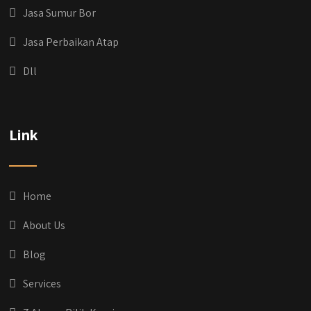
Jasa Sumur Bor
Jasa Perbaikan Atap
Dll
qyusipersada
@qyusipersada
3 years ago
Dih gak tau aja dia kalau di Qyusi Persada
Link
Ada Program Yang namanya PROCIS
(Program Cicilan Syariah)
.
Informasi selengkapnya, buru yuk klik link di
bio IG kitanya 🔥
Home
#jasabangunrumahjakarta
#jasarenovasirumahjakarta
About Us
#kontraktorjakarta #kontraktorbangunan
#kontraktorbangunanrumah
Blog
#kontraktorbangunanjakarta
#kontraktorbekasi #kontraktorinteriorjakarta
Services
#jasabangunrumahdepok
#jasarenovasirumahbekasi