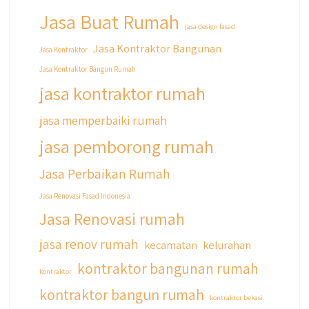
#jasarenovasirumahjakarta
Jasa Buat Rumah
#kontraktorjakarta #kontraktorbangunan
jasa design fasad
#kontraktorbangunanrumah
Jasa Kontraktor Bangunan
Jasa Kontraktor
#kontraktorbangunanjakarta
Jasa Kontraktor Bangun Rumah
#kontraktorbekasi #kontraktorinteriorjakarta
#jasabangunrumahdepok
jasa kontraktor rumah
#jasarenovasirumahbekasi
#jasadesainrumahmurah
jasa memperbaiki rumah
#jasadesainrumahjakarta
jasa pemborong rumah
#kontraktorbangunanjabodetabek
#jasabangunrumahjabodetabek
Jasa Perbaikan Rumah
#qyusipersada
Jasa Renovasi Fasad Indonesia
Jasa Renovasi rumah
jasa renov rumah
kecamatan
kelurahan
kontraktor bangunan rumah
kontraktor
kontraktor bangun rumah
kontraktor bekasi