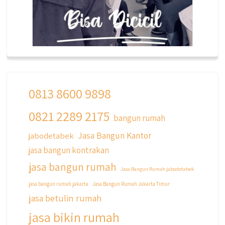
0813 8600 9898
0821 2289 2175
qyusipersada
bangun rumah
@qyusipersada
3 years ago
Jasa Bangun Kantor
jabodetabek
Siapa yang udah masuk List untuk Bangun
jasa bangun kontrakan
dan Renovasi rumah Di @qyusipersada
dengan sistem Cicilan ?? 🤗
jasa bangun rumah
Jasa Bangun Rumah jabodetabek
Untuk informasi lebih lanjut terkait program
jasa bangun rumah jakarta
Jasa Bangun Rumah Jakarta Timur
cicilan ini temen temen bisa langsung klik link
jasa betulin rumah
di bio yaa
jasa bikin rumah
#jasabangunrumahjakarta