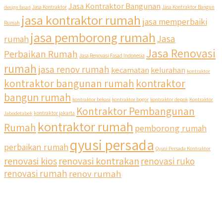
Jasa Kontraktor Bangunan
design fasad
Jasa Kontraktor
Jasa Kontraktor Bangun
jasa kontraktor rumah
jasa memperbaiki
Rumah
jasa pemborong rumah
Jasa
rumah
Jasa Renovasi
Perbaikan Rumah
Jasa Renovasi Fasad Indonesia
rumah
jasa renov rumah
kecamatan
kelurahan
kontraktor
kontraktor bangunan rumah
kontraktor
bangun rumah
kontraktor bekasi
kontraktor bogor
kontraktor depok
Kontraktor
Kontraktor Pembangunan
Jabodetabek
kontraktor jakarta
kontraktor rumah
Rumah
pemborong rumah
qyusi persada
perbaikan rumah
Qyusi Persada Kontraktor
renovasi kios
renovasi kontrakan
renovasi ruko
renovasi rumah
renov rumah