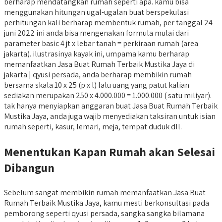
berharap mendatangkan rumah seperti apa. kamu bisa
menggunakan hitungan ugal-ugalan buat berspekulasi
perhitungan kali berharap membentuk rumah, per tanggal 24
juni 2022 ini anda bisa mengenakan formula mulai dari
parameter basic 4 jt x lebar tanah = perkiraan rumah (area
jakarta). ilustrasinya kayak ini, umpama kamu berharap
memanfaatkan Jasa Buat Rumah Terbaik Mustika Jaya di
jakarta | qyusi persada, anda berharap membikin rumah
bersama skala 10 x 25 (p x l) lalu uang yang patut kalian
sediakan merupakan 250 x 4.000.000 = 1.000.000 ( satu miliyar).
tak hanya menyiapkan anggaran buat Jasa Buat Rumah Terbaik
Mustika Jaya, anda juga wajib menyediakan taksiran untuk isian
rumah seperti, kasur, lemari, meja, tempat duduk dll.
Menentukan Kapan Rumah akan Selesai
Dibangun
Sebelum sangat membikin rumah memanfaatkan Jasa Buat
Rumah Terbaik Mustika Jaya, kamu mesti berkonsultasi pada
pemborong seperti qyusi persada, sangka sangka bilamana