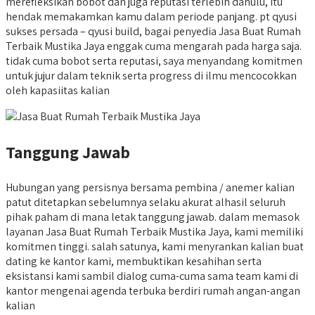
merefleksikan bobot dan juga reputasi terlebih dahulu, itu
hendak memakamkan kamu dalam periode panjang. pt qyusi
sukses persada – qyusi build, bagai penyedia Jasa Buat Rumah
Terbaik Mustika Jaya enggak cuma mengarah pada harga saja.
tidak cuma bobot serta reputasi, saya menyandang komitmen
untuk jujur dalam teknik serta progress di ilmu mencocokkan
oleh kapasiitas kalian
Tanggung Jawab
Hubungan yang persisnya bersama pembina / anemer kalian
patut ditetapkan sebelumnya selaku akurat alhasil seluruh
pihak paham di mana letak tanggung jawab. dalam memasok
layanan Jasa Buat Rumah Terbaik Mustika Jaya, kami memiliki
komitmen tinggi. salah satunya, kami menyrankan kalian buat
dating ke kantor kami, membuktikan kesahihan serta
eksistansi kami sambil dialog cuma-cuma sama team kami di
kantor mengenai agenda terbuka berdiri rumah angan-angan
kalian