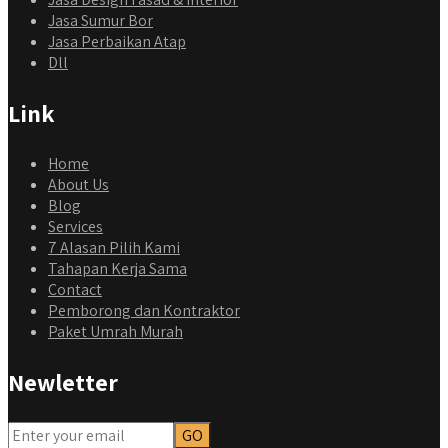
Jasa Sumur Bor
Jasa Perbaikan Atap
Dll
Link
Home
About Us
Blog
Services
7 Alasan Pilih Kami
Tahapan Kerja Sama
Contact
Pemborong dan Kontraktor
Paket Umrah Murah
Newletter
qyusipersada
@qyusipersada
3 years ago
Dalah satu hasil karya Qyusi persada, merenovasi rumah