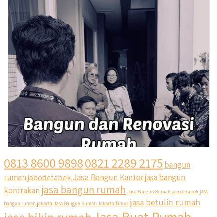
0813 8600 9898
0821 2289 2175
bangun
Jasa Bangun Kantor
rumah
jabodetabek
jasa bangun
jasa bangun rumah
kontrakan
Jasa Bangun Rumah jabodetabek
jasa
jasa betulin rumah
bangun rumah jakarta
Jasa Bangun Rumah Jakarta Timur
Jasa Buat Rumah