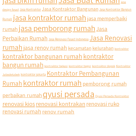
jasa bikin rumah
jasa
Jasa Kontraktor Bangunan
design fasad
Jasa Kontraktor
Jasa Kontraktor Bangun
jasa kontraktor rumah
jasa memperbaiki
Rumah
jasa pemborong rumah
Jasa
rumah
Jasa Renovasi
Perbaikan Rumah
Jasa Renovasi Fasad Indonesia
rumah
jasa renov rumah
kecamatan
kelurahan
kontraktor
qyusipersada
kontraktor bangunan rumah
kontraktor
@qyusipersada
3 years ago
bangun rumah
Siapa yang udah masuk List untuk Bangun dan Renovasi
kontraktor bekasi
kontraktor bogor
kontraktor depok
Kontraktor
rumah Di @qyusipersada dengan sistem Cicilan ?? 🤗
Kontraktor Pembangunan
Jabodetabek
kontraktor jakarta
kontraktor rumah
Rumah
pemborong rumah
Untuk informasi lebih lanjut terkait program cicilan ini temen
temen bisa langsung klik link di bio yaa
qyusi persada
perbaikan rumah
Qyusi Persada Kontraktor
renovasi kios
renovasi kontrakan
renovasi ruko
#jasabangunrumahjakarta #jasarenovasirumahjakarta
#kontraktorjakarta #kontraktorbangunan
renovasi rumah
renov rumah
#kontraktorbangunanrumah #kontraktorbangunanjakarta
#kontraktorbekasi #kontraktorinteriorjakarta
#jasabangunrumahdepok #jasarenovasirumahbekasi
#jasadesainrumahmurah #jasadesainrumahjakarta