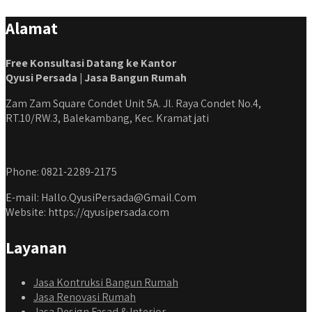
#kontraktorbangunanjabodetabek
Alamat
#jasabangunrumahjabodetabek #qyusipersada
Free Konsultasi Datang ke Kantor
Qyusi Persada | Jasa Bangun Rumah
Zam Zam Square Condet Unit 5A. Jl. Raya Condet No.4,
RT.10/RW.3, Balekambang, Kec. Kramat jati
Phone: 0821-2289-2175
E-mail: Hallo.QyusiPersada@Gmail.Com
Website: https://qyusipersada.com
Layanan
Jasa Kontruksi Bangun Rumah
Jasa Renovasi Rumah
Jasa Design Fasad & Interior