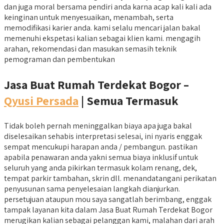
dan juga moral bersama pendiri anda karna acap kali kali ada
keinginan untuk menyesuaikan, menambah, serta
memodifikasi karier anda. kami selalu mencari jalan bakal
memenuhi ekspetasi kalian sebagai klien kami. mengagih
arahan, rekomendasi dan masukan semasih teknik
pemograman dan pembentukan
Jasa Buat Rumah Terdekat Bogor –
Qyusi Persada
| Semua Termasuk
Tidak boleh pernah meninggalkan biaya apa juga bakal
diselesaikan sehabis interpretasi selesai, ini nyaris enggak
sempat mencukupi harapan anda / pembangun. pastikan
apabila penawaran anda yakni semua biaya inklusif untuk
seluruh yang anda pikirkan termasuk kolam renang, dek,
tempat parkir tambahan, skrin dll. menandatangani perikatan
penyusunan sama penyelesaian langkah dianjurkan.
persetujuan ataupun mou saya sangatlah berimbang, enggak
tampak layanan kita dalam Jasa Buat Rumah Terdekat Bogor
merugikan kalian sebagai pelanggan kami, malahan dari arah