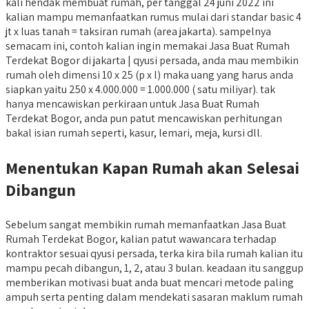
kali hendak membuat rumah, per tanggal 24 juni 2022 ini
kalian mampu memanfaatkan rumus mulai dari standar basic 4
jt x luas tanah = taksiran rumah (area jakarta). sampelnya
semacam ini, contoh kalian ingin memakai Jasa Buat Rumah
Terdekat Bogor di jakarta | qyusi persada, anda mau membikin
rumah oleh dimensi 10 x 25 (p x l) maka uang yang harus anda
siapkan yaitu 250 x 4.000.000 = 1.000.000 ( satu miliyar). tak
hanya mencawiskan perkiraan untuk Jasa Buat Rumah
Terdekat Bogor, anda pun patut mencawiskan perhitungan
bakal isian rumah seperti, kasur, lemari, meja, kursi dll.
Menentukan Kapan Rumah akan Selesai
Dibangun
Sebelum sangat membikin rumah memanfaatkan Jasa Buat
Rumah Terdekat Bogor, kalian patut wawancara terhadap
kontraktor sesuai qyusi persada, terka kira bila rumah kalian itu
mampu pecah dibangun, 1, 2, atau 3 bulan. keadaan itu sanggup
memberikan motivasi buat anda buat mencari metode paling
ampuh serta penting dalam mendekati sasaran maklum rumah