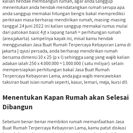
kalian hendak membangun rumah, agar anda sanggup
menentukan anda hendak mendatangkan rumah serupa apa.
anda sanggup memakai hitungan bengis bakal memprediksi
perkiraan masa berharap mendirikan rumah, masing-masing
tanggal 24 juni 2022 ini kalian sanggup memakai rumus mulai
dari patokan basic 4 jt x lapang tanah = perhitungan rumah
(area jakarta). sampelnya kayak ini, misal kamu hendak
menggunakan Jasa Buat Rumah Terpercaya Kebayoran Lama di
jakarta | qyusi persada, anda berharap mendirikan rumah
bersama dimensi 10 x 25 (p x l) sehingga uang yang wajib kalian
adakan ialah 250 x 4.000.000 = 1.000.000 ( satu miliyar). selain
mempersiapkan perhitungan bakal Jasa Buat Rumah
Terpercaya Kebayoran Lama, anda juga wajib mencawiskan
taksiran buat isian rumah seperti, kasur, lemari, meja, kursi dll.
Menentukan Kapan Rumah akan Selesai
Dibangun
Sebelum benar-benar membikin rumah memanfaatkan Jasa
Buat Rumah Terpercaya Kebayoran Lama, kamu patut diskusi