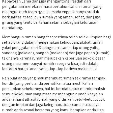
Kebayoran Lama dan juga mengantongi faedah dari
pengalaman mereka semasa bertahun-tahun. rumah yang
dibangun oleh team qyusi persada enggak hanya produk
berkualitas, tetapi pun rumah yang aman, sehat, dan juga
girang yang tentu bertahan selama sebagian keturunan
mendatang.
Membangun rumah hangat sepertinya telah selaku impian bagi
setiap orang dalam mengerjakan kehidupan, akibat rumah
yakni penggalan dari 3 keinginan utama tiap orang yaitu,
sandang (pakaian), pangan (makanan) dan juga papan (rumah).
tak hanya karena rumah merupakan keperluan pokok, dasar
orang mau mempunyai rumah sesegera bisa jadi adalah,
lantaran harga tanah yang tiap-tiap harinya makin naik
Nah buat anda yang mau membuat rumah sekiranya tampak
kondisi yang perlu anda perhatikan atau mesti kalian
persiapkan sebelumnya, hal ini berniat untuk meminimalisir
semua kekeliruan yang masa membangun rumah khayalan
anda, alhasil alhasil rumah yang didirikan betul-betul cocok
dengan impian dan juga keinginan. tidak cuma itu supaya
rumah anda sesuai bersama yang kamu harapkan anda juga