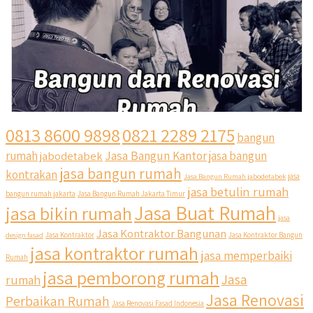
0813 8600 9898
0821 2289 2175
bangun
Jasa Bangun Kantor
rumah
jabodetabek
jasa bangun
jasa bangun rumah
kontrakan
Jasa Bangun Rumah jabodetabek
jasa
jasa betulin rumah
bangun rumah jakarta
Jasa Bangun Rumah Jakarta Timur
Jasa Buat Rumah
jasa bikin rumah
jasa
Jasa Kontraktor Bangunan
design fasad
Jasa Kontraktor
Jasa Kontraktor Bangun
jasa kontraktor rumah
jasa memperbaiki
Rumah
jasa pemborong rumah
Jasa
rumah
Jasa Renovasi
Perbaikan Rumah
Jasa Renovasi Fasad Indonesia