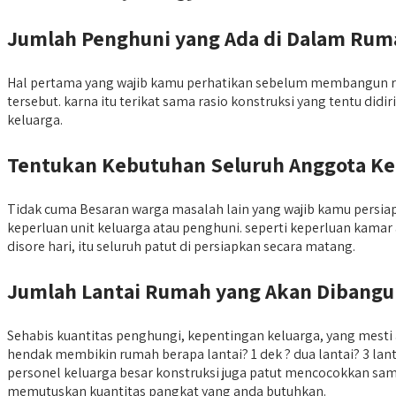
Jumlah Penghuni yang Ada di Dalam Rum
Hal pertama yang wajib kamu perhatikan sebelum membangun ru
tersebut. karna itu terikat sama rasio konstruksi yang tentu d
keluarga.
Tentukan Kebutuhan Seluruh Anggota Ke
Tidak cuma Besaran warga masalah lain yang wajib kamu persi
keperluan unit keluarga atau penghuni. seperti keperluan kam
disore hari, itu seluruh patut di persiapkan secara matang.
Jumlah Lantai Rumah yang Akan Dibang
Sehabis kuantitas penghungi, kepentingan keluarga, yang mest
hendak membikin rumah berapa lantai? 1 dek ? dua lantai? 3 la
personel keluarga besar konstruksi juga patut mencocokkan sama
memutuskan kuantitas pangkat yang anda butuhkan.