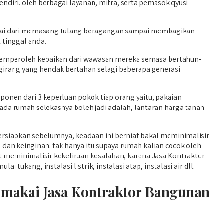
ndiri. oleh berbagai layanan, mitra, serta pemasok qyusi
lai dari memasang tulang beragangan sampai membagikan
 tinggal anda.
memperoleh kebaikan dari wawasan mereka semasa bertahun-
 girang yang hendak bertahan selagi beberapa generasi
nen dari 3 keperluan pokok tiap orang yaitu, pakaian
da rumah selekasnya boleh jadi adalah, lantaran harga tanah
rsiapkan sebelumnya, keadaan ini berniat bakal meminimalisir
dan keinginan. tak hanya itu supaya rumah kalian cocok oleh
 meminimalisir kekeliruan kesalahan, karena Jasa Kontraktor
ukang, instalasi listrik, instalasi atap, instalasi air dll.
emakai Jasa Kontraktor Bangunan