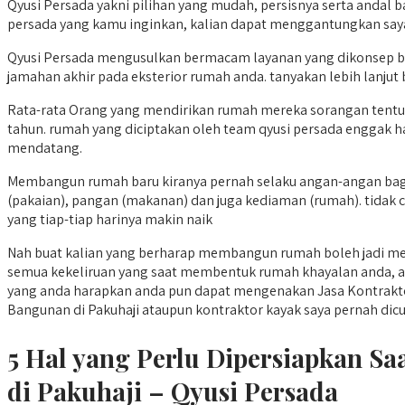
Qyusi Persada yakni pilihan yang mudah, persisnya serta andal b
persada yang kamu inginkan, kalian dapat menggantungkan say
Qyusi Persada mengusulkan bermacam layanan yang dikonsep 
jamahan akhir pada eksterior rumah anda. tanyakan lebih lanjut 
Rata-rata Orang yang mendirikan rumah mereka sorangan tentu
tahun. rumah yang diciptakan oleh team qyusi persada enggak h
mendatang.
Membangun rumah baru kiranya pernah selaku angan-angan bagi 
(pakaian), pangan (makanan) dan juga kediaman (rumah). tidak 
yang tiap-tiap harinya makin naik
Nah buat kalian yang berharap membangun rumah boleh jadi memi
semua kekeliruan yang saat membentuk rumah khayalan anda, alh
yang anda harapkan anda pun dapat mengenakan Jasa Kontraktor
Bangunan di Pakuhaji ataupun kontraktor kayak saya pernah dicukup
5 Hal yang Perlu Dipersiapkan 
di Pakuhaji – Qyusi Persada