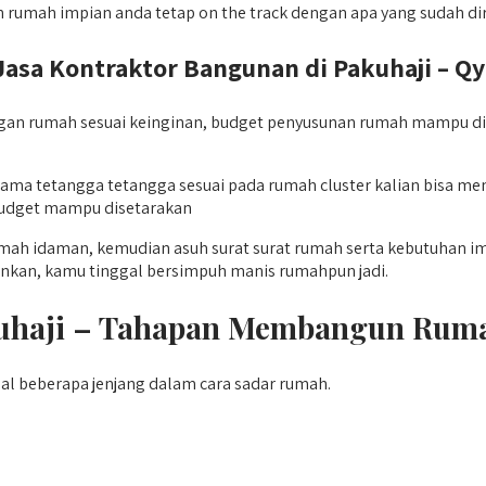
 rumah impian anda tetap on the track dengan apa yang sudah d
a Kontraktor Bangunan di Pakuhaji – Qyu
n rumah sesuai keinginan, budget penyusunan rumah mampu diset
sama tetangga tetangga sesuai pada rumah cluster kalian bisa 
 budget mampu disetarakan
umah idaman, kemudian asuh surat surat rumah serta kebutuhan i
ginkan, kamu tinggal bersimpuh manis rumahpun jadi.
akuhaji – Tahapan Membangun Rum
al beberapa jenjang dalam cara sadar rumah.