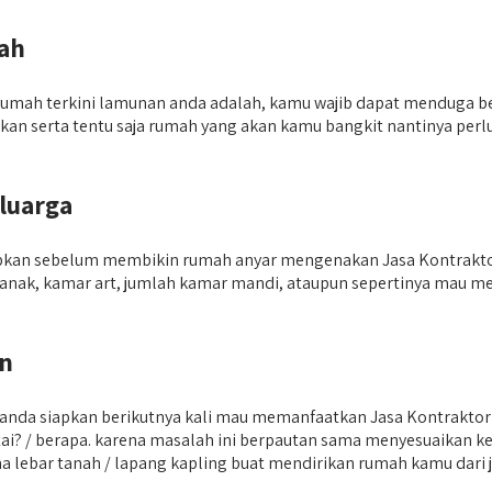
ah
mah terkini lamunan anda adalah, kamu wajib dapat menduga be
idirikan serta tentu saja rumah yang akan kamu bangkit nantinya
luarga
apkan sebelum membikin rumah anyar mengenakan Jasa Kontraktor 
ar anak, kamar art, jumlah kamar mandi, ataupun sepertinya mau
un
i anda siapkan berikutnya kali mau memanfaatkan Jasa Kontrakto
ntai? / berapa. karena masalah ini berpautan sama menyesuaikan 
 lebar tanah / lapang kapling buat mendirikan rumah kamu dari j