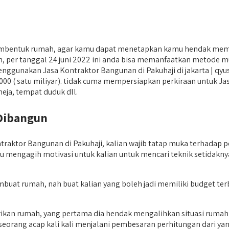
membentuk rumah, agar kamu dapat menetapkan kamu hendak mem
per tanggal 24 juni 2022 ini anda bisa memanfaatkan metode mula
enggunakan Jasa Kontraktor Bangunan di Pakuhaji di jakarta | qyu
000.000 ( satu miliyar). tidak cuma mempersiapkan perkiraan untuk 
eja, tempat duduk dll.
Dibangun
ktor Bangunan di Pakuhaji, kalian wajib tatap muka terhadap pe
pu mengagih motivasi untuk kalian untuk mencari teknik setidakn
 membuat rumah, nah buat kalian yang boleh jadi memiliki budget 
rikan rumah, yang pertama dia hendak mengalihkan situasi ruma
g acap kali kali menjalani pembesaran perhitungan dari yang s