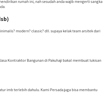
endirikan rumah ini, nah sesudah anda wajib mengerti sangka
ada.
dsb)
malis? modern? classic? dll. supaya kelak team arsitek dari
asa Kontraktor Bangunan di Pakuhaji bakal membuat lukisan
atur imb terlebih dahulu. Kami Persada juga bisa membantu