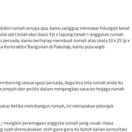
bikin rumah serupa apa. kamu sanggup memakai hitungan kesat
i dari tolak ukur basic 4 jt x lapang tanah = anggaran rumah
si persada, kamu berharap membuat rumah atas skala 10 x 25 (p x
Jasa Kontraktor Bangunan di Pakuhaji, kamu pula wajib
mborong sesuai qyusi persada, duga kira bila rumah anda itu
ya ampuh dan politis dalam menjangkau sasaran terjaga rumah
terbatas ketika membangun rumah, ini merupakan petunjuk
h / mungkin peremajaan anggota rumah yang rusak. masa
uah direncanakan. oleh gara-gara itu butuh kalian konsultasi