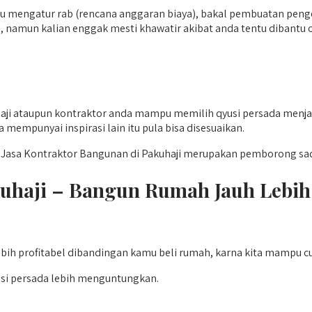
rlu mengatur rab (rencana anggaran biaya), bakal pembuatan peng
namun kalian enggak mesti khawatir akibat anda tentu dibantu o
ji ataupun kontraktor anda mampu memilih qyusi persada menjad
 mempunyai inspirasi lain itu pula bisa disesuaikan.
Jasa Kontraktor Bangunan di Pakuhaji merupakan pemborong sada
kuhaji – Bangun Rumah Jauh Lebi
ih profitabel dibandingan kamu beli rumah, karna kita mampu c
usi persada lebih menguntungkan.