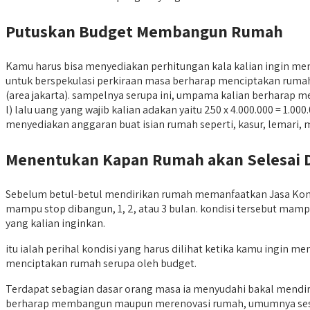
Putuskan Budget Membangun Rumah
Kamu harus bisa menyediakan perhitungan kala kalian ingin 
untuk berspekulasi perkiraan masa berharap menciptakan rumah, 
(area jakarta). sampelnya serupa ini, umpama kalian berharap m
l) lalu uang yang wajib kalian adakan yaitu 250 x 4.000.000 = 1.
menyediakan anggaran buat isian rumah seperti, kasur, lemari, m
Menentukan Kapan Rumah akan Selesai 
Sebelum betul-betul mendirikan rumah memanfaatkan Jasa Kontra
mampu stop dibangun, 1, 2, atau 3 bulan. kondisi tersebut mam
yang kalian inginkan.
itu ialah perihal kondisi yang harus dilihat ketika kamu ingin
menciptakan rumah serupa oleh budget.
Terdapat sebagian dasar orang masa ia menyudahi bakal mendi
berharap membangun maupun merenovasi rumah, umumnya seseoran