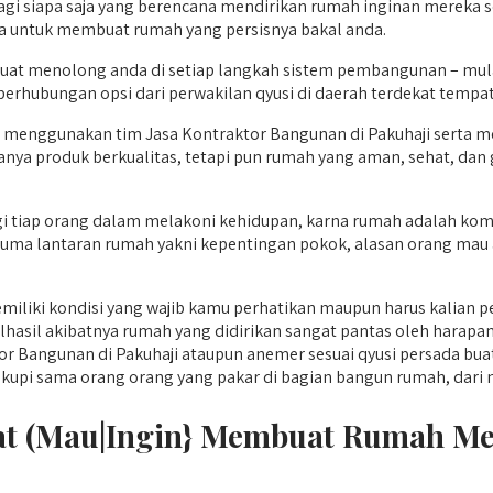
agi siapa saja yang berencana mendirikan rumah inginan mereka se
a untuk membuat rumah yang persisnya bakal anda.
buat menolong anda di setiap langkah sistem pembangunan – mu
berhubungan opsi dari perwakilan qyusi di daerah terdekat tempat
 menggunakan tim Jasa Kontraktor Bangunan di Pakuhaji serta 
anya produk berkualitas, tetapi pun rumah yang aman, sehat, dan
tiap orang dalam melakoni kehidupan, karna rumah adalah kompo
cuma lantaran rumah yakni kepentingan pokok, alasan orang mau a
liki kondisi yang wajib kamu perhatikan maupun harus kalian pe
asil akibatnya rumah yang didirikan sangat pantas oleh harapan 
 Bangunan di Pakuhaji ataupun anemer sesuai qyusi persada buat
i sama orang orang yang pakar di bagian bangun rumah, dari mulai t
Saat (Mau|Ingin} Membuat Rumah M