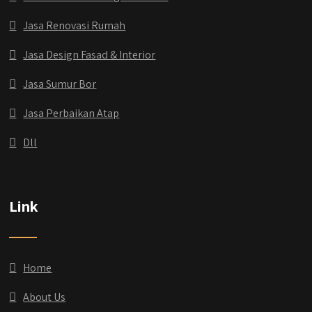
Jasa Renovasi Rumah
Jasa Design Fasad & Interior
Jasa Sumur Bor
Jasa Perbaikan Atap
Dll
Link
qyusipersada
@qyusipersada
3 years ago
Dih gak tau aja dia kalau di Qyusi Persada
Home
Ada Program Yang namanya PROCIS
(Program Cicilan Syariah)
About Us
.