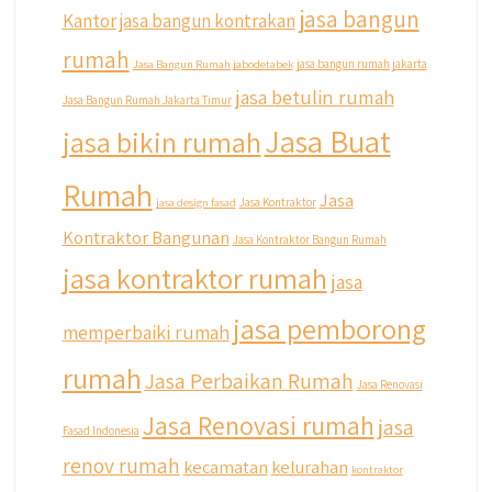
@qyusipersada
3 years ago
jasa bangun
Kantor
jasa bangun kontrakan
Siapa yang udah masuk List untuk Bangun
rumah
dan Renovasi rumah Di @qyusipersada
Jasa Bangun Rumah jabodetabek
jasa bangun rumah jakarta
dengan sistem Cicilan ?? 🤗
jasa betulin rumah
Jasa Bangun Rumah Jakarta Timur
Jasa Buat
Untuk informasi lebih lanjut terkait program
jasa bikin rumah
cicilan ini temen temen bisa langsung klik link
di bio yaa
Rumah
Jasa
jasa design fasad
Jasa Kontraktor
#jasabangunrumahjakarta
Kontraktor Bangunan
Jasa Kontraktor Bangun Rumah
#jasarenovasirumahjakarta
jasa kontraktor rumah
#kontraktorjakarta #kontraktorbangunan
jasa
#kontraktorbangunanrumah
#kontraktorbangunanjakarta
jasa pemborong
memperbaiki rumah
#kontraktorbekasi #kontraktorinteriorjakarta
#jasabangunrumahdepok
rumah
Jasa Perbaikan Rumah
#jasarenovasirumahbekasi
Jasa Renovasi
#jasadesainrumahmurah
Jasa Renovasi rumah
jasa
#jasadesainrumahjakarta
Fasad Indonesia
#kontraktorbangunanjabodetabek
renov rumah
kecamatan
kelurahan
kontraktor
#jasabangunrumahjabodetabek