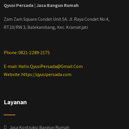
Qyusi Persada | Jasa Bangun Rumah
#jasabangunrumahdepok
#jasarenovasirumahbekasi
#jasadesainrumahmurah
Zam Zam Square Condet Unit 5A. Jl. Raya Condet No.4,
#jasadesainrumahjakarta
RT.10/RW.3, Balekambang, Kec. Kramat jati
#kontraktorbangunanjabodetabek
#jasabangunrumahjabodetabek
#qyusipersada
Phone: 0821-2289-2175
E-mail: Hallo.QyusiPersada@Gmail.Com
Website: https://qyusipersada.com
Layanan
Jasa Kontruksi Bangun Rumah