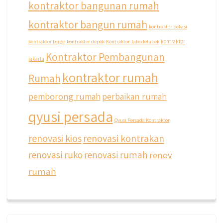
kontraktor bangunan rumah
#qyusipersada
kontraktor bangun rumah
kontraktor bekasi
kontraktor bogor
kontraktor depok
Kontraktor Jabodetabek
kontraktor
Kontraktor Pembangunan
jakarta
kontraktor rumah
Rumah
pemborong rumah
perbaikan rumah
qyusi persada
Qyusi Persada Kontraktor
renovasi kios
renovasi kontrakan
renovasi ruko
renovasi rumah
renov
rumah