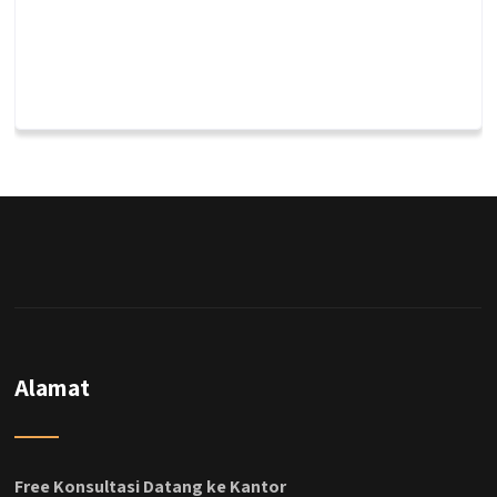
qyusipersada
@qyusipersada
3 years ago
Dalah satu hasil karya Qyusi persada,
merenovasi rumah biasa jadi rumah mewah
dengan budget 400an, kira kira gimana ya
hasilnya...
#jasabangunrumahjakarta
Alamat
#jasarenovasirumahjakarta
#kontraktorjakarta #kontraktorbangunan
#kontraktorbangunanrumah
#kontraktorbangunanjakarta
Free Konsultasi Datang ke Kantor
#kontraktorbekasi #kontraktorinteriorjakarta