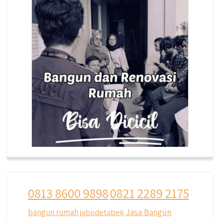
0813 8600 9898
0821 2289 2175
Jasa Bangun
bangun rumah
jabodetabek
qyusipersada