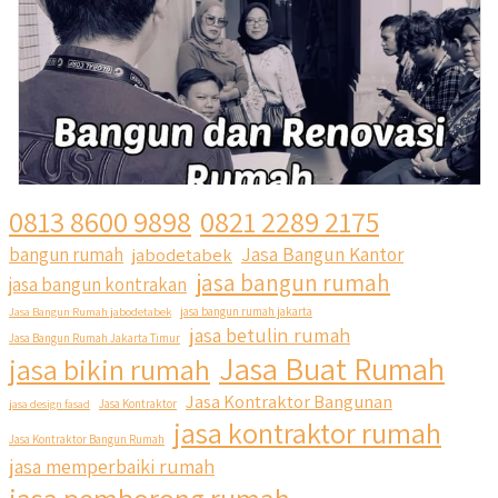
0813 8600 9898
0821 2289 2175
Jasa Bangun Kantor
bangun rumah
jabodetabek
jasa bangun rumah
jasa bangun kontrakan
Jasa Bangun Rumah jabodetabek
jasa bangun rumah jakarta
jasa betulin rumah
Jasa Bangun Rumah Jakarta Timur
Jasa Buat Rumah
jasa bikin rumah
Jasa Kontraktor Bangunan
jasa design fasad
Jasa Kontraktor
jasa kontraktor rumah
Jasa Kontraktor Bangun Rumah
jasa memperbaiki rumah
jasa pemborong rumah