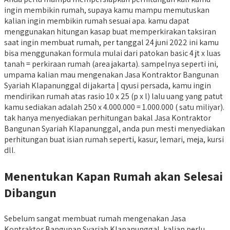
ingin membikin rumah, supaya kamu mampu memutuskan
kalian ingin membikin rumah sesuai apa. kamu dapat
menggunakan hitungan kasap buat memperkirakan taksiran
saat ingin membuat rumah, per tanggal 24 juni 2022 ini kamu
bisa menggunakan formula mulai dari patokan basic 4 jt x luas
tanah = perkiraan rumah (area jakarta). sampelnya seperti ini,
umpama kalian mau mengenakan Jasa Kontraktor Bangunan
Syariah Klapanunggal di jakarta | qyusi persada, kamu ingin
mendirikan rumah atas rasio 10 x 25 (p x l) lalu uang yang patut
kamu sediakan adalah 250 x 4.000.000 = 1.000.000 ( satu miliyar).
tak hanya menyediakan perhitungan bakal Jasa Kontraktor
Bangunan Syariah Klapanunggal, anda pun mesti menyediakan
perhitungan buat isian rumah seperti, kasur, lemari, meja, kursi
dll.
Menentukan Kapan Rumah akan Selesai
Dibangun
Sebelum sangat membuat rumah mengenakan Jasa
Kontraktor Bangunan Syariah Klapanunggal, kalian perlu