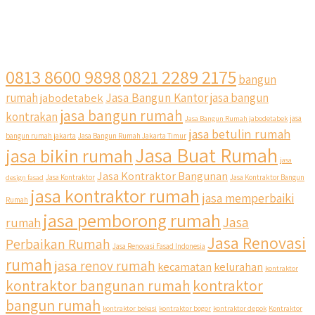
0813 8600 9898
0821 2289 2175
bangun
Jasa Bangun Kantor
rumah
jabodetabek
jasa bangun
jasa bangun rumah
kontrakan
Jasa Bangun Rumah jabodetabek
jasa
jasa betulin rumah
bangun rumah jakarta
Jasa Bangun Rumah Jakarta Timur
Jasa Buat Rumah
jasa bikin rumah
jasa
Jasa Kontraktor Bangunan
design fasad
Jasa Kontraktor
Jasa Kontraktor Bangun
jasa kontraktor rumah
jasa memperbaiki
Rumah
jasa pemborong rumah
Jasa
rumah
Jasa Renovasi
Perbaikan Rumah
Jasa Renovasi Fasad Indonesia
rumah
jasa renov rumah
kecamatan
kelurahan
kontraktor
kontraktor bangunan rumah
kontraktor
bangun rumah
kontraktor bekasi
kontraktor bogor
kontraktor depok
Kontraktor