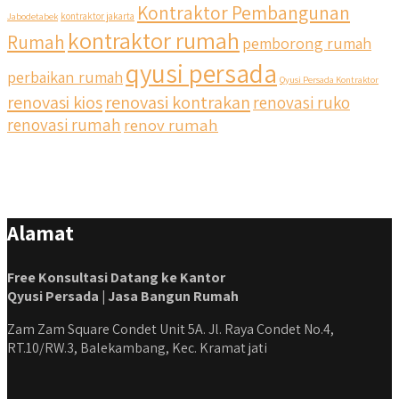
Kontraktor Pembangunan
Jabodetabek
kontraktor jakarta
kontraktor rumah
Rumah
pemborong rumah
qyusi persada
perbaikan rumah
Qyusi Persada Kontraktor
renovasi kios
renovasi kontrakan
renovasi ruko
renovasi rumah
renov rumah
Alamat
Free Konsultasi Datang ke Kantor
Qyusi Persada | Jasa Bangun Rumah
Zam Zam Square Condet Unit 5A. Jl. Raya Condet No.4,
RT.10/RW.3, Balekambang, Kec. Kramat jati