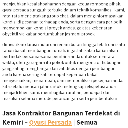
menjauhkan kesalahpahaman dengan kedua rompeng pihak.
qyusi persada sungguh terbuka dalam teknik komunikasi. kami,
rata-rata menciptakan group chat, dalam menginformasaikan
kondisi di pesanan terhadap anda, serta dengan cara periodik
menyampaikan kondisi proyek anda juga atas kebenaran
obyektif via kabar pertumbuhan jasmani proyek.
dimestikan durasi mulai dari enam bulan hingga lebih dari satu
tahun bakal membangun rumah. ingatlah kalau kalian akan
bertindak bersama-sama pembina anda untuk sementara
waktu, oleh gara-gara itu pokok untuk mengontrol hubungan
yang saling menghargai dan validitas dengan pembangun
anda karena sering kali terdapat keperluan bakal
menyesuaikan, menambah, dan memodifikasi pekerjaan anda.
kita selalu mencari jalan untuk melengkapi ekspetasi anda
menjadi klien kami. membagikan arahan, pendapat dan
masukan selama metode perancangan serta pembentukan
Jasa Kontraktor Bangunan Terdekat di
Kemiri –
Qyusi Persada
| Semua