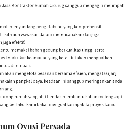
ai Jasa Kontraktor Rumah Cicurug sanggup mengagih melimpah
mah menyandang pengetahuan yang komprehensif
. kita ada wawasan dalam merencanakan dan juga
juga efektif.
ntu memakai bahan gedung berkualitas tinggi serta
tas tolak ukur keamanan yang ketat. ini akan menguatkan
ntuk ditempati.
 akan mengelola pesanan bersama efisien, mengatasi janji
emakaian pangkal daya. keadaan ini sanggup meringankan anda
anjang.
orong rumah yang ahli hendak membantu kalian melengkapi
n yang berlaku. kami bakal menguatkan apabila proyek kamu
mum Qyusi Persada