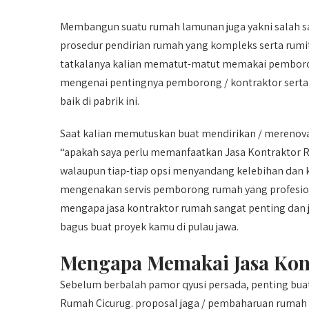
Membangun suatu rumah lamunan juga yakni salah s
prosedur pendirian rumah yang kompleks serta rumit
tatkalanya kalian mematut-matut memakai pemborong
mengenai pentingnya pemborong / kontraktor serta 
baik di pabrik ini.
Saat kalian memutuskan buat mendirikan / merenovas
“apakah saya perlu memanfaatkan Jasa Kontraktor 
walaupun tiap-tiap opsi menyandang kelebihan dan 
mengenakan servis pemborong rumah yang profesio
mengapa jasa kontraktor rumah sangat penting dan j
bagus buat proyek kamu di pulau jawa.
Mengapa Memakai Jasa Kon
Sebelum berbalah pamor qyusi persada, penting b
Rumah Cicurug. proposal jaga / pembaharuan ruma