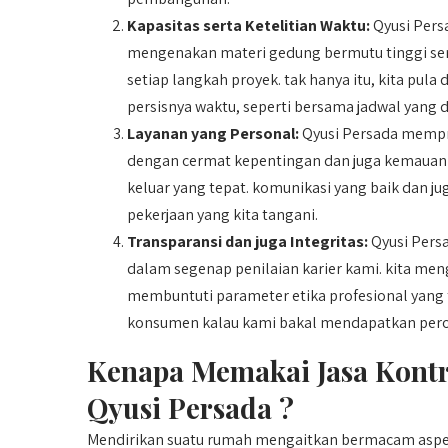
Kapasitas serta Ketelitian Waktu:
Qyusi Pers
mengenakan materi gedung bermutu tinggi ser
setiap langkah proyek. tak hanya itu, kita pul
persisnya waktu, seperti bersama jadwal yang d
Layanan yang Personal:
Qyusi Persada mempri
dengan cermat kepentingan dan juga kemauan k
keluar yang tepat. komunikasi yang baik dan j
pekerjaan yang kita tangani.
Transparansi dan juga Integritas:
Qyusi Pers
dalam segenap penilaian karier kami. kita meng
membuntuti parameter etika profesional yang 
konsumen kalau kami bakal mendapatkan perol
Kenapa Memakai Jasa Kont
Qyusi Persada ?
Mendirikan suatu rumah mengaitkan bermacam aspek