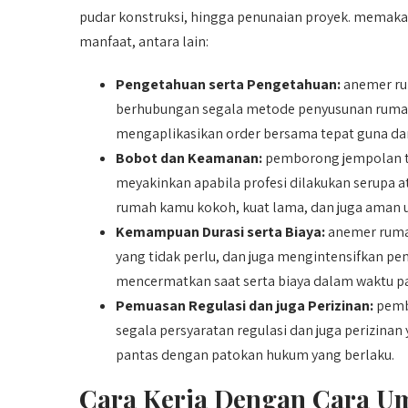
pudar konstruksi, hingga penunaian proyek. memak
manfaat, antara lain:
Pengetahuan serta Pengetahuan:
anemer ru
berhubungan segala metode penyusunan rumah
mengaplikasikan order bersama tepat guna dan 
Bobot dan Keamanan:
pemborong jempolan te
meyakinkan apabila profesi dilakukan serupa a
rumah kamu kokoh, kuat lama, dan juga aman u
Kemampuan Durasi serta Biaya:
anemer rumah
yang tidak perlu, dan juga mengintensifkan p
mencermatkan saat serta biaya dalam waktu p
Pemuasan Regulasi dan juga Perizinan:
pemb
segala persyaratan regulasi dan juga perizina
pantas dengan patokan hukum yang berlaku.
Cara Kerja Dengan Cara U