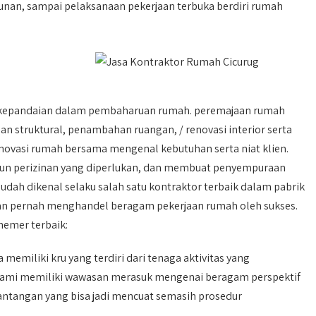
unan, sampai pelaksanaan pekerjaan terbuka berdiri rumah
i kepandaian dalam pembaharuan rumah. peremajaan rumah
 struktural, penambahan ruangan, / renovasi interior serta
enovasi rumah bersama mengenal kebutuhan serta niat klien.
un perizinan yang diperlukan, dan membuat penyempuraan
 sudah dikenal selaku salah satu kontraktor terbaik dalam pabrik
dan pernah menghandel beragam pekerjaan rumah oleh sukses.
nemer terbaik:
 memiliki kru yang terdiri dari tenaga aktivitas yang
i. kami memiliki wawasan merasuk mengenai beragam perspektif
antangan yang bisa jadi mencuat semasih prosedur