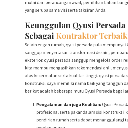
mulai dari perancangan awal, pemilihan bahan bang
yang serupa sama visi serta taksiran Anda.
Keunggulan Qyusi Persada
Sebagai
Kontraktor Terbaik
Selain engah rumah, qyusi persada pula mempunya
sanggup menyertakan transformasi desain, pembaruan
eksterior. qyusi persada sanggup mengelola order r
kita mampu mengasihkan rekomendasi ahli, menyus
atas kecermatan serta kualitas tinggi. qyusi persada
konstruksi. saya memiliki nama baik yang tangguh 
berikut adalah beberapa mutu Qyusi Persada bagai a
Pengalaman dan juga Keahlian:
Qyusi Persada
profesional serta pakar dalam sisi konstruks
pendirian rumah serta dapat menanggulangi t
pembangunan.