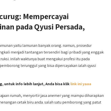
icurug: Mempercayai
an pada Qyusi Persada,
amunan yaitu lamunan banyak orang. namun, prosedur
kali menjadi tantangan tersendiri bagi pribadi yang enggak
uksi. inilah waktunya buat mengakui profesi itu pada
 pemborong terunggul yang bisa dipercayakan ialah qyusi
, untuk info lebih lanjut, Anda bisa klik
link ini yaaa
jaan rumah, menyortir jasa anemer yang mampu diharapkan
emenangan cetak biru anda. salah satu pemborong yang patut