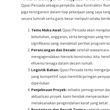
Qyusi Persada sebagai penyedia Jasa Kontraktor Ru
juga terorganisir dalam tiap pekerjaan yang saya t
secara lumrah serta garis besar meliputi selaku berik
Temu Muka Awal:
Qyusi Persada akan menjala
kebutuhan, anggaran, serta keinginan yang te
signifikansi yang mendetail perihal program ko
Perancangan dan Desain:
setelah wawancara 
mengagendakan hierarki konstruksi. kita henda
efisiensi tenaga dalam desain rumah.
Logistik Bahan:
Qyusi Persada tentu mengerj
yang kompetitif. saya memiliki jaringan penyu
diperlukan
Penjelmaan Proyek:
sehabis pemograman dan 
aktualisasi proyek. kami hendak menyerasikan
melaksanakan pengendalian karat yang ketat.
Pengerjaan dan Pasrah Terima:
setelah segen