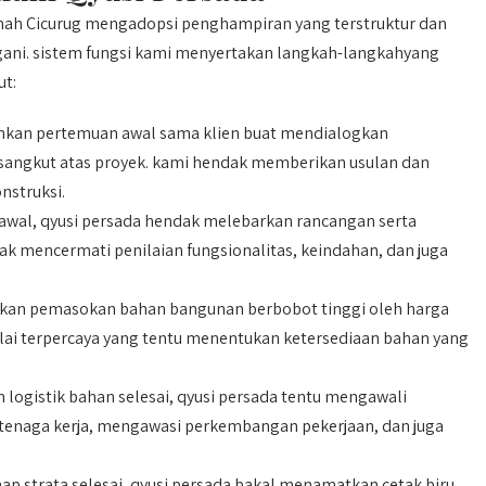
mah Cicurug mengadopsi penghampiran yang terstruktur dan
angani. sistem fungsi kami menyertakan langkah-langkahyang
ut:
nkan pertemuan awal sama klien buat mendialogkan
rsangkut atas proyek. kami hendak memberikan usulan dan
nstruksi.
awal, qyusi persada hendak melebarkan rancangan serta
k mencermati penilaian fungsionalitas, keindahan, dan juga
akan pemasokan bahan bangunan berbobot tinggi oleh harga
plai terpercaya yang tentu menentukan ketersediaan bahan yang
logistik bahan selesai, qyusi persada tentu mengawali
 tenaga kerja, mengawasi perkembangan pekerjaan, dan juga
ap strata selesai, qyusi persada bakal menamatkan cetak biru