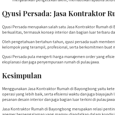
Qyusi Persada:
Jasa Kontraktor 
Qyusi Persada merupakan salah satu Jasa Kontraktor Rumah di
berkualitas, termasuk konsep interior dan bagian luar terbaru
Oleh pengetahuan bertahun-tahun, qyusi persada suah membentu
kelompok yang terampil, profesional, serta berkomitmen buat 
Qyusi Persada pula mengerti harga manajemen order yang efisien
eksplanasi dan juga penyempuraan rumah di pulau jawa.
Kesimpulan
Menggunakan Jasa Kontraktor Rumah di Bayongbong yaitu keten
operasi yang lebih baik, serta efisiensi waktu dan juga biaya ja
pesanan desain interior dan juga bagian luar terkini di pulau 
Jasa Kontraktor Rumah di Bayongbong merupakan relasi penti
anemer berpengalaman yang mampu diandalkan dalam kondisi ini