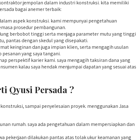
kontraktor jempolan dalam industri konstruksi. kita memiliki
rsada bagai anemer terbaik:
ar dalam aspek konstruksi. kami mempunyai pengetahuan
r semasa prosedur pembangunan.
ung berbobot tinggi serta menjaga parameter mutu yang tinggi
tu, pantas dengan skedul yang disepakati.
at keinginan dan juga impian klien, serta mengagih usulan
p pesanan yang saya tangani.
ap perspektif karier kami. saya mengagih taksiran dana yang
 konsumen kalau saya hendak menjumpai dapatan yang sesuai atas
i Qyusi Persada ?
konstruksi, sampai penyelesaian proyek. menggunakan Jasa
nan rumah. saya ada pengetahuan dalam mempersiapkan dan
 pekerjaan dilakukan pantas atas tolak ukur keamanan yang