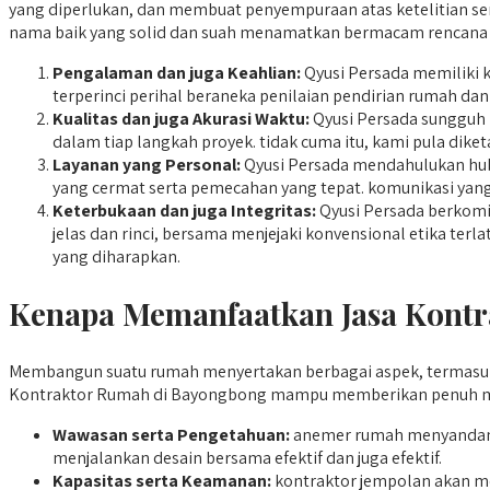
yang diperlukan, dan membuat penyempuraan atas ketelitian serta
nama baik yang solid dan suah menamatkan bermacam rencana r
Pengalaman dan juga Keahlian:
Qyusi Persada memiliki k
terperinci perihal beraneka penilaian pendirian rumah d
Kualitas dan juga Akurasi Waktu:
Qyusi Persada sungguh 
dalam tiap langkah proyek. tidak cuma itu, kami pula dik
Layanan yang Personal:
Qyusi Persada mendahulukan hubu
yang cermat serta pemecahan yang tepat. komunikasi yang 
Keterbukaan dan juga Integritas:
Qyusi Persada berkomit
jelas dan rinci, bersama menjejaki konvensional etika te
yang diharapkan.
Kenapa Memanfaatkan Jasa Kontr
Membangun suatu rumah menyertakan berbagai aspek, termasuk
Kontraktor Rumah di Bayongbong mampu memberikan penuh man
Wawasan serta Pengetahuan:
anemer rumah menyandang
menjalankan desain bersama efektif dan juga efektif.
Kapasitas serta Keamanan:
kontraktor jempolan akan m