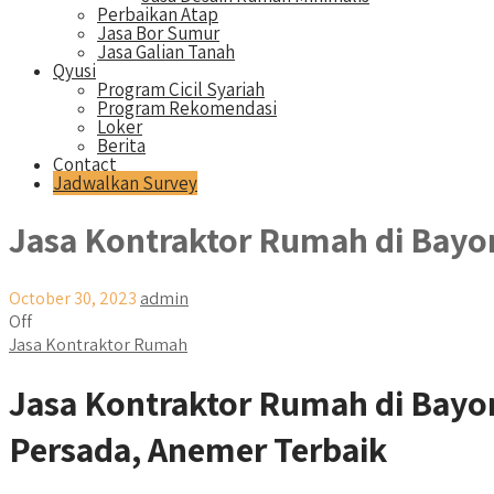
Perbaikan Atap
Jasa Bor Sumur
Jasa Galian Tanah
Qyusi
Program Cicil Syariah
Program Rekomendasi
Loker
Berita
Contact
Jadwalkan Survey
Jasa Kontraktor Rumah di Bay
October 30, 2023
admin
Off
Jasa Kontraktor Rumah
Jasa Kontraktor Rumah di Bay
Persada, Anemer Terbaik