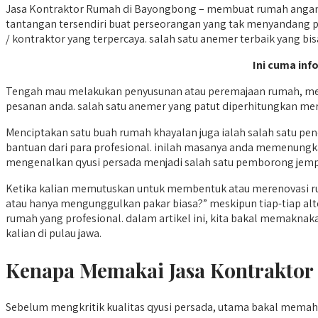
Jasa Kontraktor Rumah di Bayongbong – membuat rumah angan-
tantangan tersendiri buat perseorangan yang tak menyandang 
/ kontraktor yang terpercaya. salah satu anemer terbaik yang bis
Ini cuma inf
Tengah mau melakukan penyusunan atau peremajaan rumah, me
pesanan anda. salah satu anemer yang patut diperhitungkan me
Menciptakan satu buah rumah khayalan juga ialah salah satu p
bantuan dari para profesional. inilah masanya anda memenung
mengenalkan qyusi persada menjadi salah satu pemborong jempol
Ketika kalian memutuskan untuk membentuk atau merenovasi r
atau hanya mengunggulkan pakar biasa?” meskipun tiap-tiap alt
rumah yang profesional. dalam artikel ini, kita bakal memakna
kalian di pulau jawa.
Kenapa Memakai Jasa Kontraktor
Sebelum mengkritik kualitas qyusi persada, utama bakal mem