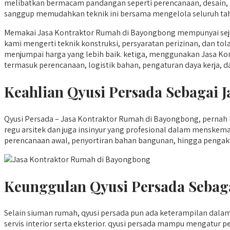
melibatkan bermacam pandangan seperti perencanaan, desain,
sanggup memudahkan teknik ini bersama mengelola seluruh taha
Memakai Jasa Kontraktor Rumah di Bayongbong mempunyai sejum
kami mengerti teknik konstruksi, persyaratan perizinan, dan to
menjumpai harga yang lebih baik. ketiga, menggunakan Jasa Ko
termasuk perencanaan, logistik bahan, pengaturan daya kerja, d
Keahlian Qyusi Persada Sebagai
Qyusi Persada – Jasa Kontraktor Rumah di Bayongbong, pernah lel
regu arsitek dan juga insinyur yang profesional dalam menskem
perencanaan awal, penyortiran bahan bangunan, hingga pengaktu
Keunggulan Qyusi Persada Sebag
Selain siuman rumah, qyusi persada pun ada keterampilan dal
servis interior serta eksterior. qyusi persada mampu mengatur