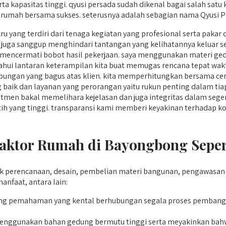
 kapasitas tinggi. qyusi persada sudah dikenal bagai salah satu 
umah bersama sukses. seterusnya adalah sebagian nama Qyusi Pe
ru yang terdiri dari tenaga kegiatan yang profesional serta pak
an juga sanggup menghindari tantangan yang kelihatannya kelua
mencermati bobot hasil pekerjaan. saya menggunakan materi ged
etahui lantaran keterampilan kita buat memugas rencana tepat wak
ngan yang bagus atas klien. kita memperhitungkan bersama cerm
baik dan layanan yang perorangan yaitu rukun penting dalam tia
men bakal memelihara kejelasan dan juga integritas dalam segen
rlatih yang tinggi. transparansi kami memberi keyakinan terhadap
aktor Rumah di Bayongbong Sepert
 perencanaan, desain, pembelian materi bangunan, pengawasan 
faat, antara lain:
 pemahaman yang kental berhubungan segala proses pembangu
enggunakan bahan gedung bermutu tinggi serta meyakinkan bahwa