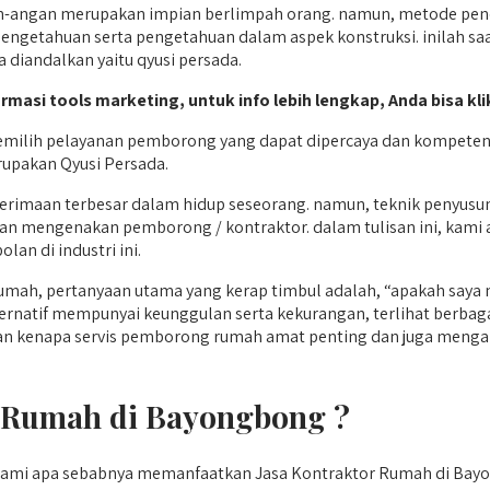
angan merupakan impian berlimpah orang. namun, metode pendir
pengetahuan serta pengetahuan dalam aspek konstruksi. inilah 
a diandalkan yaitu qyusi persada.
ormasi tools marketing, untuk info lebih lengkap, Anda bisa kl
milih pelayanan pemborong yang dapat dipercaya dan kompeten
rupakan Qyusi Persada.
enerimaan terbesar dalam hidup seseorang. namun, teknik penyu
kan mengenakan pemborong / kontraktor. dalam tulisan ini, kam
an di industri ini.
umah, pertanyaan utama yang kerap timbul adalah, “apakah say
ernatif mempunyai keunggulan serta kekurangan, terlihat berbag
kan kenapa servis pemborong rumah amat penting dan juga mengap
 Rumah di Bayongbong ?
ahami apa sebabnya memanfaatkan Jasa Kontraktor Rumah di Ba