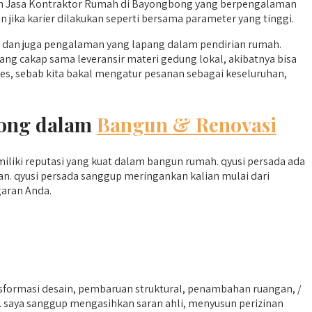
ah Jasa Kontraktor Rumah di Bayongbong yang berpengalaman
ka karier dilakukan seperti bersama parameter yang tinggi.
 dan juga pengalaman yang lapang dalam pendirian rumah.
ang cakap sama leveransir materi gedung lokal, akibatnya bisa
s, sebab kita bakal mengatur pesanan sebagai keseluruhan,
bong dalam
Bangun & Renovasi
emiliki reputasi yang kuat dalam bangun rumah. qyusi persada ada
n. qyusi persada sanggup meringankan kalian mulai dari
garan Anda.
formasi desain, pembaruan struktural, penambahan ruangan, /
n. saya sanggup mengasihkan saran ahli, menyusun perizinan