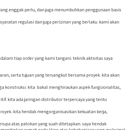
yang enggak perlu, dan juga menumbuhkan penggunaan basis
ratan regulasi dan juga perizinan yang berlaku. kami akan
lam tiap order yang kami tangani. teknik aktivitas saya
n, serta tujuan yang tersangkut bersama proyek. kita akan
 konstruksi. kita bakal menghiraukan aspek fungsionalitas,
. kita ada jaringan distributor terpercaya yang tentu
oyek. kita hendak mengorganisasikan kekuatan kerja,
erupa atas patokan yang suah ditetapkan. saya hendak
r menitipkan rumah pada klien atas kebahagiaan yang maksimal.