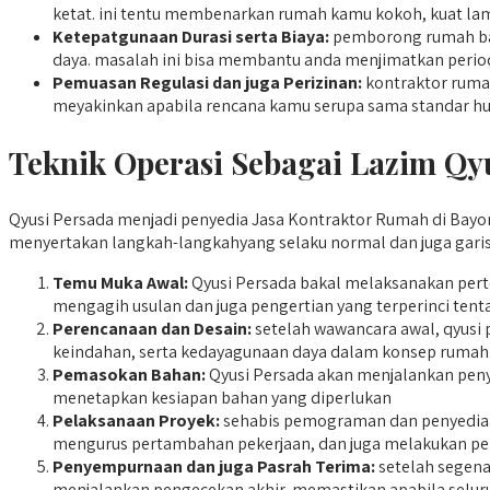
ketat. ini tentu membenarkan rumah kamu kokoh, kuat lam
Ketepatgunaan Durasi serta Biaya:
pemborong rumah bak
daya. masalah ini bisa membantu anda menjimatkan perio
Pemuasan Regulasi dan juga Perizinan:
kontraktor rumah
meyakinkan apabila rencana kamu serupa sama standar hu
Teknik Operasi Sebagai Lazim Qy
Qyusi Persada menjadi penyedia Jasa Kontraktor Rumah di Bayon
menyertakan langkah-langkahyang selaku normal dan juga garis 
Temu Muka Awal:
Qyusi Persada bakal melaksanakan pert
mengagih usulan dan juga pengertian yang terperinci tent
Perencanaan dan Desain:
setelah wawancara awal, qyusi 
keindahan, serta kedayagunaan daya dalam konsep rumah
Pemasokan Bahan:
Qyusi Persada akan menjalankan penyed
menetapkan kesiapan bahan yang diperlukan
Pelaksanaan Proyek:
sehabis pemograman dan penyediaan
mengurus pertambahan pekerjaan, dan juga melakukan pe
Penyempurnaan dan juga Pasrah Terima:
setelah segena
menjalankan pengecekan akhir, memastikan apabila seluru