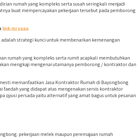
ian rumah yang kompleks serta susah seringkali menjadi
saatnya buat mempercayakan pekerjaan tersebut pada pemborong
ik
link ini yaaa
 adalah strategi kunci untuk membenarkan kemenangan
sunan rumah yang kompleks serta rumit acapkali membutuhkan
i akan mengkaji mengenai utamanya pemborong / kontraktor dan
a mesti memanfaatkan Jasa Kontraktor Rumah di Bayongbong
ai faedah yang didapat atas mengenakan servis kontraktor
a qyusi persada yaitu alternatif yang amat bagus untuk pesanan
yongbong. pekerjaan melek maupun peremajaan rumah