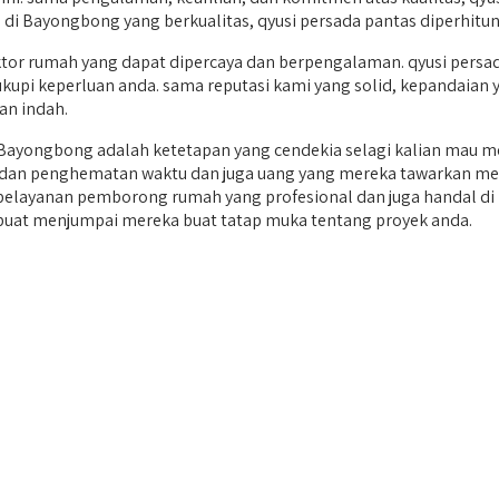
 di Bayongbong yang berkualitas, qyusi persada pantas diperhitu
or rumah yang dapat dipercaya dan berpengalaman. qyusi persad
upi keperluan anda. sama reputasi kami yang solid, kepandaian yan
n indah.
Bayongbong adalah ketetapan yang cendekia selagi kalian mau m
an, dan penghematan waktu dan juga uang yang mereka tawarkan men
 pelayanan pemborong rumah yang profesional dan juga handal 
 buat menjumpai mereka buat tatap muka tentang proyek anda.