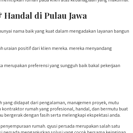
& Handal di Pulau Jawa
mpunyai nama baik yang kuat dalam mengadakan layanan bangun
 uraian positif dari klien mereka. mereka menyandang
eka merupakan preferensi yang sungguh baik bakal pekerjaan
h yang didapat dari pengalaman, manajemen proyek, mutu
alah kontraktor rumah yang profesional, handal, dan bermutu buat
amu bergerak dengan fasih serta melengkapi ekspektasi anda.
 penyempuraan rumah. qyusi persada merupakan salah satu
i persada menganjurkan solusi yang cocok bersama keinginan