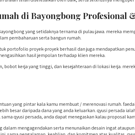
Rumah di Bayongbong
Profesional 
 Bayongbong yang setidaknya ternama di pulau jawa. mereka me
 dalam pembaharuan serta bangun rumah.
k portofolio proyek-proyek berhasil dan juga mendapatkan penuh
mengasihkan hasil jempolan terhadap klien mereka.
, bobot kerja yang tinggi, dan kesejahteraan di lokasi kerja. mer
tuan yang pintar kala kamu membuat / merenovasi rumah. faeda
uh lebih besar daripada dana yang anda keluarkan. qyusi persada i
jawa. sama qyusi persada, anda dapat menegaskan kalau proposal k
ng dalam mengagendakan serta menunaikan desain ingat ataupun
. sama pengalaman, keahlian, dan komitmen atas kualitas, qyus