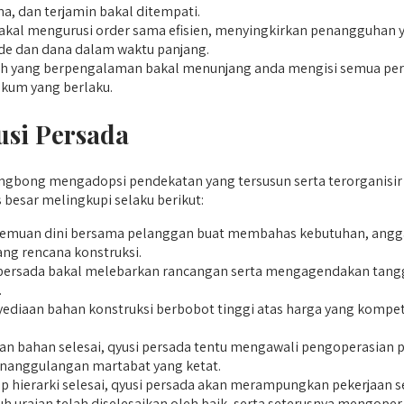
a, dan terjamin bakal ditempati.
al mengurusi order sama efisien, menyingkirkan penangguhan 
de dan dana dalam waktu panjang.
 yang berpengalaman bakal menunjang anda mengisi semua persya
kum yang berlaku.
usi Persada
gbong mengadopsi pendekatan yang tersusun serta terorganisir da
besar melingkupi selaku berikut:
emuan dini bersama pelanggan buat membahas kebutuhan, anggara
ang rencana konstruksi.
persada bakal melebarkan rancangan serta mengagendakan tangga
.
iaan bahan konstruksi berbobot tinggi atas harga yang kompetitif
 bahan selesai, qyusi persada tentu mengawali pengoperasian pr
nanggulangan martabat yang ketat.
p hierarki selesai, qyusi persada akan merampungkan pekerjaan s
h uraian telah diselesaikan oleh baik, serta seterusnya mengope