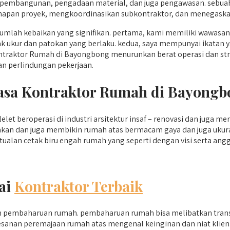
 pembangunan, pengadaan material, dan juga pengawasan. sebu
pan proyek, mengkoordinasikan subkontraktor, dan menegaskan ji
lah kebaikan yang signifikan. pertama, kami memiliki wawasan
lak ukur dan patokan yang berlaku. kedua, saya mempunyai ikatan y
ntraktor Rumah di Bayongbong menurunkan berat operasi dan stre
an perlindungan pekerjaan.
 Jasa Kontraktor Rumah di Bayong
et beroperasi di industri arsitektur insaf – renovasi dan juga m
akan dan juga membikin rumah atas bermacam gaya dan juga ukura
alan cetak biru engah rumah yang seperti dengan visi serta ang
ai
Kontraktor Terbaik
am pembaharuan rumah. pembaharuan rumah bisa melibatkan trans
 pesanan peremajaan rumah atas mengenal keinginan dan niat klie