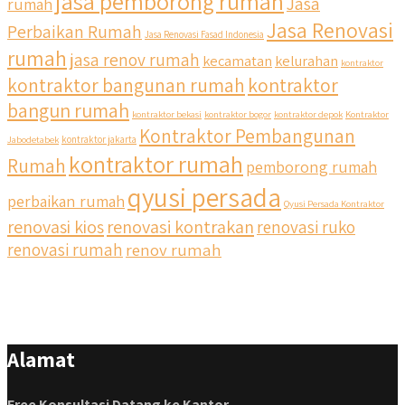
jasa pemborong rumah
Jasa
rumah
Jasa Renovasi
Perbaikan Rumah
Jasa Renovasi Fasad Indonesia
rumah
jasa renov rumah
kecamatan
kelurahan
kontraktor
kontraktor bangunan rumah
kontraktor
bangun rumah
kontraktor bekasi
kontraktor bogor
kontraktor depok
Kontraktor
Kontraktor Pembangunan
Jabodetabek
kontraktor jakarta
kontraktor rumah
Rumah
pemborong rumah
qyusi persada
perbaikan rumah
Qyusi Persada Kontraktor
renovasi kios
renovasi kontrakan
renovasi ruko
renovasi rumah
renov rumah
Alamat
Free Konsultasi Datang ke Kantor