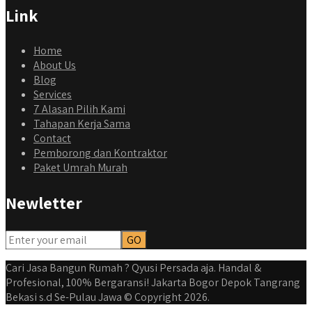
Link
Home
About Us
Blog
Services
7 Alasan Pilih Kami
Tahapan Kerja Sama
Contact
Pemborong dan Kontraktor
Paket Umrah Murah
Newletter
Cari Jasa Bangun Rumah ? Qyusi Persada aja. Handal &
Profesional, 100% Bergaransi! Jakarta Bogor Depok Tangrang
Bekasi s.d Se-Pulau Jawa © Copyright 2026.