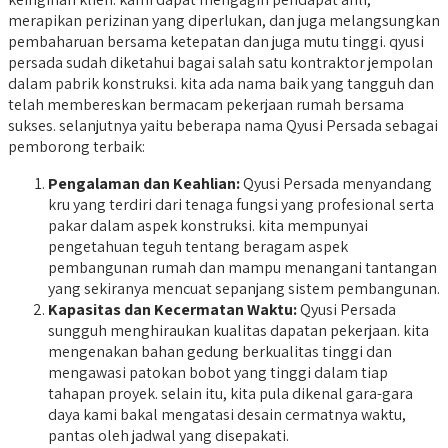
merapikan perizinan yang diperlukan, dan juga melangsungkan
pembaharuan bersama ketepatan dan juga mutu tinggi. qyusi
persada sudah diketahui bagai salah satu kontraktor jempolan
dalam pabrik konstruksi. kita ada nama baik yang tangguh dan
telah membereskan bermacam pekerjaan rumah bersama
sukses. selanjutnya yaitu beberapa nama Qyusi Persada sebagai
pemborong terbaik:
Pengalaman dan Keahlian:
Qyusi Persada menyandang
kru yang terdiri dari tenaga fungsi yang profesional serta
pakar dalam aspek konstruksi. kita mempunyai
pengetahuan teguh tentang beragam aspek
pembangunan rumah dan mampu menangani tantangan
yang sekiranya mencuat sepanjang sistem pembangunan.
Kapasitas dan Kecermatan Waktu:
Qyusi Persada
sungguh menghiraukan kualitas dapatan pekerjaan. kita
mengenakan bahan gedung berkualitas tinggi dan
mengawasi patokan bobot yang tinggi dalam tiap
tahapan proyek. selain itu, kita pula dikenal gara-gara
daya kami bakal mengatasi desain cermatnya waktu,
pantas oleh jadwal yang disepakati.