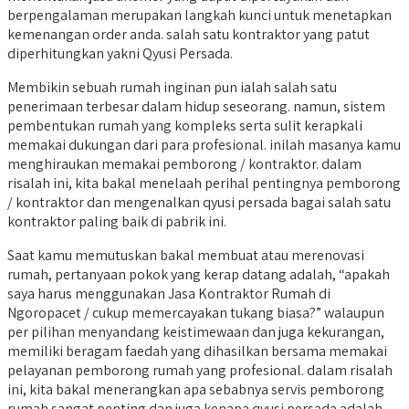
berpengalaman merupakan langkah kunci untuk menetapkan
kemenangan order anda. salah satu kontraktor yang patut
diperhitungkan yakni Qyusi Persada.
Membikin sebuah rumah inginan pun ialah salah satu
penerimaan terbesar dalam hidup seseorang. namun, sistem
pembentukan rumah yang kompleks serta sulit kerapkali
memakai dukungan dari para profesional. inilah masanya kamu
menghiraukan memakai pemborong / kontraktor. dalam
risalah ini, kita bakal menelaah perihal pentingnya pemborong
/ kontraktor dan mengenalkan qyusi persada bagai salah satu
kontraktor paling baik di pabrik ini.
Saat kamu memutuskan bakal membuat atau merenovasi
rumah, pertanyaan pokok yang kerap datang adalah, “apakah
saya harus menggunakan Jasa Kontraktor Rumah di
Ngoropacet / cukup memercayakan tukang biasa?” walaupun
per pilihan menyandang keistimewaan dan juga kekurangan,
memiliki beragam faedah yang dihasilkan bersama memakai
pelayanan pemborong rumah yang profesional. dalam risalah
ini, kita bakal menerangkan apa sebabnya servis pemborong
rumah sangat penting dan juga kenapa qyusi persada adalah