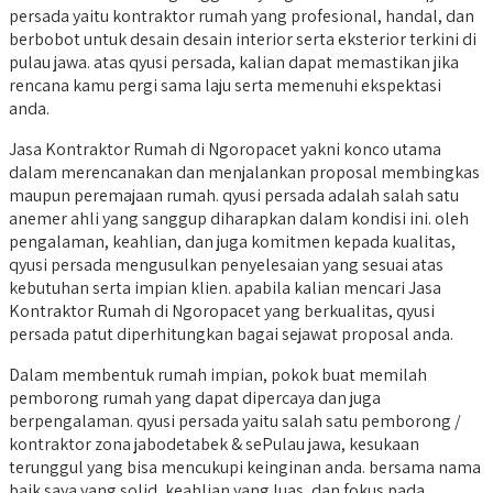
persada yaitu kontraktor rumah yang profesional, handal, dan
berbobot untuk desain desain interior serta eksterior terkini di
pulau jawa. atas qyusi persada, kalian dapat memastikan jika
rencana kamu pergi sama laju serta memenuhi ekspektasi
anda.
Jasa Kontraktor Rumah di Ngoropacet yakni konco utama
dalam merencanakan dan menjalankan proposal membingkas
maupun peremajaan rumah. qyusi persada adalah salah satu
anemer ahli yang sanggup diharapkan dalam kondisi ini. oleh
pengalaman, keahlian, dan juga komitmen kepada kualitas,
qyusi persada mengusulkan penyelesaian yang sesuai atas
kebutuhan serta impian klien. apabila kalian mencari Jasa
Kontraktor Rumah di Ngoropacet yang berkualitas, qyusi
persada patut diperhitungkan bagai sejawat proposal anda.
Dalam membentuk rumah impian, pokok buat memilah
pemborong rumah yang dapat dipercaya dan juga
berpengalaman. qyusi persada yaitu salah satu pemborong /
kontraktor zona jabodetabek & sePulau jawa, kesukaan
terunggul yang bisa mencukupi keinginan anda. bersama nama
baik saya yang solid, keahlian yang luas, dan fokus pada