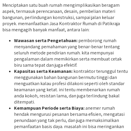
Menciptakan satu buah rumah mengimplikasikan beragam
aspek, termasuk perencanaan, desain, pembelian materi
bangunan, perlindungan konstruksi, sampai jalan keluar
proyek. memanfaatkan Jasa Kontraktor Rumah di Patikraja
bisa mengagih banyak manfaat, antara lain:
Wawasan serta Pengetahuan:
pemborong rumah
menyandang pemahaman yang benar-benar tentang
seluruh metode pendirian rumah. kita mempunyai
pengalaman dalam memikirkan serta membuat cetak
biru sama tepat dan juga efektif.
Kapasitas serta Keamanan:
kontraktor terunggul tentu
menggunakan bahan bangunan bermutu tinggi dan
menguatkan kalau profesi dilakoni seperti oleh standar
keamanan yang ketat. ini tentu membenarkan rumah
anda kokoh, resistan lama, dan juga terlindung bakal
ditempati.
Kemampuan Periode serta Biaya:
anemer rumah
hendak mengurusi pesanan bersama efisien, mengatasi
penundaan yang tak perlu, dan juga memaksimalkan
pemanfaatan basis daya. masalah ini bisa meringankan