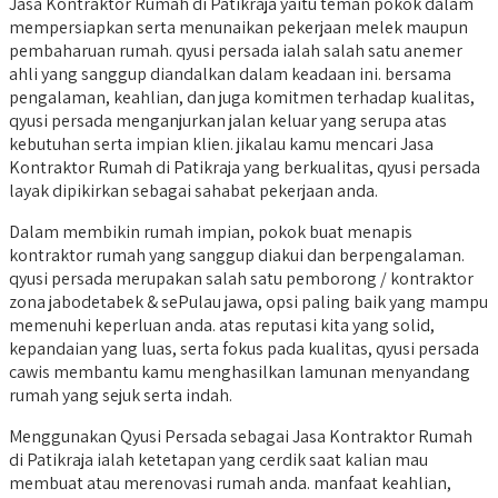
Jasa Kontraktor Rumah di Patikraja yaitu teman pokok dalam
mempersiapkan serta menunaikan pekerjaan melek maupun
pembaharuan rumah. qyusi persada ialah salah satu anemer
ahli yang sanggup diandalkan dalam keadaan ini. bersama
pengalaman, keahlian, dan juga komitmen terhadap kualitas,
qyusi persada menganjurkan jalan keluar yang serupa atas
kebutuhan serta impian klien. jikalau kamu mencari Jasa
Kontraktor Rumah di Patikraja yang berkualitas, qyusi persada
layak dipikirkan sebagai sahabat pekerjaan anda.
Dalam membikin rumah impian, pokok buat menapis
kontraktor rumah yang sanggup diakui dan berpengalaman.
qyusi persada merupakan salah satu pemborong / kontraktor
zona jabodetabek & sePulau jawa, opsi paling baik yang mampu
memenuhi keperluan anda. atas reputasi kita yang solid,
kepandaian yang luas, serta fokus pada kualitas, qyusi persada
cawis membantu kamu menghasilkan lamunan menyandang
rumah yang sejuk serta indah.
Menggunakan Qyusi Persada sebagai Jasa Kontraktor Rumah
di Patikraja ialah ketetapan yang cerdik saat kalian mau
membuat atau merenovasi rumah anda. manfaat keahlian,