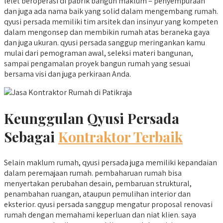
lelet beroperasi di pabrik bangun maklum – penyempuraan
dan juga ada nama baik yang solid dalam mengembang rumah.
qyusi persada memiliki tim arsitek dan insinyur yang kompeten
dalam mengonsep dan membikin rumah atas beraneka gaya
dan juga ukuran. qyusi persada sanggup meringankan kamu
mulai dari pemograman awal, seleksi materi bangunan,
sampai pengamalan proyek bangun rumah yang sesuai
bersama visi dan juga perkiraan Anda.
Keunggulan Qyusi Persada
Sebagai
Kontraktor Terbaik
Selain maklum rumah, qyusi persada juga memiliki kepandaian
dalam peremajaan rumah. pembaharuan rumah bisa
menyertakan perubahan desain, pembaruan struktural,
penambahan ruangan, ataupun pemulihan interior dan
eksterior. qyusi persada sanggup mengatur proposal renovasi
rumah dengan memahami keperluan dan niat klien. saya