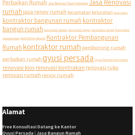
Jasa Renovasi
Perbaikan Rumah
Jasa Renovasi Fasad Indonesia
rumah
jasa renov rumah
kecamatan
kelurahan
kontraktor
kontraktor bangunan rumah
kontraktor
bangun rumah
kontraktor bekasi
kontraktor bogor
kontraktor depok
Kontraktor
Kontraktor Pembangunan
Jabodetabek
kontraktor jakarta
kontraktor rumah
Rumah
pemborong rumah
qyusi persada
perbaikan rumah
Qyusi Persada Kontraktor
renovasi kios
renovasi kontrakan
renovasi ruko
renovasi rumah
renov rumah
Alamat
Free Konsultasi Datang ke Kantor
Qyusi Persada | Jasa Bangun Rumah