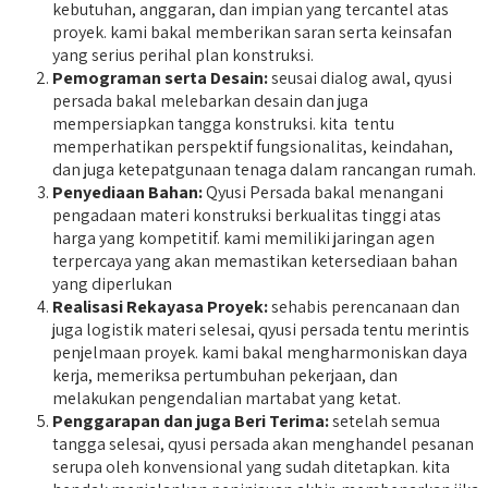
kebutuhan, anggaran, dan impian yang tercantel atas
proyek. kami bakal memberikan saran serta keinsafan
yang serius perihal plan konstruksi.
Pemograman serta Desain:
seusai dialog awal, qyusi
persada bakal melebarkan desain dan juga
mempersiapkan tangga konstruksi. kita tentu
memperhatikan perspektif fungsionalitas, keindahan,
dan juga ketepatgunaan tenaga dalam rancangan rumah.
Penyediaan Bahan:
Qyusi Persada bakal menangani
pengadaan materi konstruksi berkualitas tinggi atas
harga yang kompetitif. kami memiliki jaringan agen
terpercaya yang akan memastikan ketersediaan bahan
yang diperlukan
Realisasi Rekayasa Proyek:
sehabis perencanaan dan
juga logistik materi selesai, qyusi persada tentu merintis
penjelmaan proyek. kami bakal mengharmoniskan daya
kerja, memeriksa pertumbuhan pekerjaan, dan
melakukan pengendalian martabat yang ketat.
Penggarapan dan juga Beri Terima:
setelah semua
tangga selesai, qyusi persada akan menghandel pesanan
serupa oleh konvensional yang sudah ditetapkan. kita