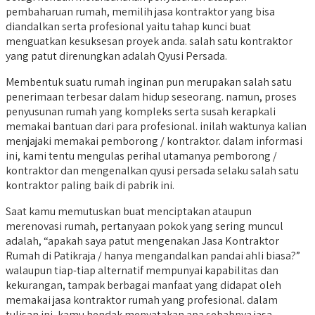
pembaharuan rumah, memilih jasa kontraktor yang bisa
diandalkan serta profesional yaitu tahap kunci buat
menguatkan kesuksesan proyek anda. salah satu kontraktor
yang patut direnungkan adalah Qyusi Persada.
Membentuk suatu rumah inginan pun merupakan salah satu
penerimaan terbesar dalam hidup seseorang. namun, proses
penyusunan rumah yang kompleks serta susah kerapkali
memakai bantuan dari para profesional. inilah waktunya kalian
menjajaki memakai pemborong / kontraktor. dalam informasi
ini, kami tentu mengulas perihal utamanya pemborong /
kontraktor dan mengenalkan qyusi persada selaku salah satu
kontraktor paling baik di pabrik ini.
Saat kamu memutuskan buat menciptakan ataupun
merenovasi rumah, pertanyaan pokok yang sering muncul
adalah, “apakah saya patut mengenakan Jasa Kontraktor
Rumah di Patikraja / hanya mengandalkan pandai ahli biasa?”
walaupun tiap-tiap alternatif mempunyai kapabilitas dan
kekurangan, tampak berbagai manfaat yang didapat oleh
memakai jasa kontraktor rumah yang profesional. dalam
tulisan ini, kamu hendak menyatakan apa sebabnya jasa