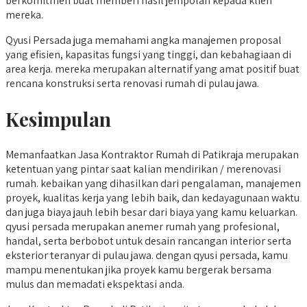
berkomitmen buat memberi hasil jempolan kepada klien
mereka.
Qyusi Persada juga memahami angka manajemen proposal
yang efisien, kapasitas fungsi yang tinggi, dan kebahagiaan di
area kerja. mereka merupakan alternatif yang amat positif buat
rencana konstruksi serta renovasi rumah di pulau jawa.
Kesimpulan
Memanfaatkan Jasa Kontraktor Rumah di Patikraja merupakan
ketentuan yang pintar saat kalian mendirikan / merenovasi
rumah. kebaikan yang dihasilkan dari pengalaman, manajemen
proyek, kualitas kerja yang lebih baik, dan kedayagunaan waktu
dan juga biaya jauh lebih besar dari biaya yang kamu keluarkan.
qyusi persada merupakan anemer rumah yang profesional,
handal, serta berbobot untuk desain rancangan interior serta
eksterior teranyar di pulau jawa. dengan qyusi persada, kamu
mampu menentukan jika proyek kamu bergerak bersama
mulus dan memadati ekspektasi anda.