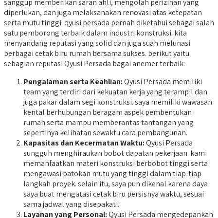
sanggup memberikan saran ahli, mengolah perizinan yang
diperlukan, dan juga melaksanakan renovasi atas ketepatan
serta mutu tinggi. qyusi persada pernah diketahui sebagai salah
satu pemborong terbaik dalam industri konstruksi. kita
menyandang reputasi yang solid dan juga suah melunasi
berbagai cetak biru rumah bersama sukses. berikut yaitu
sebagian reputasi Qyusi Persada bagai anemer terbaik:
Pengalaman serta Keahlian:
Qyusi Persada memiliki
team yang terdiri dari kekuatan kerja yang terampil dan
juga pakar dalam segi konstruksi. saya memiliki wawasan
kental berhubungan beragam aspek pembentukan
rumah serta mampu memberantas tantangan yang
sepertinya kelihatan sewaktu cara pembangunan.
Kapasitas dan Kecermatan Waktu:
Qyusi Persada
sungguh menghiraukan bobot dapatan pekerjaan. kami
memanfaatkan materi konstruksi berbobot tinggi serta
mengawasi patokan mutu yang tinggi dalam tiap-tiap
langkah proyek. selain itu, saya pun dikenal karena daya
saya buat mengatasi cetak biru persisnya waktu, sesuai
sama jadwal yang disepakati.
Layanan yang Personal:
Qyusi Persada mengedepankan