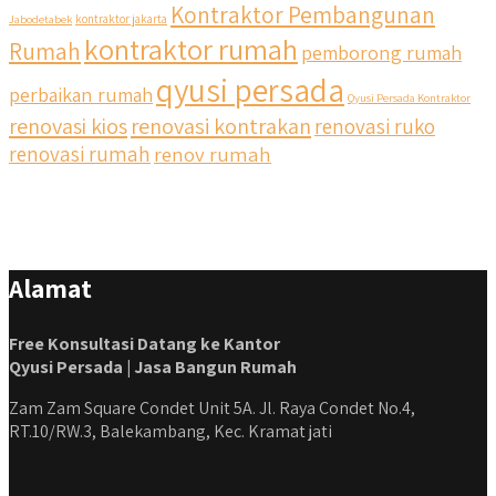
Kontraktor Pembangunan
Jabodetabek
kontraktor jakarta
kontraktor rumah
Rumah
pemborong rumah
qyusi persada
perbaikan rumah
Qyusi Persada Kontraktor
renovasi kios
renovasi kontrakan
renovasi ruko
renovasi rumah
renov rumah
Alamat
Free Konsultasi Datang ke Kantor
Qyusi Persada | Jasa Bangun Rumah
Zam Zam Square Condet Unit 5A. Jl. Raya Condet No.4,
RT.10/RW.3, Balekambang, Kec. Kramat jati