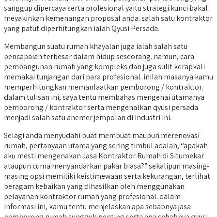
sanggup dipercaya serta profesional yaitu strategi kunci bakal
meyakinkan kemenangan proposal anda. salah satu kontraktor
yang patut diperhitungkan ialah Qyusi Persada.
Membangun suatu rumah khayalan juga ialah salah satu
pencapaian terbesar dalam hidup seseorang. namun, cara
pembangunan rumah yang kompleks dan juga sulit kerapkali
memakai tunjangan dari para profesional. inilah masanya kamu
memperhitungkan memanfaatkan pemborong / kontraktor.
dalam tulisan ini, saya tentu membahas mengenai utamanya
pemborong / kontraktor serta mengenalkan qyusi persada
menjadi salah satu anemer jempolan di industri ini.
Selagi anda menyudahi buat membuat maupun merenovasi
rumah, pertanyaan utama yang sering timbul adalah, “apakah
aku mesti mengenakan Jasa Kontraktor Rumah di Situmekar
ataupun cuma menyandarkan pakar biasa?” sekalipun masing-
masing opsi memiliki keistimewaan serta kekurangan, terlihat
beragam kebaikan yang dihasilkan oleh menggunakan
pelayanan kontraktor rumah yang profesional. dalam
informasi ini, kamu tentu menjelaskan apa sebabnya jasa
pemborong rumah sungguh penting serta apa sebabnya qyusi