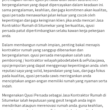
berpengalaman yang dapat dipercayakan dalam keadaan ini.
sama pengalaman, keahlian, dan juga komitmen akan kualitas,
qyusi persada menawarkan jalan keluar yang cocok oleh
kepentingan dan juga keinginan klien. jika anda mencari Jasa
Kontraktor Rumah di Situmekar yang berkualitas, qyusi
persada patut dipertimbangkan selaku kawan kerja pekerjaan
anda.
Dalam membangun rumah impian, penting bakal menapis
kontraktor rumah yang sanggup dibenarkan dan
berpengalaman. qyusi persada merupakan salah satu
pemborong / kontraktor wilayah jabodetabek & sePulau jawa,
opsi jempolan yang dapat menggenapi kepentingan anda. oleh
reputasi saya yang solid, kepandaian yang luas, dan juga fokus
pada kualitas, qyusi persada cawis meringankan anda
menciptakan angan-angan memiliki rumah yang nyaman serta
indah.
Mengenakan Qyusi Persada sebagai Jasa Kontraktor Rumah di
Situmekar ialah keputusan yang gesit tengah anda ingin
mendirikan ataupun merenovasi rumah anda. guna keahlian,