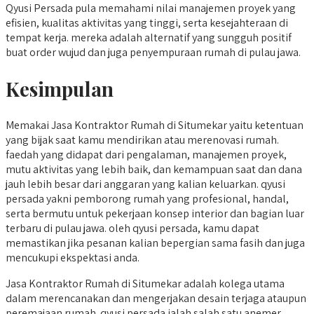
Qyusi Persada pula memahami nilai manajemen proyek yang
efisien, kualitas aktivitas yang tinggi, serta kesejahteraan di
tempat kerja. mereka adalah alternatif yang sungguh positif
buat order wujud dan juga penyempuraan rumah di pulau jawa.
Kesimpulan
Memakai Jasa Kontraktor Rumah di Situmekar yaitu ketentuan
yang bijak saat kamu mendirikan atau merenovasi rumah.
faedah yang didapat dari pengalaman, manajemen proyek,
mutu aktivitas yang lebih baik, dan kemampuan saat dan dana
jauh lebih besar dari anggaran yang kalian keluarkan. qyusi
persada yakni pemborong rumah yang profesional, handal,
serta bermutu untuk pekerjaan konsep interior dan bagian luar
terbaru di pulau jawa. oleh qyusi persada, kamu dapat
memastikan jika pesanan kalian bepergian sama fasih dan juga
mencukupi ekspektasi anda.
Jasa Kontraktor Rumah di Situmekar adalah kolega utama
dalam merencanakan dan mengerjakan desain terjaga ataupun
peremajaan rumah. qyusi persada ialah salah satu anemer