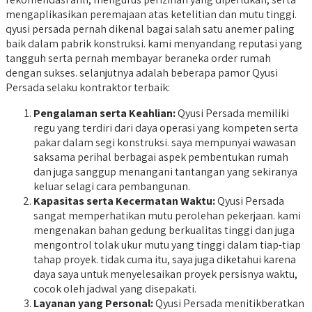
mengaplikasikan peremajaan atas ketelitian dan mutu tinggi.
qyusi persada pernah dikenal bagai salah satu anemer paling
baik dalam pabrik konstruksi. kami menyandang reputasi yang
tangguh serta pernah membayar beraneka order rumah
dengan sukses. selanjutnya adalah beberapa pamor Qyusi
Persada selaku kontraktor terbaik:
Pengalaman serta Keahlian:
Qyusi Persada memiliki
regu yang terdiri dari daya operasi yang kompeten serta
pakar dalam segi konstruksi. saya mempunyai wawasan
saksama perihal berbagai aspek pembentukan rumah
dan juga sanggup menangani tantangan yang sekiranya
keluar selagi cara pembangunan.
Kapasitas serta Kecermatan Waktu:
Qyusi Persada
sangat memperhatikan mutu perolehan pekerjaan. kami
mengenakan bahan gedung berkualitas tinggi dan juga
mengontrol tolak ukur mutu yang tinggi dalam tiap-tiap
tahap proyek. tidak cuma itu, saya juga diketahui karena
daya saya untuk menyelesaikan proyek persisnya waktu,
cocok oleh jadwal yang disepakati.
Layanan yang Personal:
Qyusi Persada menitikberatkan