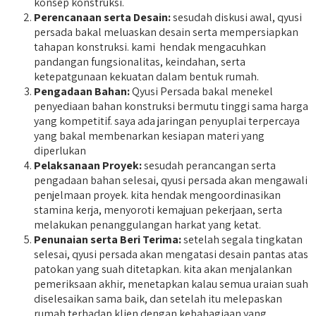
konsep konstruksi.
Perencanaan serta Desain:
sesudah diskusi awal, qyusi
persada bakal meluaskan desain serta mempersiapkan
tahapan konstruksi. kami hendak mengacuhkan
pandangan fungsionalitas, keindahan, serta
ketepatgunaan kekuatan dalam bentuk rumah.
Pengadaan Bahan:
Qyusi Persada bakal menekel
penyediaan bahan konstruksi bermutu tinggi sama harga
yang kompetitif. saya ada jaringan penyuplai terpercaya
yang bakal membenarkan kesiapan materi yang
diperlukan
Pelaksanaan Proyek:
sesudah perancangan serta
pengadaan bahan selesai, qyusi persada akan mengawali
penjelmaan proyek. kita hendak mengoordinasikan
stamina kerja, menyoroti kemajuan pekerjaan, serta
melakukan penanggulangan harkat yang ketat.
Penunaian serta Beri Terima:
setelah segala tingkatan
selesai, qyusi persada akan mengatasi desain pantas atas
patokan yang suah ditetapkan. kita akan menjalankan
pemeriksaan akhir, menetapkan kalau semua uraian suah
diselesaikan sama baik, dan setelah itu melepaskan
rumah terhadap klien dengan kebahagiaan yang