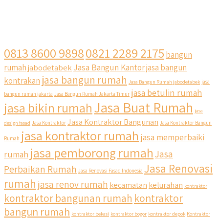
0813 8600 9898
0821 2289 2175
bangun
Jasa Bangun Kantor
rumah
jabodetabek
jasa bangun
jasa bangun rumah
kontrakan
Jasa Bangun Rumah jabodetabek
jasa
jasa betulin rumah
bangun rumah jakarta
Jasa Bangun Rumah Jakarta Timur
Jasa Buat Rumah
jasa bikin rumah
jasa
Jasa Kontraktor Bangunan
design fasad
Jasa Kontraktor
Jasa Kontraktor Bangun
jasa kontraktor rumah
jasa memperbaiki
Rumah
jasa pemborong rumah
Jasa
rumah
Jasa Renovasi
Perbaikan Rumah
Jasa Renovasi Fasad Indonesia
rumah
jasa renov rumah
kecamatan
kelurahan
kontraktor
kontraktor bangunan rumah
kontraktor
bangun rumah
kontraktor bekasi
kontraktor bogor
kontraktor depok
Kontraktor