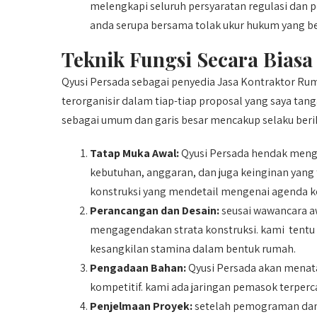
melengkapi seluruh persyaratan regulasi dan 
anda serupa bersama tolak ukur hukum yang be
Teknik Fungsi Secara Biasa
Qyusi Persada sebagai penyedia Jasa Kontraktor Ru
terorganisir dalam tiap-tiap proposal yang saya tan
sebagai umum dan garis besar mencakup selaku beri
Tatap Muka Awal:
Qyusi Persada hendak meng
kebutuhan, anggaran, dan juga keinginan yang
konstruksi yang mendetail mengenai agenda ko
Perancangan dan Desain:
seusai wawancara a
mengagendakan strata konstruksi. kami tentu 
kesangkilan stamina dalam bentuk rumah.
Pengadaan Bahan:
Qyusi Persada akan menata 
kompetitif. kami ada jaringan pemasok terper
Penjelmaan Proyek:
setelah pemograman dan 