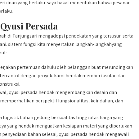
perizinan yang berlaku. saya bakal menentukan bahwa pesanan
rlaku.
 Qyusi Persada
mah di Tanjungsari mengadopsi pendekatan yang tersusun serta
gani. sistem fungsi kita menyertakan langkah-langkahyang
kut:
erjakan pertemuan dahulu oleh pelanggan buat merundingkan
 tercantol dengan proyek. kami hendak memberi usulan dan
nstruksi.
wal, qyusi persada hendak mengembangkan desain dan
memperhatikan perspektif fungsionalitas, keindahan, dan
logistik bahan gedung berkualitas tinggi atas harga yang
caya yang hendak menguatkan kesiapan materi yang diperlukan
penyediaan bahan selesai, qyusi persada hendak mengawali