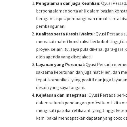
Pengalaman dan juga Keahlian:
Qyusi Persada
berpengalaman serta ahli dalam bagian kons
beragam aspek pembangunan rumah serta bis
pembangunan.
Kualitas serta Presisi Waktu:
Qyusi Persada s
memakai materi konstruksi berbobot tinggi da
proyek. selain itu, saya pula dikenal gara-gara
oleh agenda yang disepakati.
Layanan yang Personal:
Qyusi Persada memerl
saksama kebutuhan dan juga niat klien, dan 
tepat. komunikasi yang positif dan juga laya
desain yang saya tangani.
Kejelasan dan Integritas:
Qyusi Persada berk
dalam seluruh pandangan profesi kami. kita me
mengikuti patokan etika ahli yang tinggi. ket
kami bakal mendapatkan dapatan yang cocok 