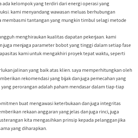
 ada kelompok yang terdiri dari energi operasi yang
truksi. kami menyandang wawasan meluas berhubungan
a membasmi tantangan yang mungkin timbul selagi metode
ungguh menghiraukan kualitas dapatan pekerjaan. kami
n juga menjaga parameter bobot yang tinggi dalam setiap fase
 kapasitas kami untuk mengakhiri proyek tepat waktu, seperti
ukan jalinan yang baik atas klien. saya memperhitungkan oleh
memberikan rekomendasi yang bijak dan juga pemecahan yang
nan yang perorangan adalah paham mendasar dalam tiap-tiap
omitmen buat mengawasi keterbukaan dan juga integritas
mberikan rekaan anggaran yang jelas dan juga rinci, juga
erusterangan kita mengasihkan prinsip kepada pelanggan jika
sama yang diharapkan.