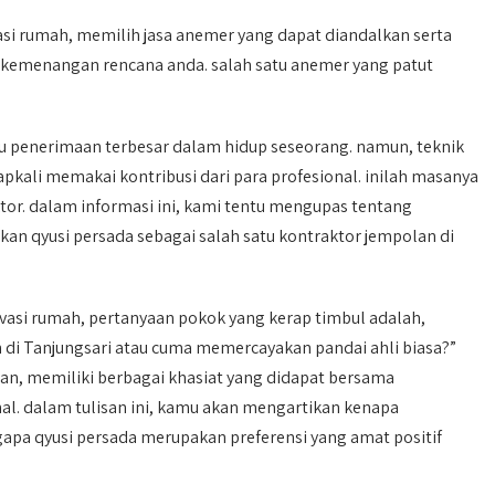
 rumah, memilih jasa anemer yang dapat diandalkan serta
kemenangan rencana anda. salah satu anemer yang patut
tu penerimaan terbesar dalam hidup seseorang. namun, teknik
li memakai kontribusi dari para profesional. inilah masanya
r. dalam informasi ini, kami tentu mengupas tentang
n qyusi persada sebagai salah satu kontraktor jempolan di
asi rumah, pertanyaan pokok yang kerap timbul adalah,
di Tanjungsari atau cuma memercayakan pandai ahli biasa?”
an, memiliki berbagai khasiat yang didapat bersama
l. dalam tulisan ini, kamu akan mengartikan kenapa
pa qyusi persada merupakan preferensi yang amat positif