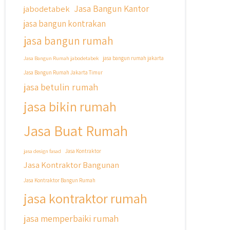
Jasa Bangun Kantor
jabodetabek
Untuk informasi lebih lanjut terkait
jasa bangun kontrakan
program cicilan ini temen temen bisa
langsung klik link di bio yaa
jasa bangun rumah
#jasabangunrumahjakarta
Jasa Bangun Rumah jabodetabek
jasa bangun rumah jakarta
#jasarenovasirumahjakarta
Jasa Bangun Rumah Jakarta Timur
#kontraktorjakarta
jasa betulin rumah
#kontraktorbangunan
#kontraktorbangunanrumah
jasa bikin rumah
#kontraktorbangunanjakarta
#kontraktorbekasi
Jasa Buat Rumah
#kontraktorinteriorjakarta
#jasabangunrumahdepok
jasa design fasad
Jasa Kontraktor
#jasarenovasirumahbekasi
Jasa Kontraktor Bangunan
#jasadesainrumahmurah
#jasadesainrumahjakarta
Jasa Kontraktor Bangun Rumah
#kontraktorbangunanjabodetabek
jasa kontraktor rumah
#jasabangunrumahjabodetabek
#qyusipersada
jasa memperbaiki rumah