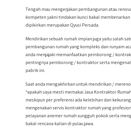
Tengah mau mengerjakan pembangunan atau renovasi
kompeten yakni tindakan kunci bakal membenarkan 
dipikirkan merupakan Qyusi Persada.
Mendirikan sebuah rumah impian juga yaitu salah sa
pembangunan rumah yang kompleks dan runyam acapka
anda menjajaki memanfaatkan pemborong / kontrakto
pentingnya pemborong / kontraktor serta mengenalka
pabrik ini.
Saat anda mengakhirkan untuk mendirikan / merenov
“apakah saya mesti memakai Jasa Kontraktor Rumah 
meskipun per preferensi ada kelebihan dan kekurang
mengenakan servis kontraktor rumah yang profesiona
pelayanan anemer rumah sungguh pokok serta menga
bakal rencana kalian di pulau jawa.