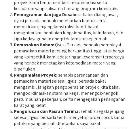
proyek. kami tentu memberi rekomendasi serta
kesadaran yang saksama tentang program konstruksi.
Pemograman dan juga Desain:
sehabis dialog awal,
qyusi persada hendak melebarkan bentuk serta
memikirkan jenjang konstruksi. kami bakal
menghiraukan penilaian fungsionalitas, keindahan, dan
juga kedayagunaan energi dalam konsep rumah.
Pemasokan Bahan:
Qyusi Persada hendak membiayai
pemasokan materi gedung berkualitas tinggi atas harga
yang kompetitif. kami ada jaringan leveransir terpercaya
yang hendak menetapkan ketersediaan materi yang
diperlukan
Pengamalan Proyek:
sehabis perencanaan dan
pemasokan materi selesai, qyusi persada bakal
mengambil langkah pengoperasian proyek. kita bakal
mengoordinasikan stamina kerja, menengok-nengok
pertumbuhan pekerjaan, serta mengerjakan penanganan
karat yang ketat.
Pengurusan dan Pasrah Terima:
sehabis segala jenjang
selesai, qyusi persada tentu menyetop order cocok sama
patokan yang pernah ditetapkan. saya bakal