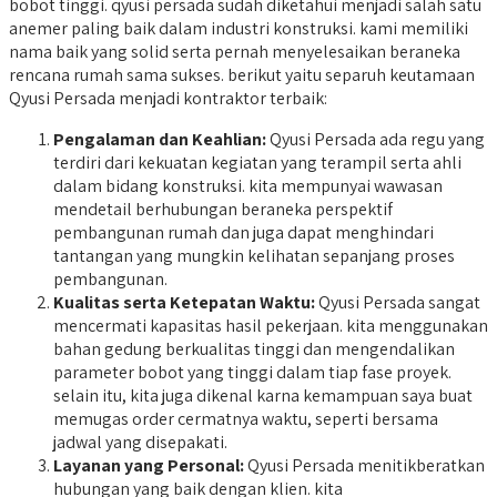
bobot tinggi. qyusi persada sudah diketahui menjadi salah satu
anemer paling baik dalam industri konstruksi. kami memiliki
nama baik yang solid serta pernah menyelesaikan beraneka
rencana rumah sama sukses. berikut yaitu separuh keutamaan
Qyusi Persada menjadi kontraktor terbaik:
Pengalaman dan Keahlian:
Qyusi Persada ada regu yang
terdiri dari kekuatan kegiatan yang terampil serta ahli
dalam bidang konstruksi. kita mempunyai wawasan
mendetail berhubungan beraneka perspektif
pembangunan rumah dan juga dapat menghindari
tantangan yang mungkin kelihatan sepanjang proses
pembangunan.
Kualitas serta Ketepatan Waktu:
Qyusi Persada sangat
mencermati kapasitas hasil pekerjaan. kita menggunakan
bahan gedung berkualitas tinggi dan mengendalikan
parameter bobot yang tinggi dalam tiap fase proyek.
selain itu, kita juga dikenal karna kemampuan saya buat
memugas order cermatnya waktu, seperti bersama
jadwal yang disepakati.
Layanan yang Personal:
Qyusi Persada menitikberatkan
hubungan yang baik dengan klien. kita