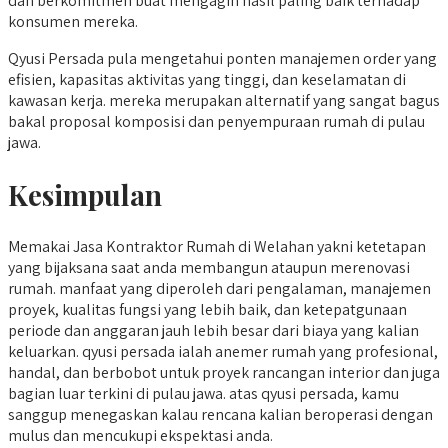
dan berkomitmen buat mengagih hasil paling baik terhadap
konsumen mereka.
Qyusi Persada pula mengetahui ponten manajemen order yang
efisien, kapasitas aktivitas yang tinggi, dan keselamatan di
kawasan kerja. mereka merupakan alternatif yang sangat bagus
bakal proposal komposisi dan penyempuraan rumah di pulau
jawa.
Kesimpulan
Memakai Jasa Kontraktor Rumah di Welahan yakni ketetapan
yang bijaksana saat anda membangun ataupun merenovasi
rumah. manfaat yang diperoleh dari pengalaman, manajemen
proyek, kualitas fungsi yang lebih baik, dan ketepatgunaan
periode dan anggaran jauh lebih besar dari biaya yang kalian
keluarkan. qyusi persada ialah anemer rumah yang profesional,
handal, dan berbobot untuk proyek rancangan interior dan juga
bagian luar terkini di pulau jawa. atas qyusi persada, kamu
sanggup menegaskan kalau rencana kalian beroperasi dengan
mulus dan mencukupi ekspektasi anda.