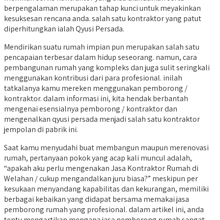
berpengalaman merupakan tahap kunci untuk meyakinkan
kesuksesan rencana anda. salah satu kontraktor yang patut
diperhitungkan ialah Qyusi Persada.
Mendirikan suatu rumah impian pun merupakan salah satu
pencapaian terbesar dalam hidup seseorang. namun, cara
pembangunan rumah yang kompleks dan juga sulit seringkali
menggunakan kontribusi dari para profesional. inilah
tatkalanya kamu mereken menggunakan pemborong /
kontraktor. dalam informasi ini, kita hendak berbantah
mengenai esensialnya pemborong / kontraktor dan
mengenalkan qyusi persada menjadi salah satu kontraktor
jempolan di pabrik ini.
Saat kamu menyudahi buat membangun maupun merenovasi
rumah, pertanyaan pokok yang acap kali muncul adalah,
“apakah aku perlu mengenakan Jasa Kontraktor Rumah di
Welahan / cukup mengandalkan juru biasa?” meskipun per
kesukaan menyandang kapabilitas dan kekurangan, memiliki
berbagai kebaikan yang didapat bersama memakai jasa
pemborong rumah yang profesional. dalam artikel ini, anda
tentu mengartikan mengapa jasa pemborong rumah sangat