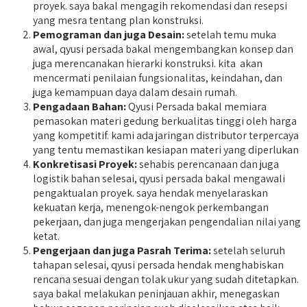
proyek. saya bakal mengagih rekomendasi dan resepsi
yang mesra tentang plan konstruksi.
Pemograman dan juga Desain:
setelah temu muka
awal, qyusi persada bakal mengembangkan konsep dan
juga merencanakan hierarki konstruksi. kita akan
mencermati penilaian fungsionalitas, keindahan, dan
juga kemampuan daya dalam desain rumah.
Pengadaan Bahan:
Qyusi Persada bakal memiara
pemasokan materi gedung berkualitas tinggi oleh harga
yang kompetitif. kami ada jaringan distributor terpercaya
yang tentu memastikan kesiapan materi yang diperlukan
Konkretisasi Proyek:
sehabis perencanaan dan juga
logistik bahan selesai, qyusi persada bakal mengawali
pengaktualan proyek. saya hendak menyelaraskan
kekuatan kerja, menengok-nengok perkembangan
pekerjaan, dan juga mengerjakan pengendalian nilai yang
ketat.
Pengerjaan dan juga Pasrah Terima:
setelah seluruh
tahapan selesai, qyusi persada hendak menghabiskan
rencana sesuai dengan tolak ukur yang sudah ditetapkan.
saya bakal melakukan peninjauan akhir, menegaskan