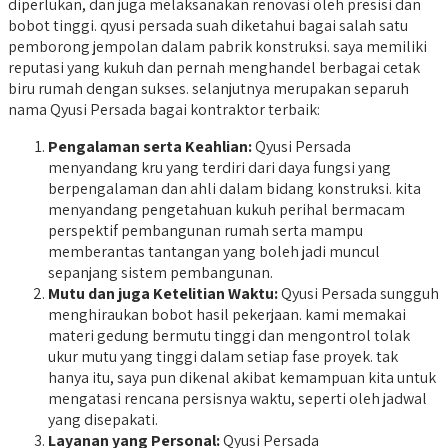
diperlukan, dan juga melaksanakan renovasi oleh presisi dan
bobot tinggi. qyusi persada suah diketahui bagai salah satu
pemborong jempolan dalam pabrik konstruksi. saya memiliki
reputasi yang kukuh dan pernah menghandel berbagai cetak
biru rumah dengan sukses. selanjutnya merupakan separuh
nama Qyusi Persada bagai kontraktor terbaik:
Pengalaman serta Keahlian:
Qyusi Persada
menyandang kru yang terdiri dari daya fungsi yang
berpengalaman dan ahli dalam bidang konstruksi. kita
menyandang pengetahuan kukuh perihal bermacam
perspektif pembangunan rumah serta mampu
memberantas tantangan yang boleh jadi muncul
sepanjang sistem pembangunan.
Mutu dan juga Ketelitian Waktu:
Qyusi Persada sungguh
menghiraukan bobot hasil pekerjaan. kami memakai
materi gedung bermutu tinggi dan mengontrol tolak
ukur mutu yang tinggi dalam setiap fase proyek. tak
hanya itu, saya pun dikenal akibat kemampuan kita untuk
mengatasi rencana persisnya waktu, seperti oleh jadwal
yang disepakati.
Layanan yang Personal:
Qyusi Persada