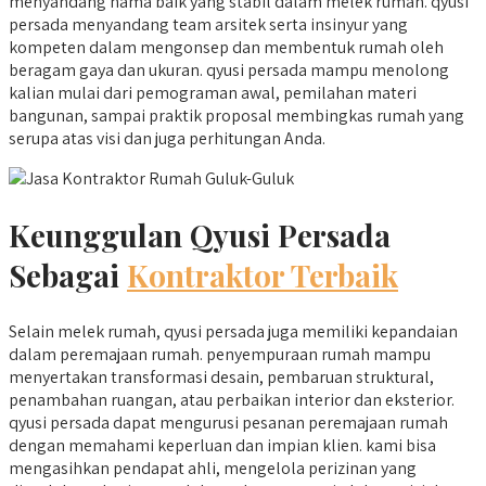
menyandang nama baik yang stabil dalam melek rumah. qyusi
persada menyandang team arsitek serta insinyur yang
kompeten dalam mengonsep dan membentuk rumah oleh
beragam gaya dan ukuran. qyusi persada mampu menolong
kalian mulai dari pemograman awal, pemilahan materi
bangunan, sampai praktik proposal membingkas rumah yang
serupa atas visi dan juga perhitungan Anda.
Keunggulan Qyusi Persada
Sebagai
Kontraktor Terbaik
Selain melek rumah, qyusi persada juga memiliki kepandaian
dalam peremajaan rumah. penyempuraan rumah mampu
menyertakan transformasi desain, pembaruan struktural,
penambahan ruangan, atau perbaikan interior dan eksterior.
qyusi persada dapat mengurusi pesanan peremajaan rumah
dengan memahami keperluan dan impian klien. kami bisa
mengasihkan pendapat ahli, mengelola perizinan yang