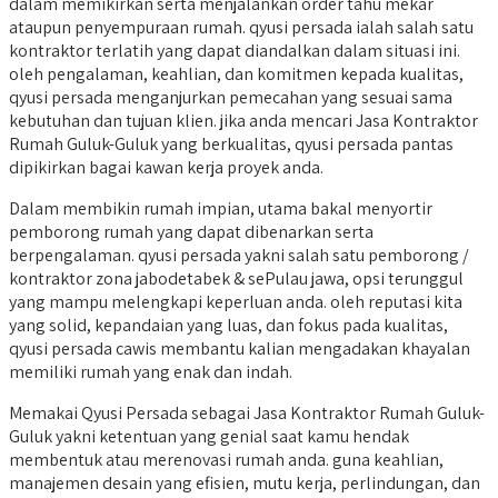
dalam memikirkan serta menjalankan order tahu mekar
ataupun penyempuraan rumah. qyusi persada ialah salah satu
kontraktor terlatih yang dapat diandalkan dalam situasi ini.
oleh pengalaman, keahlian, dan komitmen kepada kualitas,
qyusi persada menganjurkan pemecahan yang sesuai sama
kebutuhan dan tujuan klien. jika anda mencari Jasa Kontraktor
Rumah Guluk-Guluk yang berkualitas, qyusi persada pantas
dipikirkan bagai kawan kerja proyek anda.
Dalam membikin rumah impian, utama bakal menyortir
pemborong rumah yang dapat dibenarkan serta
berpengalaman. qyusi persada yakni salah satu pemborong /
kontraktor zona jabodetabek & sePulau jawa, opsi terunggul
yang mampu melengkapi keperluan anda. oleh reputasi kita
yang solid, kepandaian yang luas, dan fokus pada kualitas,
qyusi persada cawis membantu kalian mengadakan khayalan
memiliki rumah yang enak dan indah.
Memakai Qyusi Persada sebagai Jasa Kontraktor Rumah Guluk-
Guluk yakni ketentuan yang genial saat kamu hendak
membentuk atau merenovasi rumah anda. guna keahlian,
manajemen desain yang efisien, mutu kerja, perlindungan, dan