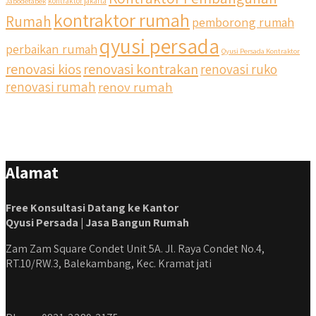
Jabodetabek
kontraktor jakarta
kontraktor rumah
Rumah
pemborong rumah
qyusi persada
perbaikan rumah
Qyusi Persada Kontraktor
renovasi kios
renovasi kontrakan
renovasi ruko
renovasi rumah
renov rumah
Alamat
Free Konsultasi Datang ke Kantor
Qyusi Persada | Jasa Bangun Rumah
Zam Zam Square Condet Unit 5A. Jl. Raya Condet No.4,
RT.10/RW.3, Balekambang, Kec. Kramat jati