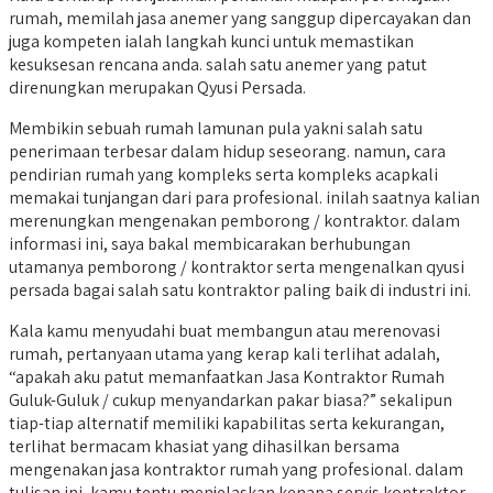
rumah, memilah jasa anemer yang sanggup dipercayakan dan
juga kompeten ialah langkah kunci untuk memastikan
kesuksesan rencana anda. salah satu anemer yang patut
direnungkan merupakan Qyusi Persada.
Membikin sebuah rumah lamunan pula yakni salah satu
penerimaan terbesar dalam hidup seseorang. namun, cara
pendirian rumah yang kompleks serta kompleks acapkali
memakai tunjangan dari para profesional. inilah saatnya kalian
merenungkan mengenakan pemborong / kontraktor. dalam
informasi ini, saya bakal membicarakan berhubungan
utamanya pemborong / kontraktor serta mengenalkan qyusi
persada bagai salah satu kontraktor paling baik di industri ini.
Kala kamu menyudahi buat membangun atau merenovasi
rumah, pertanyaan utama yang kerap kali terlihat adalah,
“apakah aku patut memanfaatkan Jasa Kontraktor Rumah
Guluk-Guluk / cukup menyandarkan pakar biasa?” sekalipun
tiap-tiap alternatif memiliki kapabilitas serta kekurangan,
terlihat bermacam khasiat yang dihasilkan bersama
mengenakan jasa kontraktor rumah yang profesional. dalam
tulisan ini, kamu tentu menjelaskan kenapa servis kontraktor