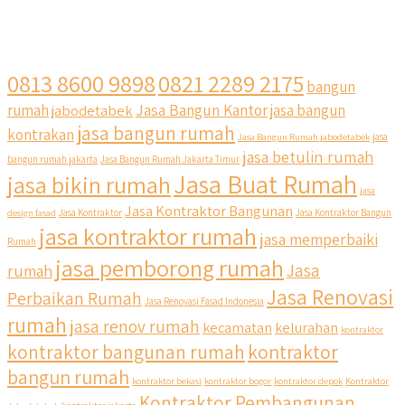
0813 8600 9898
0821 2289 2175
bangun
Jasa Bangun Kantor
rumah
jabodetabek
jasa bangun
jasa bangun rumah
kontrakan
Jasa Bangun Rumah jabodetabek
jasa
jasa betulin rumah
bangun rumah jakarta
Jasa Bangun Rumah Jakarta Timur
Jasa Buat Rumah
jasa bikin rumah
jasa
Jasa Kontraktor Bangunan
design fasad
Jasa Kontraktor
Jasa Kontraktor Bangun
jasa kontraktor rumah
jasa memperbaiki
Rumah
jasa pemborong rumah
Jasa
rumah
Jasa Renovasi
Perbaikan Rumah
Jasa Renovasi Fasad Indonesia
rumah
jasa renov rumah
kecamatan
kelurahan
kontraktor
kontraktor bangunan rumah
kontraktor
bangun rumah
kontraktor bekasi
kontraktor bogor
kontraktor depok
Kontraktor
Kontraktor Pembangunan