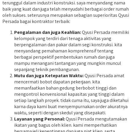
terunggul dalam industri konstruksi. saya menyandang nama
baik yang kuat dan juga telah menyudahi berbagai order rumah
oleh sukses. seterusnya merupakan sebagian superioritas Qyusi
Persada bagai kontraktor terbaik:
Pengalaman dan juga Keahlian:
Qyusi Persada memiliki
kelompok yang terdiri dari tenaga aktivitas yang
berpengalaman dan pakar dalam segi konstruksi. kita
menyandang pemahaman komprehensif tentang
berbagai perspektif pembentukan rumah dan juga
mampu menangani tantangan yang mungkin muncul
sepanjang teknik pembangunan.
Mutu dan juga Ketepatan Waktu:
Qyusi Persada amat
mencermati bobot dapatan pekerjaan. kita
memanfaatkan bahan gedung berbobot tinggi dan
mengontrol konvensional kapasitas yang tinggi dalam
setiap langkah proyek. tidak cuma itu, saya juga diketahui
karna daya kami buat menyempurnakan order akuratnya
waktu, seperti dengan skedul yang disepakati.
Layanan yang Personal:
Qyusi Persada mengutamakan
ikatan yang bagus oleh klien. kami memperhatikan
bersama jeli kepentingan dan juga niat klien, serta