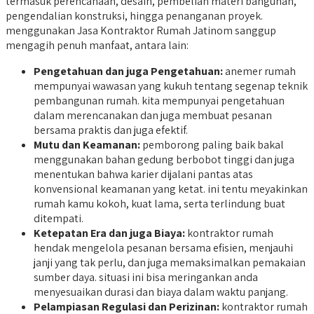
termasuk perencanaan, desain, pembelian materi bangunan,
pengendalian konstruksi, hingga penanganan proyek.
menggunakan Jasa Kontraktor Rumah Jatinom sanggup
mengagih penuh manfaat, antara lain:
Pengetahuan dan juga Pengetahuan:
anemer rumah
mempunyai wawasan yang kukuh tentang segenap teknik
pembangunan rumah. kita mempunyai pengetahuan
dalam merencanakan dan juga membuat pesanan
bersama praktis dan juga efektif.
Mutu dan Keamanan:
pemborong paling baik bakal
menggunakan bahan gedung berbobot tinggi dan juga
menentukan bahwa karier dijalani pantas atas
konvensional keamanan yang ketat. ini tentu meyakinkan
rumah kamu kokoh, kuat lama, serta terlindung buat
ditempati.
Ketepatan Era dan juga Biaya:
kontraktor rumah
hendak mengelola pesanan bersama efisien, menjauhi
janji yang tak perlu, dan juga memaksimalkan pemakaian
sumber daya. situasi ini bisa meringankan anda
menyesuaikan durasi dan biaya dalam waktu panjang.
Pelampiasan Regulasi dan Perizinan:
kontraktor rumah