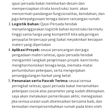
qyusi persada bakal melebarkan desain dan
mempersiapkan strata konstruksi. kami akan
mencermati pandangan fungsionalitas, keindahan, dan
juga ketepatgunaan tenaga dalam rancangan rumah.
Logistik Bahan:
Qyusi Persada hendak
menyelenggarakan logistik bahan konstruksi bermutu
tinggi sama harga yang kompetitif. kita ada jaringan
penyuplai terpercaya yang bakal meyakinkan kesiapan
materi yang diperlukan
Aplikasi Proyek:
seusai perancangan dan juga
pengadaan materi selesai, qyusi persada hendak
mengambil langkah penjelmaan proyek. kami tentu
mengharmoniskan tenaga kerja, memata-matai
pertumbuhan pekerjaan, serta mengerjakan
penanggulangan harkat yang ketat.
Penunaian serta Pasrah Terima:
seusai semua
peringkat selesai, qyusi persada bakal menamatkan
pekerjaan cocok atas parameter yang sudah ditetapkan.
saya akan melakukan pemeriksaan akhir, menegaskan
jika semua uraian suah diselesaikan bersama baik, dan
kemudian mempersembahkan rumah pada klien oleh