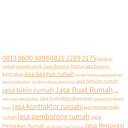
0813 8600 9898
0821 2289 2175
bangun
Jasa Bangun Kantor
rumah
jabodetabek
jasa bangun
jasa bangun rumah
kontrakan
Jasa Bangun Rumah jabodetabek
jasa
jasa betulin rumah
bangun rumah jakarta
Jasa Bangun Rumah Jakarta Timur
Jasa Buat Rumah
jasa bikin rumah
jasa
Jasa Kontraktor Bangunan
design fasad
Jasa Kontraktor
Jasa Kontraktor Bangun
jasa kontraktor rumah
jasa memperbaiki
Rumah
jasa pemborong rumah
Jasa
rumah
Jasa Renovasi
Perbaikan Rumah
Jasa Renovasi Fasad Indonesia