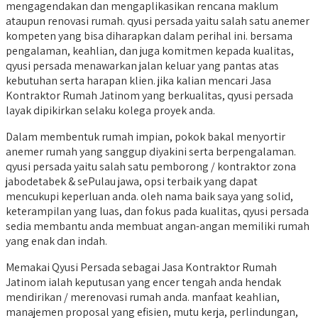
mengagendakan dan mengaplikasikan rencana maklum
ataupun renovasi rumah. qyusi persada yaitu salah satu anemer
kompeten yang bisa diharapkan dalam perihal ini. bersama
pengalaman, keahlian, dan juga komitmen kepada kualitas,
qyusi persada menawarkan jalan keluar yang pantas atas
kebutuhan serta harapan klien. jika kalian mencari Jasa
Kontraktor Rumah Jatinom yang berkualitas, qyusi persada
layak dipikirkan selaku kolega proyek anda.
Dalam membentuk rumah impian, pokok bakal menyortir
anemer rumah yang sanggup diyakini serta berpengalaman.
qyusi persada yaitu salah satu pemborong / kontraktor zona
jabodetabek & sePulau jawa, opsi terbaik yang dapat
mencukupi keperluan anda. oleh nama baik saya yang solid,
keterampilan yang luas, dan fokus pada kualitas, qyusi persada
sedia membantu anda membuat angan-angan memiliki rumah
yang enak dan indah.
Memakai Qyusi Persada sebagai Jasa Kontraktor Rumah
Jatinom ialah keputusan yang encer tengah anda hendak
mendirikan / merenovasi rumah anda. manfaat keahlian,
manajemen proposal yang efisien, mutu kerja, perlindungan,