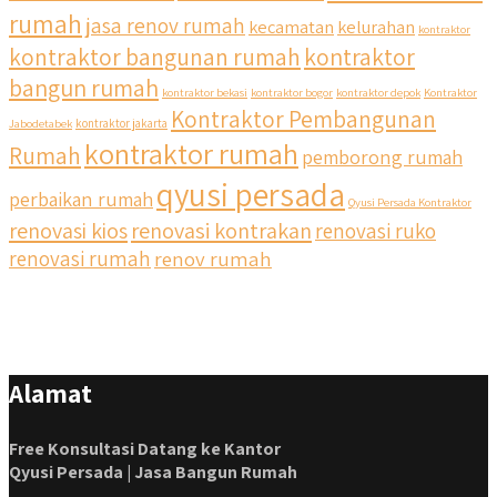
rumah
jasa renov rumah
kecamatan
kelurahan
kontraktor
kontraktor bangunan rumah
kontraktor
bangun rumah
kontraktor bekasi
kontraktor bogor
kontraktor depok
Kontraktor
Kontraktor Pembangunan
Jabodetabek
kontraktor jakarta
kontraktor rumah
Rumah
pemborong rumah
qyusi persada
perbaikan rumah
Qyusi Persada Kontraktor
renovasi kios
renovasi kontrakan
renovasi ruko
renovasi rumah
renov rumah
Alamat
Free Konsultasi Datang ke Kantor
Qyusi Persada | Jasa Bangun Rumah