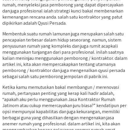
rumah, menyeleksi jasa pemborong yang dapat dipercayakan
dan juga profesional ialah strategi kunci bakal membenarkan
kemenangan rencana anda. salah satu kontraktor yang patut
dipikirkan adalah Qyusi Persada.
Membentuk suatu rumah lamunan juga merupakan salah satu
pencapaian terbesar dalam hidup seseorang. namun, sistem
penyusunan rumah yang kompleks dan juga rumit acapkali
menggunakan tunjangan dari para profesional. inilah saatnya
kalian meninjau menggunakan pemborong / kontraktor. dalam
artikel ini, kita akan mempercakapkan tentang utamanya
pemborong / kontraktor dan juga mengenalkan qyusi persada
sebagai salah satu pemborong jempolan di pabrik ini.
Ketika kamu memutuskan bakal membangun / merenovasi
rumah, pertanyaan penting yang kerap kali hadir adalah,
“apakah aku perlu menggunakan Jasa Kontraktor Rumah
Jatinom atau cukup memercayakan juru biasa?” kendatipun per
opsi mempunyai kapabilitas dan juga kekurangan, memiliki
berbagai guna yang dihasilkan dengan mengenakan jasa
anemer rumah yang profesional. dalam artikel ini, kita akan
menggambarkan kenapa pelayanan anemer rumah amat