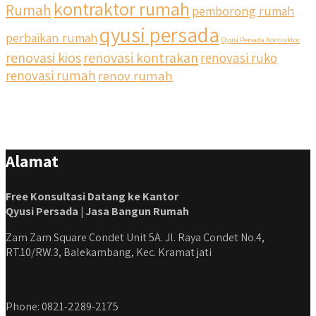
kontraktor rumah
Rumah
pemborong rumah
Untuk informasi lebih lanjut terkait program cicilan ini temen
temen bisa langsung klik link di bio yaa
qyusi persada
perbaikan rumah
Qyusi Persada Kontraktor
renovasi kios
renovasi kontrakan
renovasi ruko
#jasabangunrumahjakarta #jasarenovasirumahjakarta
#kontraktorjakarta #kontraktorbangunan
renovasi rumah
renov rumah
#kontraktorbangunanrumah #kontraktorbangunanjakarta
#kontraktorbekasi #kontraktorinteriorjakarta
#jasabangunrumahdepok #jasarenovasirumahbekasi
#jasadesainrumahmurah #jasadesainrumahjakarta
#kontraktorbangunanjabodetabek
Alamat
#jasabangunrumahjabodetabek #qyusipersada
Free Konsultasi Datang ke Kantor
Qyusi Persada | Jasa Bangun Rumah
Zam Zam Square Condet Unit 5A. Jl. Raya Condet No.4,
RT.10/RW.3, Balekambang, Kec. Kramat jati
Phone: 0821-2289-2175