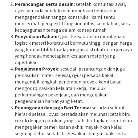
Perancangan serta Desain:
setelah konsultasi awal,
qyusi persada hendak menumbuhkan bentuk dan
mengagendakan tangga konstruksi. kami tentu
mencermati perspektif fungsionalitas, keindahan, serta
kedayagunaan tenaga dalam konsep rumah.
Penyediaan Bahan:
Qyusi Persada akan membenahi
logistik materi konstruksi bermutu tinggi dengan harga
yang kompetitif. kita ada jaringan distributor terpercaya
yang hendak menetapkan kesiapan materi yang
diperlukan
Penjelmaan Proyek:
sesudah perancangan dan juga
pemasokan materi selesai, qyusi persada bakal
mengambil langkah penerapan proyek. kami bakal
mengoordinasikan kekuatan kerja, meluluk
perkembangan pekerjaan, dan mengerjakan
pengendalian harkat yang ketat.
Penanganan dan juga Beri Terima:
sesudah seluruh
hierarki selesai, qyusi persada akan melunasi cetak biru
cocok dengan patokan yang suah ditetapkan. kami akan
mengerjakan pemeriksaan akhir, meyakinkan kalau
segenap detail sudah diselesaikan dengan baik, serta