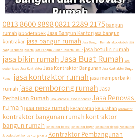
0813 8600 9898
0821 2289 2175
bangun
Jasa Bangun Kantor
rumah
jabodetabek
jasa bangun
jasa bangun rumah
kontrakan
Jasa Bangun Rumah jabodetabek
jasa
jasa betulin rumah
bangun rumah jakarta
Jasa Bangun Rumah Jakarta Timur
Jasa Buat Rumah
jasa bikin rumah
jasa
Jasa Kontraktor Bangunan
design fasad
Jasa Kontraktor
Jasa Kontraktor Bangun
jasa kontraktor rumah
jasa memperbaiki
Rumah
jasa pemborong rumah
Jasa
rumah
Jasa Renovasi
Perbaikan Rumah
Jasa Renovasi Fasad Indonesia
rumah
jasa renov rumah
kecamatan
kelurahan
kontraktor
qyusipersada
kontraktor bangunan rumah
kontraktor
@qyusipersada
3 years ago
bangun rumah
Siapa yang udah masuk List untuk Bangun dan Renovasi
kontraktor bekasi
kontraktor bogor
kontraktor depok
Kontraktor
rumah Di @qyusipersada dengan sistem Cicilan ?? 🤗
Kontraktor Pembangunan
Jabodetabek
kontraktor jakarta