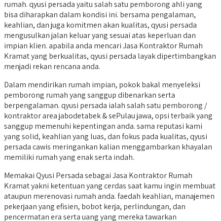
rumah. qyusi persada yaitu salah satu pemborong ahli yang
bisa diharapkan dalam kondisi ini. bersama pengalaman,
keahlian, dan juga komitmen akan kualitas, qyusi persada
mengusulkan jalan keluar yang sesuai atas keperluan dan
impian klien. apabila anda mencari Jasa Kontraktor Rumah
Kramat yang berkualitas, qyusi persada layak dipertimbangkan
menjadi rekan rencana anda.
Dalam mendirikan rumah impian, pokok bakal menyeleksi
pemborong rumah yang sanggup dibenarkan serta
berpengalaman. qyusi persada ialah salah satu pemborong /
kontraktor area jabodetabek & sePulau jawa, opsi terbaik yang
sanggup memenuhi kepentingan anda. sama reputasi kami
yang solid, keahlian yang luas, dan fokus pada kualitas, qyusi
persada cawis meringankan kalian menggambarkan khayalan
memiliki rumah yang enak serta indah.
Memakai Qyusi Persada sebagai Jasa Kontraktor Rumah
Kramat yakni ketentuan yang cerdas saat kamu ingin membuat
ataupun merenovasi rumah anda. faedah keahlian, manajemen
pekerjaan yang efisien, bobot kerja, perlindungan, dan
pencermatan era serta uang yang mereka tawarkan