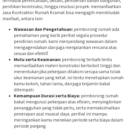
termasuk perencanaan, desain, pembelian bahan bangunan,
penilikan konstruksi, hingga resolusi proyek. memanfaatkan
Jasa Kontraktor Rumah Kramat bisa mengagih membludak
manfaat, antara lain:
Wawasan dan Pengetahuan:
pemborong rumah ada
pemahaman yang karib perihal segala prosedur
pendirian rumah. kami menyandang wawasan dalam
mengagendakan dan juga menjalankan rencana atas
sesuai dan efektif.
Mutu serta Keamanan:
pemborong terbaik tentu
memanfaatkan materi konstruksi berbobot tinggi dan
menentukan jika pekerjaan dilakoni serupa sama tolak
ukur keamanan yang ketat. ini tentu menetapkan rumah
kamu kokoh, tahan lama, dan juga terjamin bakal
ditempati.
Kemampuan Durasi serta Biaya:
pemborong rumah
bakal mengurusi pekerjaan atas efisien, menyingkirkan
penangguhan yang tidak perlu, serta memaksimalkan
penerapan asal muasal daya. perihal ini mampu
meringankan kamu menekan periode serta biaya dalam
periode panjang.