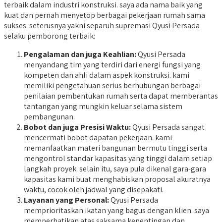
terbaik dalam industri konstruksi. saya ada nama baik yang
kuat dan pernah menyetop berbagai pekerjaan rumah sama
sukses. seterusnya yakni separuh supremasi Qyusi Persada
selaku pemborong terbaik:
Pengalaman dan juga Keahlian:
Qyusi Persada
menyandang tim yang terdiri dari energi fungsi yang
kompeten dan ahli dalam aspek konstruksi. kami
memiliki pengetahuan serius berhubungan berbagai
penilaian pembentukan rumah serta dapat memberantas
tantangan yang mungkin keluar selama sistem
pembangunan.
Bobot dan juga Presisi Waktu:
Qyusi Persada sangat
mencermati bobot dapatan pekerjaan. kami
memanfaatkan materi bangunan bermutu tinggi serta
mengontrol standar kapasitas yang tinggi dalam setiap
langkah proyek. selain itu, saya pula dikenal gara-gara
kapasitas kami buat menghabiskan proposal akuratnya
waktu, cocok oleh jadwal yang disepakati.
Layanan yang Personal:
Qyusi Persada
memprioritaskan ikatan yang bagus dengan klien. saya
memperhatikan atas saksama kepentingan dan