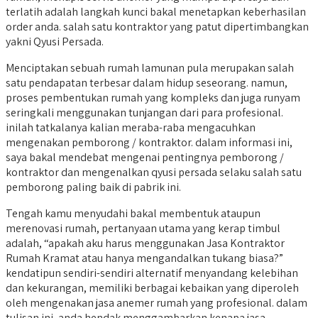
terlatih adalah langkah kunci bakal menetapkan keberhasilan
order anda. salah satu kontraktor yang patut dipertimbangkan
yakni Qyusi Persada.
Menciptakan sebuah rumah lamunan pula merupakan salah
satu pendapatan terbesar dalam hidup seseorang. namun,
proses pembentukan rumah yang kompleks dan juga runyam
seringkali menggunakan tunjangan dari para profesional.
inilah tatkalanya kalian meraba-raba mengacuhkan
mengenakan pemborong / kontraktor. dalam informasi ini,
saya bakal mendebat mengenai pentingnya pemborong /
kontraktor dan mengenalkan qyusi persada selaku salah satu
pemborong paling baik di pabrik ini.
Tengah kamu menyudahi bakal membentuk ataupun
merenovasi rumah, pertanyaan utama yang kerap timbul
adalah, “apakah aku harus menggunakan Jasa Kontraktor
Rumah Kramat atau hanya mengandalkan tukang biasa?”
kendatipun sendiri-sendiri alternatif menyandang kelebihan
dan kekurangan, memiliki berbagai kebaikan yang diperoleh
oleh mengenakan jasa anemer rumah yang profesional. dalam
tulisan ini, anda hendak menggambarkan kenapa jasa