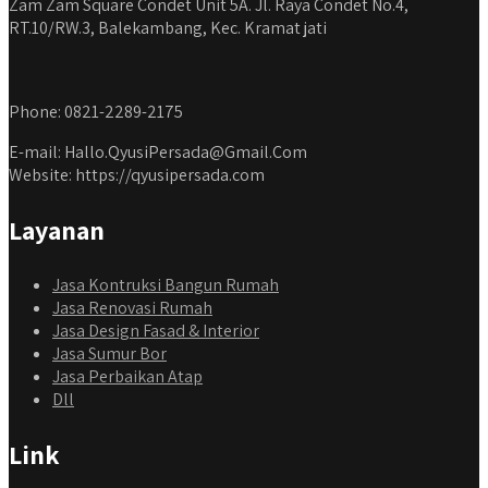
Zam Zam Square Condet Unit 5A. Jl. Raya Condet No.4,
RT.10/RW.3, Balekambang, Kec. Kramat jati
Phone: 0821-2289-2175
E-mail: Hallo.QyusiPersada@Gmail.Com
Website: https://qyusipersada.com
Layanan
Jasa Kontruksi Bangun Rumah
Jasa Renovasi Rumah
Jasa Design Fasad & Interior
Jasa Sumur Bor
Jasa Perbaikan Atap
Dll
Link