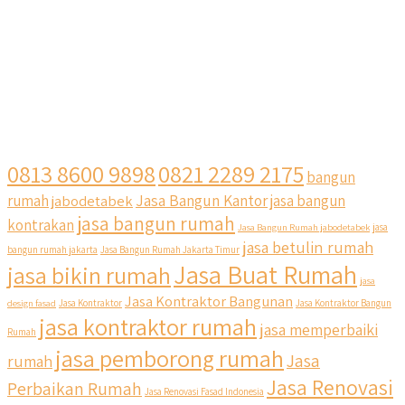
0813 8600 9898
0821 2289 2175
bangun
Jasa Bangun Kantor
rumah
jabodetabek
jasa bangun
jasa bangun rumah
kontrakan
Jasa Bangun Rumah jabodetabek
jasa
jasa betulin rumah
bangun rumah jakarta
Jasa Bangun Rumah Jakarta Timur
Jasa Buat Rumah
jasa bikin rumah
jasa
Jasa Kontraktor Bangunan
design fasad
Jasa Kontraktor
Jasa Kontraktor Bangun
jasa kontraktor rumah
jasa memperbaiki
Rumah
jasa pemborong rumah
Jasa
rumah
Jasa Renovasi
Perbaikan Rumah
Jasa Renovasi Fasad Indonesia