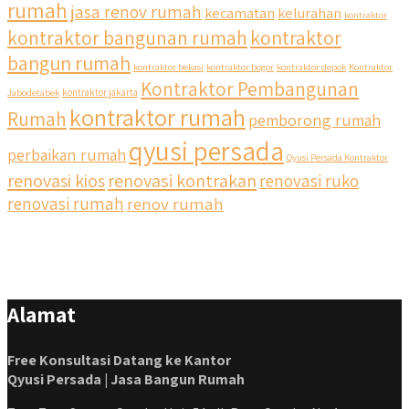
rumah
jasa renov rumah
kecamatan
kelurahan
kontraktor
kontraktor bangunan rumah
kontraktor
bangun rumah
kontraktor bekasi
kontraktor bogor
kontraktor depok
Kontraktor
Kontraktor Pembangunan
Jabodetabek
kontraktor jakarta
kontraktor rumah
Rumah
pemborong rumah
qyusi persada
perbaikan rumah
Qyusi Persada Kontraktor
renovasi kios
renovasi kontrakan
renovasi ruko
renovasi rumah
renov rumah
Alamat
Free Konsultasi Datang ke Kantor
Qyusi Persada | Jasa Bangun Rumah