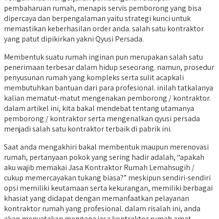
pembaharuan rumah, menapis servis pemborong yang bisa
dipercaya dan berpengalaman yaitu strategi kunci untuk
memastikan keberhasilan order anda. salah satu kontraktor
yang patut dipikirkan yakni Qyusi Persada.
Membentuk suatu rumah inginan pun merupakan salah satu
penerimaan terbesar dalam hidup seseorang. namun, prosedur
penyusunan rumah yang kompleks serta sulit acapkali
membutuhkan bantuan dari para profesional. inilah tatkalanya
kalian mematut-matut mengenakan pemborong / kontraktor.
dalam artikel ini, kita bakal mendebat tentang utamanya
pemborong / kontraktor serta mengenalkan qyusi persada
menjadi salah satu kontraktor terbaik di pabrik ini.
Saat anda mengakhiri bakal membentuk maupun merenovasi
rumah, pertanyaan pokok yang sering hadir adalah, “apakah
aku wajib memakai Jasa Kontraktor Rumah Lemahsugih /
cukup memercayakan tukang biasa?” meskipun sendiri-sendiri
opsi memiliki keutamaan serta kekurangan, memiliki berbagai
khasiat yang didapat dengan memanfaatkan pelayanan
kontraktor rumah yang profesional. dalam risalah ini, anda
akan menyatakan mengapa jasa kontraktor rumah amat