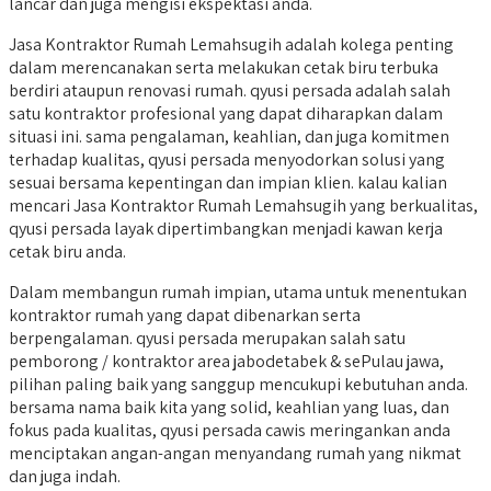
lancar dan juga mengisi ekspektasi anda.
Jasa Kontraktor Rumah Lemahsugih adalah kolega penting
dalam merencanakan serta melakukan cetak biru terbuka
berdiri ataupun renovasi rumah. qyusi persada adalah salah
satu kontraktor profesional yang dapat diharapkan dalam
situasi ini. sama pengalaman, keahlian, dan juga komitmen
terhadap kualitas, qyusi persada menyodorkan solusi yang
sesuai bersama kepentingan dan impian klien. kalau kalian
mencari Jasa Kontraktor Rumah Lemahsugih yang berkualitas,
qyusi persada layak dipertimbangkan menjadi kawan kerja
cetak biru anda.
Dalam membangun rumah impian, utama untuk menentukan
kontraktor rumah yang dapat dibenarkan serta
berpengalaman. qyusi persada merupakan salah satu
pemborong / kontraktor area jabodetabek & sePulau jawa,
pilihan paling baik yang sanggup mencukupi kebutuhan anda.
bersama nama baik kita yang solid, keahlian yang luas, dan
fokus pada kualitas, qyusi persada cawis meringankan anda
menciptakan angan-angan menyandang rumah yang nikmat
dan juga indah.