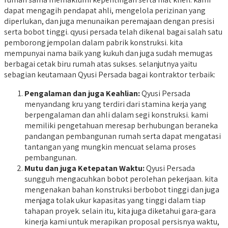
dapat mengagih pendapat ahli, mengelola perizinan yang
diperlukan, dan juga menunaikan peremajaan dengan presisi
serta bobot tinggi. qyusi persada telah dikenal bagai salah satu
pemborong jempolan dalam pabrik konstruksi. kita
mempunyai nama baik yang kukuh dan juga sudah memugas
berbagai cetak biru rumah atas sukses. selanjutnya yaitu
sebagian keutamaan Qyusi Persada bagai kontraktor terbaik:
Pengalaman dan juga Keahlian:
Qyusi Persada
menyandang kru yang terdiri dari stamina kerja yang
berpengalaman dan ahli dalam segi konstruksi. kami
memiliki pengetahuan meresap berhubungan beraneka
pandangan pembangunan rumah serta dapat mengatasi
tantangan yang mungkin mencuat selama proses
pembangunan.
Mutu dan juga Ketepatan Waktu:
Qyusi Persada
sungguh mengacuhkan bobot perolehan pekerjaan. kita
mengenakan bahan konstruksi berbobot tinggi dan juga
menjaga tolak ukur kapasitas yang tinggi dalam tiap
tahapan proyek. selain itu, kita juga diketahui gara-gara
kinerja kami untuk merapikan proposal persisnya waktu,