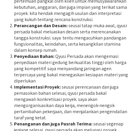
pertemuan pangkal oleh klien untuk memusyawarahkan
kebutuhan, anggaran, dan juga impian yang terikat sama
proyek. kita hendak mengagih usulan dan interpretasi
yang kukuh tentang rencana konstruksi.
Perancangan dan Desain:
seusai tatap muka awal, qyusi
persada bakal meluaskan desain serta merencanakan
tangga konstruksi. saya tentu mengacuhkan pandangan
fungsionalitas, keindahan, serta kesangkilan stamina
dalam konsep rumah.
Penyediaan Bahan:
Qyusi Persada akan mengemasi
penyediaan materi gedung berkualitas tinggi oleh harga
yang kompetitif. saya menyandang jaringan agen
terpercaya yang bakal menegaskan kesiapan materi yang
diperlukan
Implementasi Proyek:
seusai perencanaan dan juga
pemasokan bahan selesai, qyusi persada bakal
mengawali konkretisasi proyek. saya akan
mengorganisasikan daya kerja, menengok-nengok
pertambahan pekerjaan, dan menjalankan pengendalian
taraf yang ketat.
Penanganan dan juga Pasrah Terima:
seusai segenap
jenjang selesai, qyusi persada akan melunasi proyek