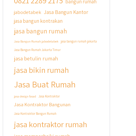
0821 2289 2175
bangun rumah
Cicilan ?? 🤗
Jasa Bangun Kantor
jabodetabek
Untuk informasi lebih lanjut terkait
jasa bangun kontrakan
program cicilan ini temen temen bisa
langsung klik link di bio yaa
jasa bangun rumah
#jasabangunrumahjakarta
Jasa Bangun Rumah jabodetabek
jasa bangun rumah jakarta
#jasarenovasirumahjakarta
Jasa Bangun Rumah Jakarta Timur
#kontraktorjakarta
jasa betulin rumah
#kontraktorbangunan
#kontraktorbangunanrumah
jasa bikin rumah
#kontraktorbangunanjakarta
#kontraktorbekasi
Jasa Buat Rumah
#kontraktorinteriorjakarta
#jasabangunrumahdepok
jasa design fasad
Jasa Kontraktor
#jasarenovasirumahbekasi
Jasa Kontraktor Bangunan
#jasadesainrumahmurah
#jasadesainrumahjakarta
Jasa Kontraktor Bangun Rumah
#kontraktorbangunanjabodetabek
jasa kontraktor rumah
#jasabangunrumahjabodetabek
#qyusipersada