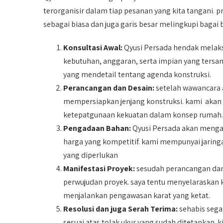
terorganisir dalam tiap pesanan yang kita tangani. 
sebagai biasa dan juga garis besar melingkupi bagai b
Konsultasi Awal:
Qyusi Persada hendak melak
kebutuhan, anggaran, serta impian yang ters
yang mendetail tentang agenda konstruksi.
Perancangan dan Desain:
setelah wawancara a
mempersiapkan jenjang konstruksi. kami akan
ketepatgunaan kekuatan dalam konsep rumah.
Pengadaan Bahan:
Qyusi Persada akan meng
harga yang kompetitif. kami mempunyai jarin
yang diperlukan
Manifestasi Proyek:
sesudah perancangan dan 
perwujudan proyek. saya tentu menyelaraskan k
menjalankan pengawasan karat yang ketat.
Resolusi dan juga Serah Terima:
sehabis sega
sesuai atas tolak ukur yang sudah ditetapkan. 