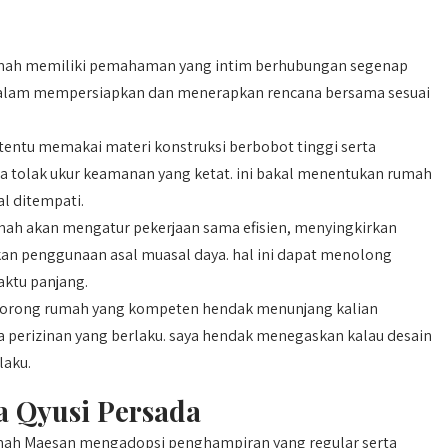
mah memiliki pemahaman yang intim berhubungan segenap
dalam mempersiapkan dan menerapkan rencana bersama sesuai
entu memakai materi konstruksi berbobot tinggi serta
ma tolak ukur keamanan yang ketat. ini bakal menentukan rumah
l ditempati.
ah akan mengatur pekerjaan sama efisien, menyingkirkan
an penggunaan asal muasal daya. hal ini dapat menolong
aktu panjang.
rong rumah yang kompeten hendak menunjang kalian
a perizinan yang berlaku. saya hendak menegaskan kalau desain
laku.
a Qyusi Persada
umah Maesan mengadopsi penghampiran yang regular serta