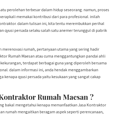
atu perolehan terbesar dalam hidup seseorang. namun, proses
apkali memakai kontribusi dari para profesional. inilah
aktor. dalam tulisan ini, kita tentu merembukkan perihal
 qyusi persada selaku salah satu anemer terunggul di pabrik
merenovasi rumah, pertanyaan utama yang sering hadir
raktor Rumah Maesan atau cuma menggantungkan pandai ahli
a kekurangan, terdapat berbagai guna yang diperoleh bersama
ional. dalam informasi ini, anda hendak menggambarkan
ga kenapa qyusi persada yaitu kesukaan yang sangat cakap
Kontraktor Rumah Maesan ?
ting bakal mengetahui kenapa memanfaatkan Jasa Kontraktor
n rumah mengaitkan beragam aspek seperti perencanaan,