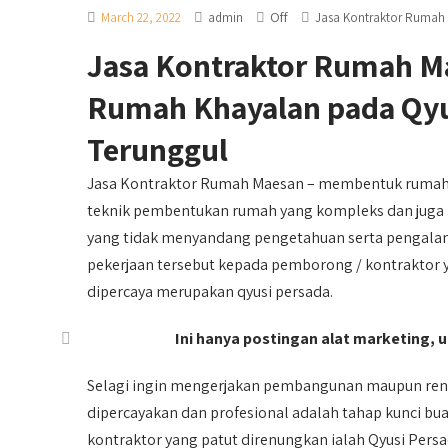
Off
March 22, 2022
admin
Jasa Kontraktor Rumah
Jasa Kontraktor Rumah Ma
Rumah Khayalan pada Qyu
Terunggul
Jasa Kontraktor Rumah Maesan – membentuk rumah
teknik pembentukan rumah yang kompleks dan juga ru
yang tidak menyandang pengetahuan serta pengalama
pekerjaan tersebut kepada pemborong / kontraktor ya
dipercaya merupakan qyusi persada.
Ini hanya postingan alat marketing, un
Selagi ingin mengerjakan pembangunan maupun ren
dipercayakan dan profesional adalah tahap kunci bu
kontraktor yang patut direnungkan ialah Qyusi Persa