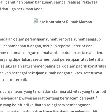
, pemilihan bahan bangunan, sampai realisasi rekayasa
dan juga perkiraan Anda.
pandaian dalam peremajaan rumah. renovasi rumah sanggup
l, penambahan ruangan, maupun reparasi interior dan
enovasi rumah dengan memahami kebutuhan serta niat klien.
an yang diperlukan, serta membuat peremajaan atas ketelitian
l selaku salah satu anemer paling baik dalam pabrik konstruksi.
esaikan berbagai pekerjaan rumah dengan sukses. seterusnya
traktor terbaik:
unyai team yang terdiri dari stamina aktivitas yang terampil
i menyandang wawasan erat tentang bermacam perspektif
 yang boleh jadi kelihatan selagi cara pembangunan.
ada amat menghiraukan kapasitas dapatan pekerjaan. kita