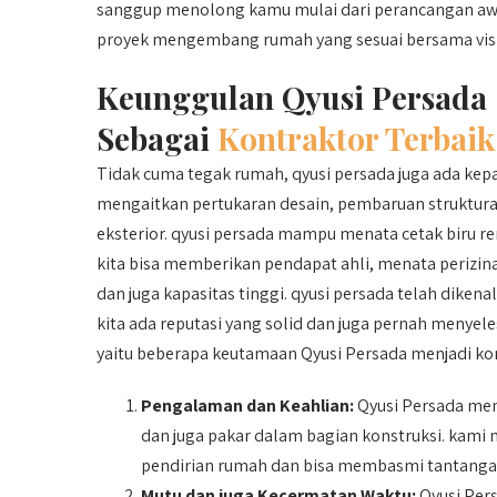
sanggup menolong kamu mulai dari perancangan awal
proyek mengembang rumah yang sesuai bersama visi 
Keunggulan Qyusi Persada
Sebagai
Kontraktor Terbaik
Tidak cuma tegak rumah, qyusi persada juga ada ke
mengaitkan pertukaran desain, pembaruan struktura
eksterior. qyusi persada mampu menata cetak biru r
kita bisa memberikan pendapat ahli, menata perizin
dan juga kapasitas tinggi. qyusi persada telah dikena
kita ada reputasi yang solid dan juga pernah menyel
yaitu beberapa keutamaan Qyusi Persada menjadi kon
Pengalaman dan Keahlian:
Qyusi Persada memp
dan juga pakar dalam bagian konstruksi. kam
pendirian rumah dan bisa membasmi tantangan
Mutu dan juga Kecermatan Waktu:
Qyusi Pers