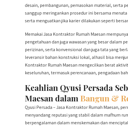
desain, pembangunan, pemasokan material, serta p
sanggup meringankan prosedur ini bersama menata 
serta menguatkan jika karier dilakukan seperti bers
Memakai Jasa Kontraktor Rumah Maesan mempunyai s
pengetahuan dan juga wawasan yang besar dalam pen
perizinan, serta konvensional dan juga tata yang b
leveransir bahan konstruksi lokal, alhasil bisa menj
Kontraktor Rumah Maesan mengecilkan berat aktivita
keseluruhan, termasuk perencanaan, pengadaan bahan
Keahlian Qyusi Persada Se
Maesan dalam
Bangun & Re
Qyusi Persada – Jasa Kontraktor Rumah Maesan, pernah
menyandang reputasi yang stabil dalam mafhum ruma
berpengalaman dalam menskemakan dan menciptaka