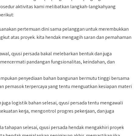
prosedur aktivitas kami melibatkan langkah-langkahyang
erikut:
sanakan pertemuan dini sama pelanggan untuk merembukkan
angkut atas proyek. kita hendak mengagih saran dan pemahaman
wal, qyusi persada bakal melebarkan bentuk dan juga
 mencermati pandangan fungsionalitas, keindahan, dan
ampukan penyediaan bahan bangunan bermutu tinggi bersama
gan pemasok terpercaya yang tentu menguatkan kesiapan materi
juga logistik bahan selesai, qyusi persada tentu mengawali
ekuatan kerja, mengontrol progres pekerjaan, dan juga
la tahapan selesai, qyusi persada hendak mengakhiri proyek
kita hendak menjalankan peninjauan akhir, memastikan jika