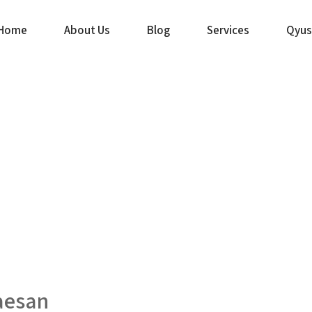
Home
About Us
Blog
Services
Qyus
aesan