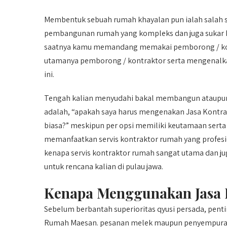
Membentuk sebuah rumah khayalan pun ialah salah s
pembangunan rumah yang kompleks dan juga sukar ker
saatnya kamu memandang memakai pemborong / kontr
utamanya pemborong / kontraktor serta mengenalkan
ini.
Tengah kalian menyudahi bakal membangun ataupun 
adalah, “apakah saya harus mengenakan Jasa Kont
biasa?” meskipun per opsi memiliki keutamaan sert
memanfaatkan servis kontraktor rumah yang profes
kenapa servis kontraktor rumah sangat utama dan ju
untuk rencana kalian di pulau jawa.
Kenapa Menggunakan Jasa 
Sebelum berbantah superioritas qyusi persada, pen
Rumah Maesan. pesanan melek maupun penyempuraa