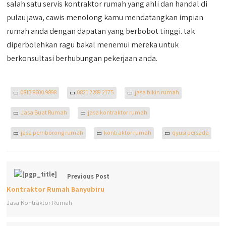
salah satu servis kontraktor rumah yang ahli dan handal di
pulau jawa, cawis menolong kamu mendatangkan impian
rumah anda dengan dapatan yang berbobot tinggi. tak
diperbolehkan ragu bakal menemui mereka untuk
berkonsultasi berhubungan pekerjaan anda.
0813 8600 9898
0821 2289 2175
jasa bikin rumah
Jasa Buat Rumah
jasa kontraktor rumah
jasa pemborong rumah
kontraktor rumah
qyusi persada
Previous Post
Kontraktor Rumah Banyubiru
Jasa Kontraktor Rumah