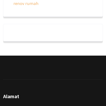
renov rumah
qyusipersada
@qyusipersada
3 years ago
Dalah satu hasil karya Qyusi persada,
merenovasi rumah biasa jadi rumah mewah
dengan budget 400an, kira kira gimana ya
hasilnya...
#jasabangunrumahjakarta
#jasarenovasirumahjakarta
#kontraktorjakarta #kontraktorbangunan
#kontraktorbangunanrumah
#kontraktorbangunanjakarta
#kontraktorbekasi #kontraktorinteriorjakarta
Alamat
#jasabangunrumahdepok
#jasarenovasirumahbekasi