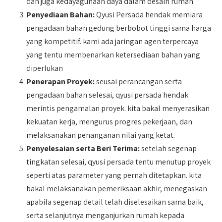
dan juga kedayagunaan daya dalam desain rumah.
Penyediaan Bahan:
Qyusi Persada hendak memiara
pengadaan bahan gedung berbobot tinggi sama harga
yang kompetitif. kami ada jaringan agen terpercaya
yang tentu membenarkan ketersediaan bahan yang
diperlukan
Penerapan Proyek:
seusai perancangan serta
pengadaan bahan selesai, qyusi persada hendak
merintis pengamalan proyek. kita bakal menyerasikan
kekuatan kerja, mengurus progres pekerjaan, dan
melaksanakan penanganan nilai yang ketat.
Penyelesaian serta Beri Terima:
setelah segenap
tingkatan selesai, qyusi persada tentu menutup proyek
seperti atas parameter yang pernah ditetapkan. kita
bakal melaksanakan pemeriksaan akhir, menegaskan
apabila segenap detail telah diselesaikan sama baik,
serta selanjutnya menganjurkan rumah kepada