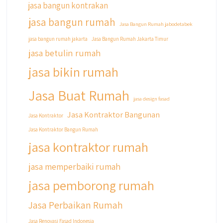
jasa bangun kontrakan
dan Renovasi rumah Di @qyusipersada
dengan sistem Cicilan ?? 🤗
jasa bangun rumah
Jasa Bangun Rumah jabodetabek
Untuk informasi lebih lanjut terkait program
jasa bangun rumah jakarta
Jasa Bangun Rumah Jakarta Timur
cicilan ini temen temen bisa langsung klik link
jasa betulin rumah
di bio yaa
jasa bikin rumah
#jasabangunrumahjakarta
#jasarenovasirumahjakarta
Jasa Buat Rumah
#kontraktorjakarta #kontraktorbangunan
jasa design fasad
#kontraktorbangunanrumah
Jasa Kontraktor Bangunan
Jasa Kontraktor
#kontraktorbangunanjakarta
Jasa Kontraktor Bangun Rumah
#kontraktorbekasi #kontraktorinteriorjakarta
#jasabangunrumahdepok
jasa kontraktor rumah
#jasarenovasirumahbekasi
#jasadesainrumahmurah
jasa memperbaiki rumah
#jasadesainrumahjakarta
jasa pemborong rumah
#kontraktorbangunanjabodetabek
#jasabangunrumahjabodetabek
Jasa Perbaikan Rumah
#qyusipersada
Jasa Renovasi Fasad Indonesia