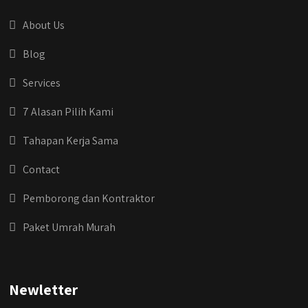
#jasabangunrumahjakarta
#jasarenovasirumahjakarta
About Us
#kontraktorjakarta #kontraktorbangunan
#kontraktorbangunanrumah
Blog
#kontraktorbangunanjakarta
#kontraktorbekasi #kontraktorinteriorjakarta
Services
#jasabangunrumahdepok
#jasarenovasirumahbekasi
7 Alasan Pilih Kami
#jasadesainrumahmurah
#jasadesainrumahjakarta
Tahapan Kerja Sama
#kontraktorbangunanjabodetabek
#jasabangunrumahjabodetabek
Contact
#qyusipersada
Pemborong dan Kontraktor
Paket Umrah Murah
Newletter