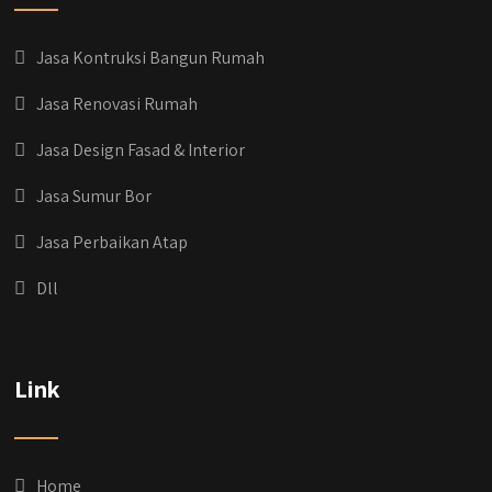
Jasa Kontruksi Bangun Rumah
Jasa Renovasi Rumah
Jasa Design Fasad & Interior
Jasa Sumur Bor
Jasa Perbaikan Atap
Dll
qyusipersada
@qyusipersada
3 years ago
Dih gak tau aja dia kalau di Qyusi Persada
Link
Ada Program Yang namanya PROCIS
(Program Cicilan Syariah)
.
Informasi selengkapnya, buru yuk klik link di
bio IG kitanya 🔥
Home