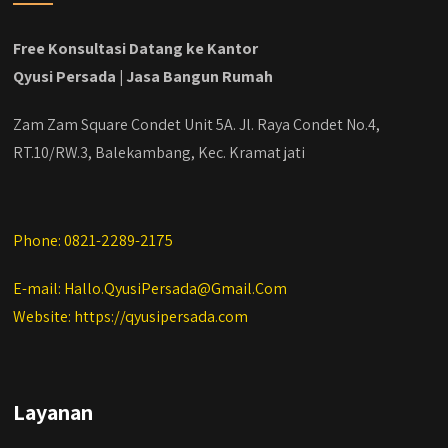
#jasadesainrumahmurah
#jasadesainrumahjakarta
Free Konsultasi Datang ke Kantor
#kontraktorbangunanjabodetabek
Qyusi Persada | Jasa Bangun Rumah
#jasabangunrumahjabodetabek
#qyusipersada
Zam Zam Square Condet Unit 5A. Jl. Raya Condet No.4,
RT.10/RW.3, Balekambang, Kec. Kramat jati
Phone: 0821-2289-2175
E-mail: Hallo.QyusiPersada@Gmail.Com
Website: https://qyusipersada.com
Layanan