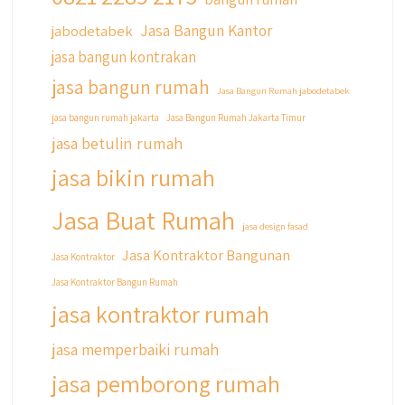
@qyusipersada
3 years ago
Jasa Bangun Kantor
jabodetabek
Siapa yang udah masuk List untuk Bangun
jasa bangun kontrakan
dan Renovasi rumah Di @qyusipersada
dengan sistem Cicilan ?? 🤗
jasa bangun rumah
Jasa Bangun Rumah jabodetabek
Untuk informasi lebih lanjut terkait program
jasa bangun rumah jakarta
Jasa Bangun Rumah Jakarta Timur
cicilan ini temen temen bisa langsung klik link
jasa betulin rumah
di bio yaa
jasa bikin rumah
#jasabangunrumahjakarta
#jasarenovasirumahjakarta
Jasa Buat Rumah
#kontraktorjakarta #kontraktorbangunan
jasa design fasad
#kontraktorbangunanrumah
Jasa Kontraktor Bangunan
Jasa Kontraktor
#kontraktorbangunanjakarta
Jasa Kontraktor Bangun Rumah
#kontraktorbekasi #kontraktorinteriorjakarta
#jasabangunrumahdepok
jasa kontraktor rumah
#jasarenovasirumahbekasi
#jasadesainrumahmurah
jasa memperbaiki rumah
#jasadesainrumahjakarta
jasa pemborong rumah
#kontraktorbangunanjabodetabek
#jasabangunrumahjabodetabek