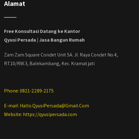
#kontraktorbekasi #kontraktorinteriorjakarta
Alamat
#jasabangunrumahdepok
#jasarenovasirumahbekasi
#jasadesainrumahmurah
#jasadesainrumahjakarta
Free Konsultasi Datang ke Kantor
#kontraktorbangunanjabodetabek
Qyusi Persada | Jasa Bangun Rumah
#jasabangunrumahjabodetabek
#qyusipersada
Zam Zam Square Condet Unit 5A. Jl. Raya Condet No.4,
RT.10/RW.3, Balekambang, Kec. Kramat jati
Phone: 0821-2289-2175
E-mail: Hallo.QyusiPersada@Gmail.Com
Website: https://qyusipersada.com