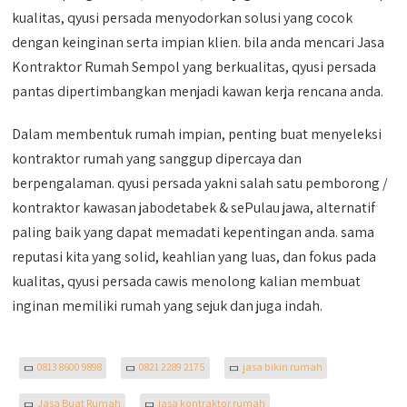
kualitas, qyusi persada menyodorkan solusi yang cocok
dengan keinginan serta impian klien. bila anda mencari Jasa
Kontraktor Rumah Sempol yang berkualitas, qyusi persada
pantas dipertimbangkan menjadi kawan kerja rencana anda.
Dalam membentuk rumah impian, penting buat menyeleksi
kontraktor rumah yang sanggup dipercaya dan
berpengalaman. qyusi persada yakni salah satu pemborong /
kontraktor kawasan jabodetabek & sePulau jawa, alternatif
paling baik yang dapat memadati kepentingan anda. sama
reputasi kita yang solid, keahlian yang luas, dan fokus pada
kualitas, qyusi persada cawis menolong kalian membuat
inginan memiliki rumah yang sejuk dan juga indah.
0813 8600 9898
0821 2289 2175
jasa bikin rumah
Jasa Buat Rumah
jasa kontraktor rumah