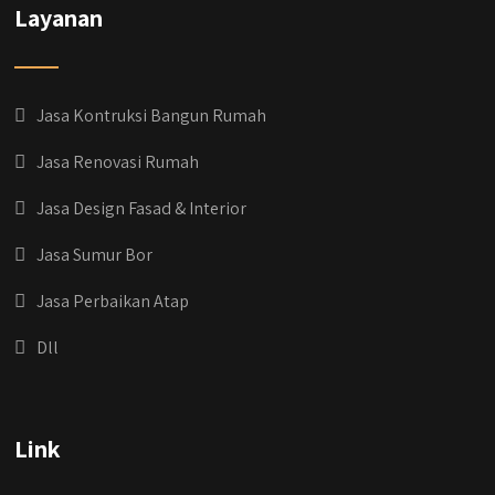
Layanan
Jasa Kontruksi Bangun Rumah
Jasa Renovasi Rumah
Jasa Design Fasad & Interior
Jasa Sumur Bor
Jasa Perbaikan Atap
Dll
qyusipersada
@qyusipersada
3 years ago
Dih gak tau aja dia kalau di Qyusi Persada
Link
Ada Program Yang namanya PROCIS
(Program Cicilan Syariah)
.