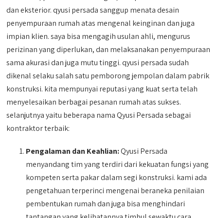
dan eksterior. qyusi persada sanggup menata desain
penyempuraan rumah atas mengenal keinginan dan juga
impian klien. saya bisa mengagih usulan ahli, mengurus
perizinan yang diperlukan, dan melaksanakan penyempuraan
sama akurasi dan juga mutu tinggi. qyusi persada sudah
dikenal selaku salah satu pemborong jempolan dalam pabrik
konstruksi. kita mempunyai reputasi yang kuat serta telah
menyelesaikan berbagai pesanan rumah atas sukses.
selanjutnya yaitu beberapa nama Qyusi Persada sebagai
kontraktor terbaik:
Pengalaman dan Keahlian:
Qyusi Persada
menyandang tim yang terdiri dari kekuatan fungsi yang
kompeten serta pakar dalam segi konstruksi. kami ada
pengetahuan terperinci mengenai beraneka penilaian
pembentukan rumah dan juga bisa menghindari
tantangan yang kelihatannya timbul sewaktu cara