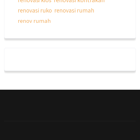
renovasi ruko
renovasi rumah
renov rumah
qyusipersada
@qyusipersada
3 years ago
Dalah satu hasil karya Qyusi persada,
merenovasi rumah biasa jadi rumah mewah
dengan budget 400an, kira kira gimana ya
hasilnya...
#jasabangunrumahjakarta
#jasarenovasirumahjakarta
#kontraktorjakarta #kontraktorbangunan
#kontraktorbangunanrumah
#kontraktorbangunanjakarta