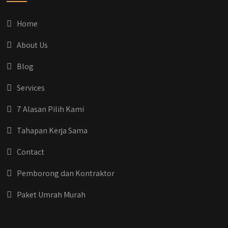
Informasi selengkapnya, buru yuk klik link di
bio IG kitanya 🔥
Home
#jasabangunrumahjakarta
#jasarenovasirumahjakarta
About Us
#kontraktorjakarta #kontraktorbangunan
#kontraktorbangunanrumah
Blog
#kontraktorbangunanjakarta
#kontraktorbekasi #kontraktorinteriorjakarta
Services
#jasabangunrumahdepok
#jasarenovasirumahbekasi
7 Alasan Pilih Kami
#jasadesainrumahmurah
#jasadesainrumahjakarta
Tahapan Kerja Sama
#kontraktorbangunanjabodetabek
#jasabangunrumahjabodetabek
Contact
#qyusipersada
Pemborong dan Kontraktor
Paket Umrah Murah