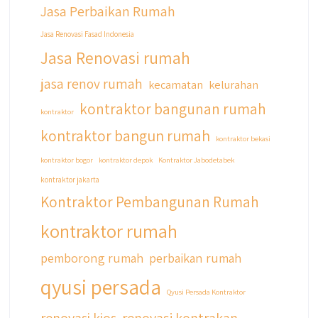
Jasa Perbaikan Rumah
#qyusipersada
Jasa Renovasi Fasad Indonesia
Jasa Renovasi rumah
jasa renov rumah
kecamatan
kelurahan
kontraktor bangunan rumah
kontraktor
kontraktor bangun rumah
kontraktor bekasi
kontraktor bogor
kontraktor depok
Kontraktor Jabodetabek
kontraktor jakarta
Kontraktor Pembangunan Rumah
kontraktor rumah
pemborong rumah
perbaikan rumah
qyusi persada
Qyusi Persada Kontraktor
renovasi kios
renovasi kontrakan