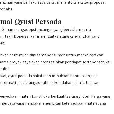
erizinan yang berlaku. saya bakal menentukan kalau proposal
erlaku.
rmal Qyusi Persada
ah Siman mengadopsi ancangan yang bersistem serta
gani. teknik operasi kami mengaitkan langkah-langkahyang
kut:
lankan pertemuan dini sama konsumen untuk membicarakan
 sama proyek. saya akan mengasihkan pendapat serta konstruksi
uksi.
awal, qyusi persada bakal menumbuhkan bentuk dan juga
ncermati aspek fungsionalitas, keindahan, dan ketepatan
nyediaan materi konstruksi berkualitas tinggi oleh harga yang
 terpercaya yang hendak menentukan ketersediaan materi yang