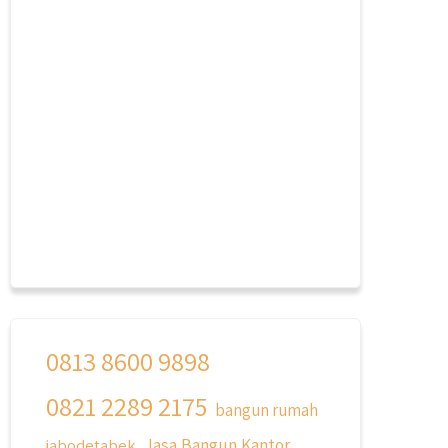
0813 8600 9898
0821 2289 2175
bangun rumah
Jasa Bangun Kantor
jabodetabek