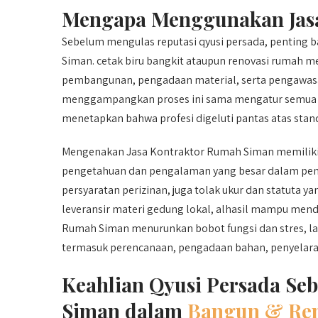
Mengapa Menggunakan Jasa
Sebelum mengulas reputasi qyusi persada, pentin
Siman. cetak biru bangkit ataupun renovasi rumah m
pembangunan, pengadaan material, serta pengawasa
menggampangkan proses ini sama mengatur semua t
menetapkan bahwa profesi digeluti pantas atas stand
Mengenakan Jasa Kontraktor Rumah Siman memiliki 
pengetahuan dan pengalaman yang besar dalam pem
persyaratan perizinan, juga tolak ukur dan statuta ya
leveransir materi gedung lokal, alhasil mampu mend
Rumah Siman menurunkan bobot fungsi dan stres, lan
termasuk perencanaan, pengadaan bahan, penyelarasa
Keahlian Qyusi Persada Se
Siman dalam
Bangun & Ren