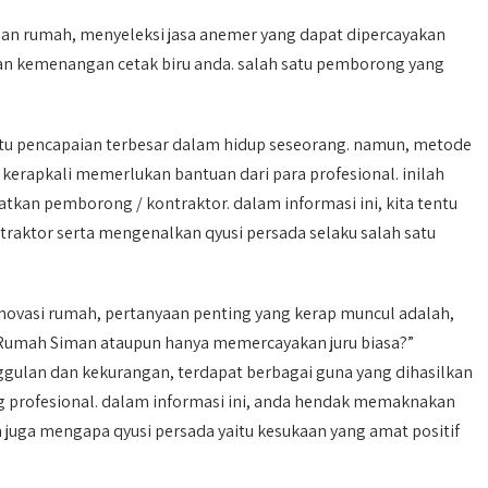
an rumah, menyeleksi jasa anemer yang dapat dipercayakan
an kemenangan cetak biru anda. salah satu pemborong yang
atu pencapaian terbesar dalam hidup seseorang. namun, metode
rapkali memerlukan bantuan dari para profesional. inilah
an pemborong / kontraktor. dalam informasi ini, kita tentu
aktor serta mengenalkan qyusi persada selaku salah satu
ovasi rumah, pertanyaan penting yang kerap muncul adalah,
Rumah Siman ataupun hanya memercayakan juru biasa?”
ggulan dan kekurangan, terdapat berbagai guna yang dihasilkan
profesional. dalam informasi ini, anda hendak memaknakan
juga mengapa qyusi persada yaitu kesukaan yang amat positif