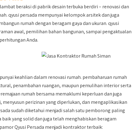
ambat beraksi di pabrik desain terbuka berdiri – renovasi dan
mah. qyusi persada mempunyai kelompok arsitek dan juga
mbangun rumah dengan beragam gaya dan ukuran. qyusi
raman awal, pemilihan bahan bangunan, sampai pengaktualan
 perhitungan Anda.
punyai keahlian dalam renovasi rumah. pembaharuan rumah
ktural, penambahan ruangan, maupun pemulihan interior serta
 peremajaan rumah bersama memaklumi keperluan dan juga
, menyusun perizinan yang diperlukan, dan mengaplikasikan
persada sudah diketahui menjadi salah satu pemborong paling
a baik yang solid dan juga telah menghabiskan beragam
 pamor Qyusi Persada menjadi kontraktor terbaik: