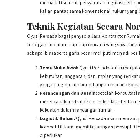
memadati seluruh persyaratan regulasi serta p
kalian pantas sama konvensional hukum yang b
Teknik Kegiatan Secara No
Qyusi Persada bagai penyedia Jasa Kontraktor Rum
terorganisir dalam tiap-tiap rencana yang saya tan
sebagai biasa serta garis besar meliputi menjadi beri
Temu Muka Awal:
Qyusi Persada tentu menja
kebutuhan, anggaran, dan impian yang terikat
yang menghunjam berhubungan rencana konstr
Perancangan dan Desain:
setelah konsultasi 
merencanakan strata konstruksi. kita tentu me
kekuatan dalam rancangan rumah.
Logistik Bahan:
Qyusi Persada akan merawat pe
kompetitif. kami memiliki jaringan penyuplai
diperlukan