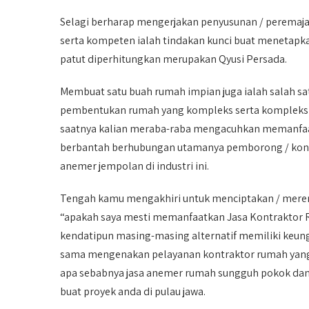
Selagi berharap mengerjakan penyusunan / peremaja
serta kompeten ialah tindakan kunci buat menetapk
patut diperhitungkan merupakan Qyusi Persada.
Membuat satu buah rumah impian juga ialah salah s
pembentukan rumah yang kompleks serta kompleks ke
saatnya kalian meraba-raba mengacuhkan memanfaatk
berbantah berhubungan utamanya pemborong / kontr
anemer jempolan di industri ini.
Tengah kamu mengakhiri untuk menciptakan / meren
“apakah saya mesti memanfaatkan Jasa Kontraktor 
kendatipun masing-masing alternatif memiliki keun
sama mengenakan pelayanan kontraktor rumah yang 
apa sebabnya jasa anemer rumah sungguh pokok dan 
buat proyek anda di pulau jawa.