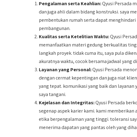
Pengalaman serta Keahlian:
Qyusi Persada me
dan juga ahli dalam bidang konstruksi. say
pembentukan rumah serta dapat menghindari 
pembangunan.
Kualitas serta Ketelitian Waktu:
Qyusi Persad
memanfaatkan materi gedung berkualitas tingg
langkah proyek. tidak cuma itu, saya pula dik
akuratnya waktu, cocok bersama jadwal yang di
Layanan yang Personal:
Qyusi Persada menomo
dengan cermat kepentingan dan juga niat klie
yang tepat. komunikasi yang baik dan layanan 
saya tangani.
Kejelasan dan Integritas:
Qyusi Persada berk
segenap aspek karier kami. kami memberikan an
etika berpengalaman yang tinggi. toleransi s
menerima dapatan yang pantas oleh yang diha