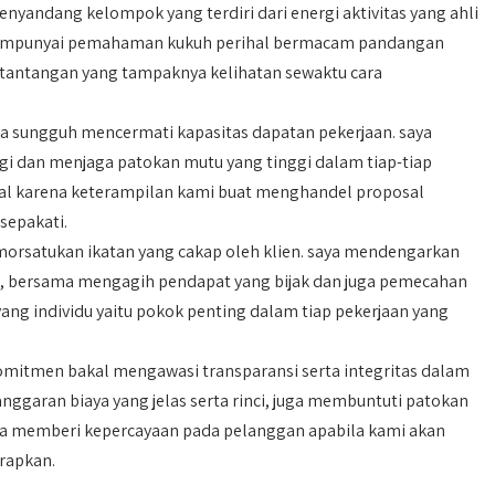
nyandang kelompok yang terdiri dari energi aktivitas yang ahli
a mempunyai pemahaman kukuh perihal bermacam pandangan
tantangan yang tampaknya kelihatan sewaktu cara
a sungguh mencermati kapasitas dapatan pekerjaan. saya
i dan menjaga patokan mutu yang tinggi dalam tiap-tiap
enal karena keterampilan kami buat menghandel proposal
sepakati.
rsatukan ikatan yang cakap oleh klien. saya mendengarkan
n, bersama mengagih pendapat yang bijak dan juga pemecahan
yang individu yaitu pokok penting dalam tiap pekerjaan yang
omitmen bakal mengawasi transparansi serta integritas dalam
ggaran biaya yang jelas serta rinci, juga membuntuti patokan
aya memberi kepercayaan pada pelanggan apabila kami akan
rapkan.