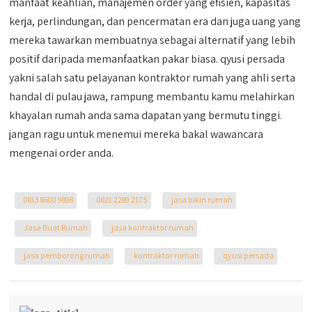
manfaat keahlian, manajemen order yang efisien, kapasitas
kerja, perlindungan, dan pencermatan era dan juga uang yang
mereka tawarkan membuatnya sebagai alternatif yang lebih
positif daripada memanfaatkan pakar biasa. qyusi persada
yakni salah satu pelayanan kontraktor rumah yang ahli serta
handal di pulau jawa, rampung membantu kamu melahirkan
khayalan rumah anda sama dapatan yang bermutu tinggi.
jangan ragu untuk menemui mereka bakal wawancara
mengenai order anda.
0813 8600 9898
0821 2289 2175
jasa bikin rumah
Jasa Buat Rumah
jasa kontraktor rumah
jasa pemborong rumah
kontraktor rumah
qyusi persada