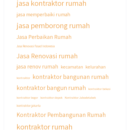
jasa kontraktor rumah
#jasarenovasirumahbekasi
#jasadesainrumahmurah
jasa memperbaiki rumah
#jasadesainrumahjakarta
jasa pemborong rumah
#kontraktorbangunanjabodetabek
#jasabangunrumahjabodetabek
Jasa Perbaikan Rumah
#qyusipersada
Jasa Renovasi Fasad Indonesia
Jasa Renovasi rumah
jasa renov rumah
kecamatan
kelurahan
kontraktor bangunan rumah
kontraktor
kontraktor bangun rumah
kontraktor bekasi
kontraktor bogor
kontraktor depok
Kontraktor Jabodetabek
kontraktor jakarta
Kontraktor Pembangunan Rumah
kontraktor rumah