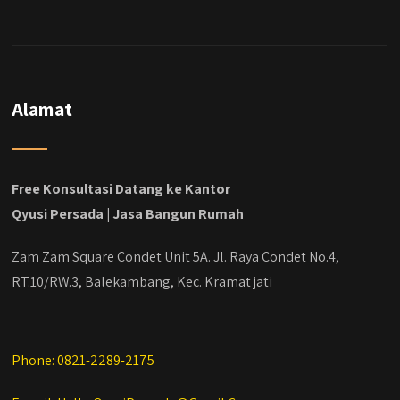
#jasabangunrumahjakarta
#jasarenovasirumahjakarta
#kontraktorjakarta #kontraktorbangunan
#kontraktorbangunanrumah
#kontraktorbangunanjakarta
#kontraktorbekasi #kontraktorinteriorjakarta
Alamat
#jasabangunrumahdepok
#jasarenovasirumahbekasi
#jasadesainrumahmurah
#jasadesainrumahjakarta
Free Konsultasi Datang ke Kantor
#kontraktorbangunanjabodetabek
Qyusi Persada | Jasa Bangun Rumah
#jasabangunrumahjabodetabek
#qyusipersada
Zam Zam Square Condet Unit 5A. Jl. Raya Condet No.4,
RT.10/RW.3, Balekambang, Kec. Kramat jati
Phone: 0821-2289-2175