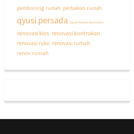
pemborong rumah
perbaikan rumah
qyusi persada
Qyusi Persada Kontraktor
renovasi kios
renovasi kontrakan
renovasi ruko
renovasi rumah
renov rumah
qyusipersada
@qyusipersada
3 years ago
Dalah satu hasil karya Qyusi persada,
merenovasi rumah biasa jadi rumah mewah
dengan budget 400an, kira kira gimana ya
hasilnya...