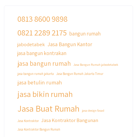
0813 8600 9898
0821 2289 2175
qyusipersada
bangun rumah
@qyusipersada
3 years ago
Jasa Bangun Kantor
jabodetabek
Siapa yang udah masuk List untuk Bangun
jasa bangun kontrakan
dan Renovasi rumah Di @qyusipersada
dengan sistem Cicilan ?? 🤗
jasa bangun rumah
Jasa Bangun Rumah jabodetabek
Untuk informasi lebih lanjut terkait program
jasa bangun rumah jakarta
Jasa Bangun Rumah Jakarta Timur
cicilan ini temen temen bisa langsung klik link
jasa betulin rumah
di bio yaa
jasa bikin rumah
#jasabangunrumahjakarta
#jasarenovasirumahjakarta
Jasa Buat Rumah
#kontraktorjakarta #kontraktorbangunan
jasa design fasad
#kontraktorbangunanrumah
Jasa Kontraktor Bangunan
Jasa Kontraktor
#kontraktorbangunanjakarta
Jasa Kontraktor Bangun Rumah
#kontraktorbekasi #kontraktorinteriorjakarta
#jasabangunrumahdepok