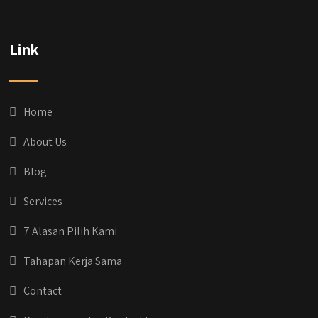
@qyusipersada
3 years ago
Dih gak tau aja dia kalau di Qyusi Persada
Link
Ada Program Yang namanya PROCIS
(Program Cicilan Syariah)
.
Informasi selengkapnya, buru yuk klik link di
bio IG kitanya 🔥
Home
#jasabangunrumahjakarta
#jasarenovasirumahjakarta
About Us
#kontraktorjakarta #kontraktorbangunan
#kontraktorbangunanrumah
Blog
#kontraktorbangunanjakarta
#kontraktorbekasi #kontraktorinteriorjakarta
Services
#jasabangunrumahdepok
#jasarenovasirumahbekasi
7 Alasan Pilih Kami
#jasadesainrumahmurah
#jasadesainrumahjakarta
Tahapan Kerja Sama
#kontraktorbangunanjabodetabek
#jasabangunrumahjabodetabek
Contact
#qyusipersada