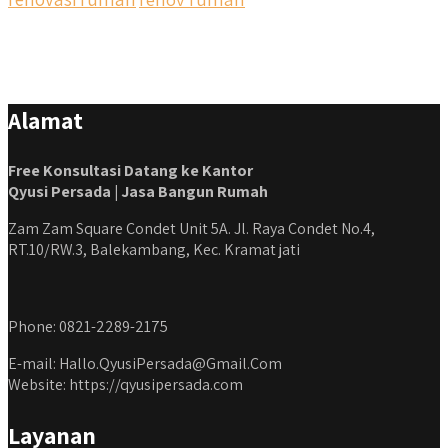
Alamat
Free Konsultasi Datang ke Kantor
Qyusi Persada | Jasa Bangun Rumah
Zam Zam Square Condet Unit 5A. Jl. Raya Condet No.4,
RT.10/RW.3, Balekambang, Kec. Kramat jati
Phone: 0821-2289-2175
E-mail: Hallo.QyusiPersada@Gmail.Com
Website: https://qyusipersada.com
Layanan