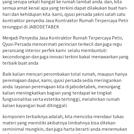
yang serupa sekali hangat ke rumah lambat anda. dan, kita
semua amat kenal apa yang terkini dapat dilakukan buat hari-
hari dan kehidupan kita. kami, qyusi persada yakni salah satu
kontraktor penyedia Jasa Kontraktor Rumah Terpercaya Petir
terunggul di JABODETABEK
Menjadi Penyedia Jasa Kontraktor Rumah Terpercaya Petir,
Qyusi Persada mencermati perincian terkecil dan juga regu
perancang interior perfek kami selalu membuntuti
kecondongan dan juga inovasi terkini bakal menawarkan yang
terbaik buat anda
Baik kalian mencari perombakan total rumah, maupun hanya
peremajaan dapur, kami, qyusi persada sedia meringankan
anda. layanan peremajaan kita di jabodetabek, menunjang
kalian meningkatkan bagian yang terdapat ke tingkat
fungsionalitas serta estetika tertinggi, melahirkan rumah
kalian kayangan buat ditinggali.
komponen terbaiknya adalah, kita mencoba mendaur tukas
materi yang memiliki akibatnya limbahnya bisa ditekan
seminimal mungkin, dan juga harta berarti anda menemukan