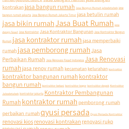
jasa bangun rumah
kontrakan
Jasa Bangun Rumah jabodetabek
jasa
jasa betulin rumah
bangun rumah jakarta
Jasa Bangun Rumah Jakarta Timur
Jasa Buat Rumah
jasa bikin rumah
jasa
Jasa Kontraktor Bangunan
design fasad
Jasa Kontraktor
Jasa Kontraktor Bangun
jasa kontraktor rumah
jasa memperbaiki
Rumah
jasa pemborong rumah
Jasa
rumah
Jasa Renovasi
Perbaikan Rumah
Jasa Renovasi Fasad Indonesia
rumah
jasa renov rumah
kecamatan
kelurahan
kontraktor
kontraktor bangunan rumah
kontraktor
bangun rumah
kontraktor bekasi
kontraktor bogor
kontraktor depok
Kontraktor
Kontraktor Pembangunan
Jabodetabek
kontraktor jakarta
kontraktor rumah
Rumah
pemborong rumah
qyusi persada
perbaikan rumah
Qyusi Persada Kontraktor
renovasi kios
renovasi kontrakan
renovasi ruko
renovasi rumah
renov rumah