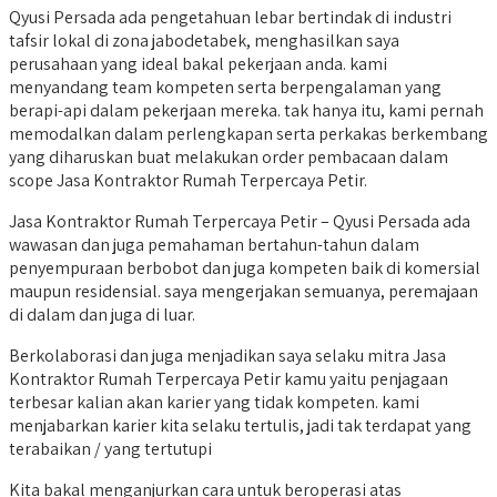
Qyusi Persada ada pengetahuan lebar bertindak di industri
tafsir lokal di zona jabodetabek, menghasilkan saya
perusahaan yang ideal bakal pekerjaan anda. kami
menyandang team kompeten serta berpengalaman yang
berapi-api dalam pekerjaan mereka. tak hanya itu, kami pernah
memodalkan dalam perlengkapan serta perkakas berkembang
yang diharuskan buat melakukan order pembacaan dalam
scope Jasa Kontraktor Rumah Terpercaya Petir.
Jasa Kontraktor Rumah Terpercaya Petir – Qyusi Persada ada
wawasan dan juga pemahaman bertahun-tahun dalam
penyempuraan berbobot dan juga kompeten baik di komersial
maupun residensial. saya mengerjakan semuanya, peremajaan
di dalam dan juga di luar.
Berkolaborasi dan juga menjadikan saya selaku mitra Jasa
Kontraktor Rumah Terpercaya Petir kamu yaitu penjagaan
terbesar kalian akan karier yang tidak kompeten. kami
menjabarkan karier kita selaku tertulis, jadi tak terdapat yang
terabaikan / yang tertutupi
Kita bakal menganjurkan cara untuk beroperasi atas