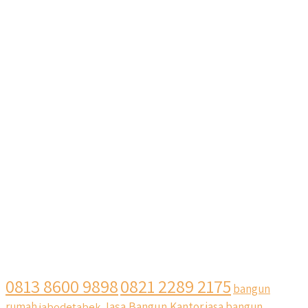
0813 8600 9898
0821 2289 2175
bangun
Jasa Bangun Kantor
rumah
jabodetabek
jasa bangun