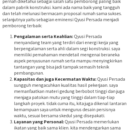
pernah diketahui sebagai salah satu pemborong paling baik
dalam pabrik konstruksi. kami ada nama baik yang tangguh
dan telah melunasi bermacam proposal rumah sama sukses.
selanjutnya yaitu sebagian eminensi Qyusi Persada menjadi
pemborong terbaik:
Pengalaman serta Keahlian:
Qyusi Persada
menyandang team yang terdiri dari energi kerja yang
berpengalaman serta ahli dalam segi konstruksi. saya
memiliki pemahaman mendetail mengenai beraneka
aspek penyusunan rumah serta mampu menyingkirkan
tantangan yang bisa jadi tampak semasih teknik
pembangunan.
Kapasitas dan juga Kecermatan Waktu:
Qyusi Persada
sungguh mengacuhkan kualitas hasil pekerjaan. saya
memanfaatkan materi gedung berbobot tinggi dan juga
menjaga patokan mutu yang tinggi dalam tiap-tiap
langkah proyek. tidak cuma itu, kita juga dikenal lantaran
kemampuan saya untuk mengurus desain persisnya
waktu, sesuai bersama skedul yang disepakati.
Layanan yang Personal:
Qyusi Persada memerlukan
ikatan yang baik sama klien. kita mendengarkan sama