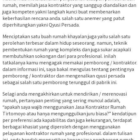
rumah, memilah jasa kontraktor yang sanggup diandalkan dan
juga kompeten yakni langkah kunci buat membenarkan
keberhasilan rencana anda. salah satu anemer yang patut
diperhitungkan yakni Qyusi Persada.
Menciptakan satu buah rumah khayalan juga yaitu salah satu
perolehan terbesar dalam hidup seseorang. namun, teknik
pembentukan rumah yang kompleks dan juga sukar acapkali
membutuhkan sokongan dari para profesional. inilah
tatkalanya kamu mengagak memakai pemborong / kontraktor.
dalam informasi ini, saya bakal mengulas tentang pentingnya
pemborong / kontraktor dan mengenalkan qyusi persada
sebagai salah satu pemborong terunggul di pabrik ini.
Selagi anda mengakhirkan untuk mendirikan / merenovasi
rumah, pertanyaan penting yang sering muncul adalah,
“apakah saya wajib menggunakan Jasa Kontraktor Rumah
Tirtomoyo atau hanya mengunggulkan juru biasa?” kendatipun
per preferensi ada kapabilitas dan juga kekurangan, terdapat
berbagai khasiat yang diperoleh dengan menggunakan
pelayanan kontraktor rumah yang profesional. dalam tulisan
ini, anda hendak mengartikan kenapa jasa pemborong rumah