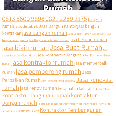
0813 8600 9898
0821 2289 2175
bangun
Jasa Bangun Kantor
rumah
jabodetabek
jasa bangun
jasa bangun rumah
kontrakan
Jasa Bangun Rumah jabodetabek
jasa
jasa betulin rumah
bangun rumah jakarta
Jasa Bangun Rumah Jakarta Timur
Jasa Buat Rumah
jasa bikin rumah
jasa
Jasa Kontraktor Bangunan
design fasad
Jasa Kontraktor
Jasa Kontraktor Bangun
jasa kontraktor rumah
jasa memperbaiki
Rumah
jasa pemborong rumah
Jasa
rumah
Jasa Renovasi
Perbaikan Rumah
Jasa Renovasi Fasad Indonesia
rumah
jasa renov rumah
kecamatan
kelurahan
kontraktor
qyusipersada
kontraktor bangunan rumah
kontraktor
@qyusipersada
3 years ago
bangun rumah
Siapa yang udah masuk List untuk Bangun dan Renovasi
kontraktor bekasi
kontraktor bogor
kontraktor depok
Kontraktor
rumah Di @qyusipersada dengan sistem Cicilan ?? 🤗
Kontraktor Pembangunan
Jabodetabek
kontraktor jakarta