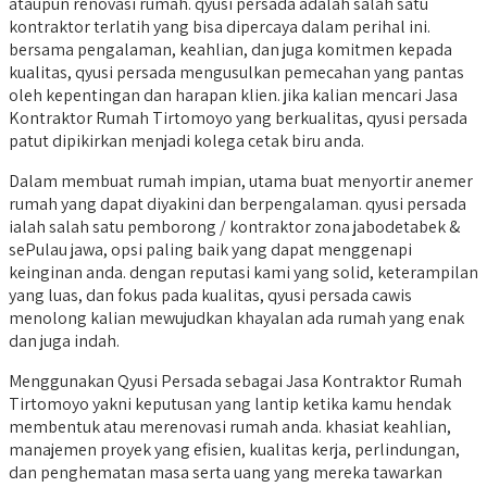
ataupun renovasi rumah. qyusi persada adalah salah satu
kontraktor terlatih yang bisa dipercaya dalam perihal ini.
bersama pengalaman, keahlian, dan juga komitmen kepada
kualitas, qyusi persada mengusulkan pemecahan yang pantas
oleh kepentingan dan harapan klien. jika kalian mencari Jasa
Kontraktor Rumah Tirtomoyo yang berkualitas, qyusi persada
patut dipikirkan menjadi kolega cetak biru anda.
Dalam membuat rumah impian, utama buat menyortir anemer
rumah yang dapat diyakini dan berpengalaman. qyusi persada
ialah salah satu pemborong / kontraktor zona jabodetabek &
sePulau jawa, opsi paling baik yang dapat menggenapi
keinginan anda. dengan reputasi kami yang solid, keterampilan
yang luas, dan fokus pada kualitas, qyusi persada cawis
menolong kalian mewujudkan khayalan ada rumah yang enak
dan juga indah.
Menggunakan Qyusi Persada sebagai Jasa Kontraktor Rumah
Tirtomoyo yakni keputusan yang lantip ketika kamu hendak
membentuk atau merenovasi rumah anda. khasiat keahlian,
manajemen proyek yang efisien, kualitas kerja, perlindungan,
dan penghematan masa serta uang yang mereka tawarkan