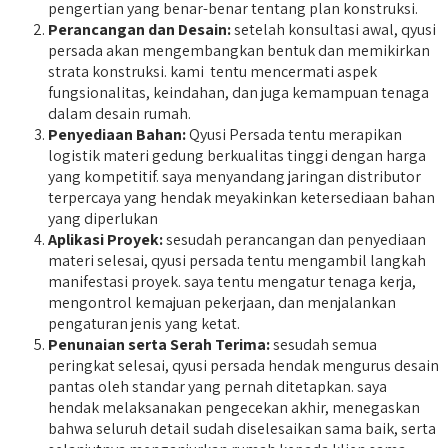
pengertian yang benar-benar tentang plan konstruksi.
Perancangan dan Desain:
setelah konsultasi awal, qyusi
persada akan mengembangkan bentuk dan memikirkan
strata konstruksi. kami tentu mencermati aspek
fungsionalitas, keindahan, dan juga kemampuan tenaga
dalam desain rumah.
Penyediaan Bahan:
Qyusi Persada tentu merapikan
logistik materi gedung berkualitas tinggi dengan harga
yang kompetitif. saya menyandang jaringan distributor
terpercaya yang hendak meyakinkan ketersediaan bahan
yang diperlukan
Aplikasi Proyek:
sesudah perancangan dan penyediaan
materi selesai, qyusi persada tentu mengambil langkah
manifestasi proyek. saya tentu mengatur tenaga kerja,
mengontrol kemajuan pekerjaan, dan menjalankan
pengaturan jenis yang ketat.
Penunaian serta Serah Terima:
sesudah semua
peringkat selesai, qyusi persada hendak mengurus desain
pantas oleh standar yang pernah ditetapkan. saya
hendak melaksanakan pengecekan akhir, menegaskan
bahwa seluruh detail sudah diselesaikan sama baik, serta