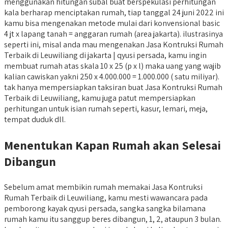
menggunakan hitungan subal buat berspekulasi perhitungan
kala berharap menciptakan rumah, tiap tanggal 24 juni 2022 ini
kamu bisa mengenakan metode mulai dari konvensional basic
4 jt x lapang tanah = anggaran rumah (area jakarta). ilustrasinya
seperti ini, misal anda mau mengenakan Jasa Kontruksi Rumah
Terbaik di Leuwiliang di jakarta | qyusi persada, kamu ingin
membuat rumah atas skala 10 x 25 (p x l) maka uang yang wajib
kalian cawiskan yakni 250 x 4.000.000 = 1.000.000 ( satu miliyar).
tak hanya mempersiapkan taksiran buat Jasa Kontruksi Rumah
Terbaik di Leuwiliang, kamu juga patut mempersiapkan
perhitungan untuk isian rumah seperti, kasur, lemari, meja,
tempat duduk dll.
Menentukan Kapan Rumah akan Selesai
Dibangun
Sebelum amat membikin rumah memakai Jasa Kontruksi
Rumah Terbaik di Leuwiliang, kamu mesti wawancara pada
pemborong kayak qyusi persada, sangka sangka bilamana
rumah kamu itu sanggup beres dibangun, 1, 2, ataupun 3 bulan.