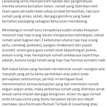
Leuwiliang serta memperoleh faedah dari pengetahuan
mereka selama bertahun-tahun. rumah yang didirikan oleh
team qyusi persada tidak cukup produk berkualitas, tapi pun
rumah yang aman, sehat, dan juga gembira yang bakal
bertahan sepanjang sebagian keturunan mendatang.
Membangun rumah baru tampaknya sudah selaku khayalan
menurut tiap-tiap orang dalam menjalankan kehidupan, sebab
rumah ialah bagian dari 3 kebutuhan utama tiap-tiap orang
yaitu, sandang (pakaian), pangan (makanan) dan papan
(rumah). selain gara-gara rumah ialah kepentingan pokok,
alasan orang mau mempunyai rumah selekasnya sepertinya
adalah, karena harga tanah yang tiap-tiap harinya semakin naik
Nah bakal kalian yang hendak membentuk rumah mungkin ada
masalah yang perlu kamu perhatikan atau patut anda
persiapkan sebelumnya, perihal ini bertujuan buat
meminimalisir semua keluputan yang kali membikin rumah
angan-angan anda, maka akibatnya rumah yang didirikan amat
sesuai sama impian dan juga keinginan. selain itu agar rumah
anda serupa sama yang kamu harapkan kalian pun dapat
memakai Jasa Kontruksi Rumah Terbaik di Leuwiliang atau