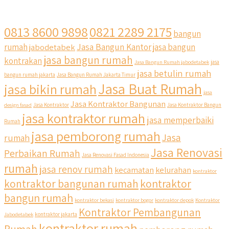
0813 8600 9898
0821 2289 2175
bangun
Jasa Bangun Kantor
rumah
jabodetabek
jasa bangun
jasa bangun rumah
kontrakan
Jasa Bangun Rumah jabodetabek
jasa
jasa betulin rumah
bangun rumah jakarta
Jasa Bangun Rumah Jakarta Timur
Jasa Buat Rumah
jasa bikin rumah
jasa
Jasa Kontraktor Bangunan
design fasad
Jasa Kontraktor
Jasa Kontraktor Bangun
jasa kontraktor rumah
jasa memperbaiki
Rumah
jasa pemborong rumah
Jasa
rumah
Jasa Renovasi
Perbaikan Rumah
Jasa Renovasi Fasad Indonesia
rumah
jasa renov rumah
kecamatan
kelurahan
kontraktor
kontraktor bangunan rumah
kontraktor
bangun rumah
kontraktor bekasi
kontraktor bogor
kontraktor depok
Kontraktor
Kontraktor Pembangunan
Jabodetabek
kontraktor jakarta
kontraktor rumah
Rumah