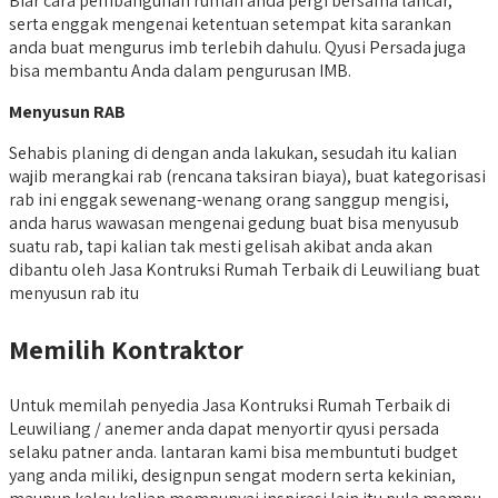
Biar cara pembangunan rumah anda pergi bersama lancar,
serta enggak mengenai ketentuan setempat kita sarankan
anda buat mengurus imb terlebih dahulu. Qyusi Persada juga
bisa membantu Anda dalam pengurusan IMB.
Menyusun RAB
Sehabis planing di dengan anda lakukan, sesudah itu kalian
wajib merangkai rab (rencana taksiran biaya), buat kategorisasi
rab ini enggak sewenang-wenang orang sanggup mengisi,
anda harus wawasan mengenai gedung buat bisa menyusub
suatu rab, tapi kalian tak mesti gelisah akibat anda akan
dibantu oleh Jasa Kontruksi Rumah Terbaik di Leuwiliang buat
menyusun rab itu
Memilih Kontraktor
Untuk memilah penyedia Jasa Kontruksi Rumah Terbaik di
Leuwiliang / anemer anda dapat menyortir qyusi persada
selaku patner anda. lantaran kami bisa membuntuti budget
yang anda miliki, designpun sengat modern serta kekinian,