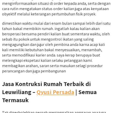
menginformasaikan situasi di order kepada anda, serta dengan
cara rutin mengatakan status order kalian juga atas kenyataan
obyektif melalui keterangan pertumbuhan fisik proyek.
dimestikan waktu mulai dari enam bulan sampai lebih dari satu
tahun bakal membikin rumah. ingatlah kalau kalian akan
beroperasi bersama pendiri kalian buat sementara waktu, oleh
sebab itu pokok untuk mengontrol ikatan yang saling
mengagungkan dan jujur oleh pembina anda karna acap kali
kali memiliki kebutuhan bakal menyesuaikan, menambah,
serta memodifikasi karier anda. saya kerap berupaya buat
melengkapi ekspetasi kalian selaku pelanggan kami.
membagikan arahan, saran serta masukan selagi prosedur
perancangan dan juga pembangunan
Jasa Kontruksi Rumah Terbaik di
Leuwiliang –
Qyusi Persada
| Semua
Termasuk
Tak diperbolehkan pernah meninggalkan anggaran apa juga