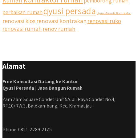
pemborong rumah
qyusi persada
perbaikan rumah
Qyusi Persada Kontraktor
renovasi kios
renovasi kontrakan
renovasi ruko
renovasi rumah
renov rumah
Alamat
Free Konsultasi Datang ke Kantor
Qyusi Persada | Jasa Bangun Rumah
Zam Zam Square Condet Unit 5A. Jl. Raya Condet No.4,
RT.10/RW.3, Balekambang, Kec. Kramat jati
Phone: 0821-2289-2175