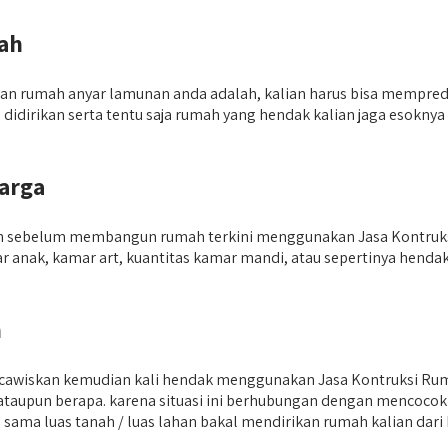
ah
an rumah anyar lamunan anda adalah, kalian harus bisa mempred
l didirikan serta tentu saja rumah yang hendak kalian jaga esokn
arga
kan sebelum membangun rumah terkini menggunakan Jasa Kontruks
r anak, kamar art, kuantitas kamar mandi, atau sepertinya he
n
a cawiskan kemudian kali hendak menggunakan Jasa Kontruksi Ru
? ataupun berapa. karena situasi ini berhubungan dengan mencoc
sama luas tanah / luas lahan bakal mendirikan rumah kalian dari 