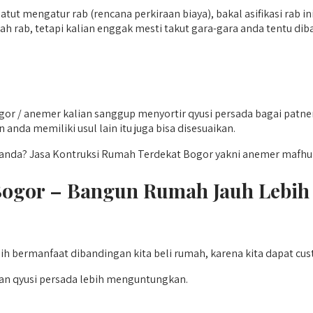
atut mengatur rab (rencana perkiraan biaya), bakal asifikasi rab 
ab, tetapi kalian enggak mesti takut gara-gara anda tentu dib
r / anemer kalian sanggup menyortir qyusi persada bagai patne
anda memiliki usul lain itu juga bisa disesuaikan.
nda? Jasa Kontruksi Rumah Terdekat Bogor yakni anemer mafhum
Bogor – Bangun Rumah Jauh Lebi
ih bermanfaat dibandingan kita beli rumah, karena kita dapat cu
an qyusi persada lebih menguntungkan.