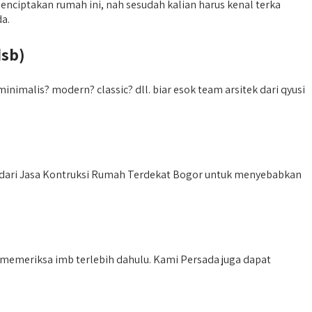
nciptakan rumah ini, nah sesudah kalian harus kenal terka
a.
dsb)
imalis? modern? classic? dll. biar esok team arsitek dari qyusi
 dari Jasa Kontruksi Rumah Terdekat Bogor untuk menyebabkan
l memeriksa imb terlebih dahulu. Kami Persada juga dapat