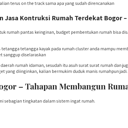
lian terus on the track sama apa yang sudah direncanakan
asa Kontruksi Rumah Terdekat Bogor – Q
uk rumah pantas keinginan, budget pembentukan rumah bisa disa
tas tetangga tetangga kayak pada rumah cluster anda mampu me
et sanggup diselaraskan
daerah rumah idaman, sesudah itu asuh surat surat rumah dan jug
et yang diinginkan, kalian bermukim duduk manis rumahpun jadi.
 Bogor – Tahapan Membangun Rum
 sebagian tingkatan dalam sistem ingat rumah.