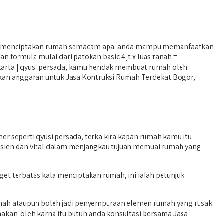
ak menciptakan rumah semacam apa. anda mampu memanfaatkan
formula mulai dari patokan basic 4 jt x luas tanah =
akarta | qyusi persada, kamu hendak membuat rumah oleh
iapkan anggaran untuk Jasa Kontruksi Rumah Terdekat Bogor,
 seperti qyusi persada, terka kira kapan rumah kamu itu
fisien dan vital dalam menjangkau tujuan memuai rumah yang
t terbatas kala menciptakan rumah, ini ialah petunjuk
umah ataupun boleh jadi penyempuraan elemen rumah yang rusak.
kan. oleh karna itu butuh anda konsultasi bersama Jasa