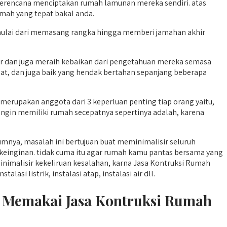
 berencana menciptakan rumah lamunan mereka sendiri. atas
mah yang tepat bakal anda.
mulai dari memasang rangka hingga memberi jamahan akhir
 dan juga meraih kebaikan dari pengetahuan mereka semasa
hat, dan juga baik yang hendak bertahan sepanjang beberapa
erupakan anggota dari 3 keperluan penting tiap orang yaitu,
ingin memiliki rumah secepatnya sepertinya adalah, karena
umnya, masalah ini bertujuan buat meminimalisir seluruh
keinginan. tidak cuma itu agar rumah kamu pantas bersama yang
imalisir kekeliruan kesalahan, karna Jasa Kontruksi Rumah
si listrik, instalasi atap, instalasi air dll.
h Memakai Jasa Kontruksi Rumah