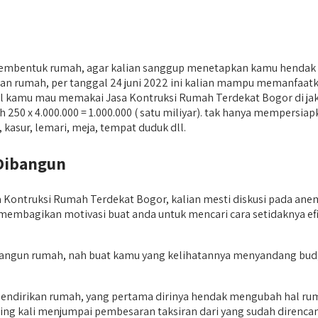
membentuk rumah, agar kalian sanggup menetapkan kamu hend
n rumah, per tanggal 24 juni 2022 ini kalian mampu memanfaatkan 
isal kamu mau memakai Jasa Kontruksi Rumah Terdekat Bogor di j
ah 250 x 4.000.000 = 1.000.000 ( satu miliyar). tak hanya mempers
kasur, lemari, meja, tempat duduk dll.
Dibangun
truksi Rumah Terdekat Bogor, kalian mesti diskusi pada anemer
a membagikan motivasi buat anda untuk mencari cara setidaknya e
bangun rumah, nah buat kamu yang kelihatannya menyandang budge
 mendirikan rumah, yang pertama dirinya hendak mengubah hal r
ng kali menjumpai pembesaran taksiran dari yang sudah direncana