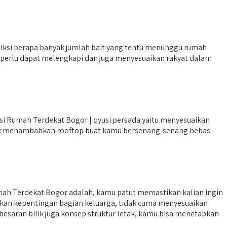
iksi berapa banyak jumlah bait yang tentu menunggu rumah
ya perlu dapat melengkapi dan juga menyesuaikan rakyat dalam
i Rumah Terdekat Bogor | qyusi persada yaitu menyesuaikan
ndak menambahkan rooftop buat kamu bersenang-senang bebas
mah Terdekat Bogor adalah, kamu patut memastikan kalian ingin
okkan kepentingan bagian keluarga, tidak cuma menyesuaikan
besaran bilik juga konsep struktur letak, kamu bisa menetapkan