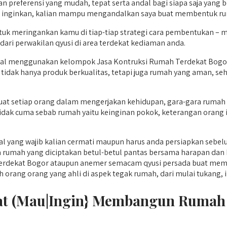
 preferensi yang mudah, tepat serta andal bagi siapa saja yang
da inginkan, kalian mampu mengandalkan saya buat membentuk ru
uk meringankan kamu di tiap-tiap strategi cara pembentukan – 
dari perwakilan qyusi di area terdekat kediaman anda.
al menggunakan kelompok Jasa Kontruksi Rumah Terdekat Bogor
tidak hanya produk berkualitas, tetapi juga rumah yang aman, se
at setiap orang dalam mengerjakan kehidupan, gara-gara rumah m
idak cuma sebab rumah yaitu keinginan pokok, keterangan orang 
al yang wajib kalian cermati maupun harus anda persiapkan sebel
 rumah yang diciptakan betul-betul pantas bersama harapan dan 
rdekat Bogor ataupun anemer semacam qyusi persada buat memin
ang orang yang ahli di aspek tegak rumah, dari mulai tukang, instala
Saat (Mau|Ingin} Membangun Ruma