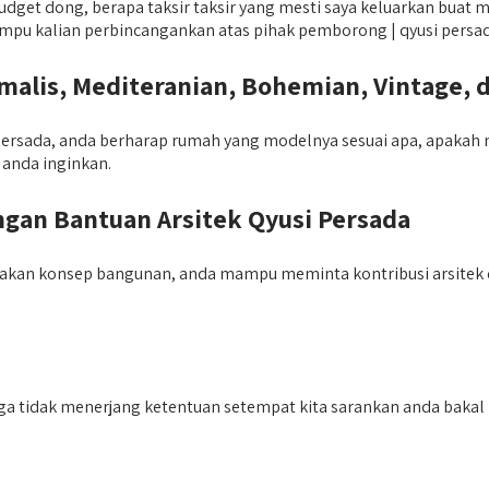
et dong, berapa taksir taksir yang mesti saya keluarkan buat me
mampu kalian perbincangankan atas pihak pemborong | qyusi persad
lis, Mediteranian, Bohemian, Vintage, 
rsada, anda berharap rumah yang modelnya sesuai apa, apakah min
anda inginkan.
an Bantuan Arsitek Qyusi Persada
ptakan konsep bangunan, anda mampu meminta kontribusi arsitek
juga tidak menerjang ketentuan setempat kita sarankan anda baka