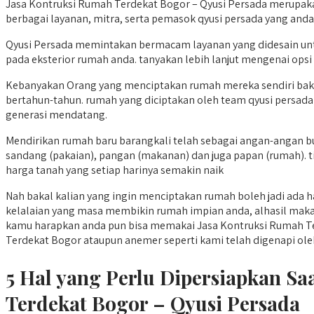
Jasa Kontruksi Rumah Terdekat Bogor – Qyusi Persada merupakan
berbagai layanan, mitra, serta pemasok qyusi persada yang an
Qyusi Persada memintakan bermacam layanan yang didesain unt
pada eksterior rumah anda. tanyakan lebih lanjut mengenai opsi 
Kebanyakan Orang yang menciptakan rumah mereka sendiri bak
bertahun-tahun. rumah yang diciptakan oleh team qyusi persada 
generasi mendatang.
Mendirikan rumah baru barangkali telah sebagai angan-angan bu
sandang (pakaian), pangan (makanan) dan juga papan (rumah). t
harga tanah yang setiap harinya semakin naik
Nah bakal kalian yang ingin menciptakan rumah boleh jadi ada h
kelalaian yang masa membikin rumah impian anda, alhasil maka
kamu harapkan anda pun bisa memakai Jasa Kontruksi Rumah Te
Terdekat Bogor ataupun anemer seperti kami telah digenapi oleh or
5 Hal yang Perlu Dipersiapkan 
Terdekat Bogor – Qyusi Persada