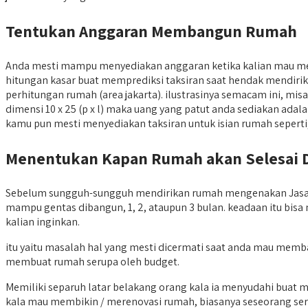
Tentukan Anggaran Membangun Rumah
Anda mesti mampu menyediakan anggaran ketika kalian mau 
hitungan kasar buat memprediksi taksiran saat hendak mendirika
perhitungan rumah (area jakarta). ilustrasinya semacam ini, m
dimensi 10 x 25 (p x l) maka uang yang patut anda sediakan adal
kamu pun mesti menyediakan taksiran untuk isian rumah seperti, 
Menentukan Kapan Rumah akan Selesai 
Sebelum sungguh-sungguh mendirikan rumah mengenakan Jasa Kon
mampu gentas dibangun, 1, 2, ataupun 3 bulan. keadaan itu bis
kalian inginkan.
itu yaitu masalah hal yang mesti dicermati saat anda mau mem
membuat rumah serupa oleh budget.
Memiliki separuh latar belakang orang kala ia menyudahi buat
kala mau membikin / merenovasi rumah, biasanya seseorang seri