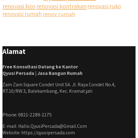
renovasi kios
renovasi kontrakan
renovasi ruko
#jasabangunrumahjakarta #jasarenovasirumahjakarta
#kontraktorjakarta #kontraktorbangunan
renovasi rumah
renov rumah
#kontraktorbangunanrumah #kontraktorbangunanjakarta
#kontraktorbekasi #kontraktorinteriorjakarta
#jasabangunrumahdepok #jasarenovasirumahbekasi
#jasadesainrumahmurah #jasadesainrumahjakarta
#kontraktorbangunanjabodetabek
Alamat
#jasabangunrumahjabodetabek #qyusipersada
Free Konsultasi Datang ke Kantor
Qyusi Persada | Jasa Bangun Rumah
Zam Zam Square Condet Unit 5A. Jl. Raya Condet No.4,
RT.10/RW.3, Balekambang, Kec. Kramat jati
Phone: 0821-2289-2175
E-mail: Hallo.QyusiPersada@Gmail.Com
Website: https://qyusipersada.com