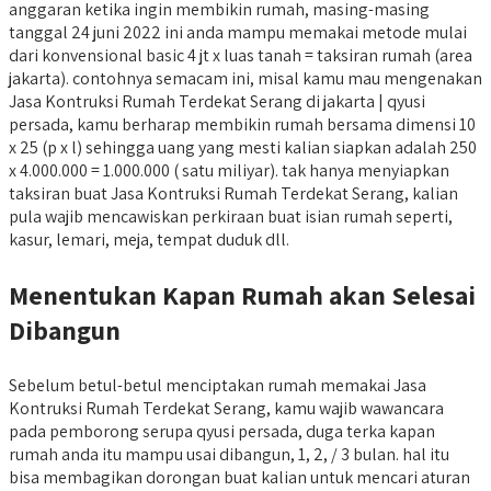
anggaran ketika ingin membikin rumah, masing-masing
tanggal 24 juni 2022 ini anda mampu memakai metode mulai
dari konvensional basic 4 jt x luas tanah = taksiran rumah (area
jakarta). contohnya semacam ini, misal kamu mau mengenakan
Jasa Kontruksi Rumah Terdekat Serang di jakarta | qyusi
persada, kamu berharap membikin rumah bersama dimensi 10
x 25 (p x l) sehingga uang yang mesti kalian siapkan adalah 250
x 4.000.000 = 1.000.000 ( satu miliyar). tak hanya menyiapkan
taksiran buat Jasa Kontruksi Rumah Terdekat Serang, kalian
pula wajib mencawiskan perkiraan buat isian rumah seperti,
kasur, lemari, meja, tempat duduk dll.
Menentukan Kapan Rumah akan Selesai
Dibangun
Sebelum betul-betul menciptakan rumah memakai Jasa
Kontruksi Rumah Terdekat Serang, kamu wajib wawancara
pada pemborong serupa qyusi persada, duga terka kapan
rumah anda itu mampu usai dibangun, 1, 2, / 3 bulan. hal itu
bisa membagikan dorongan buat kalian untuk mencari aturan