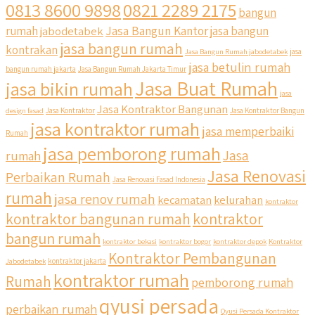
0813 8600 9898
0821 2289 2175
bangun
Jasa Bangun Kantor
rumah
jabodetabek
jasa bangun
jasa bangun rumah
kontrakan
Jasa Bangun Rumah jabodetabek
jasa
jasa betulin rumah
bangun rumah jakarta
Jasa Bangun Rumah Jakarta Timur
Jasa Buat Rumah
jasa bikin rumah
jasa
Jasa Kontraktor Bangunan
design fasad
Jasa Kontraktor
Jasa Kontraktor Bangun
jasa kontraktor rumah
jasa memperbaiki
Rumah
jasa pemborong rumah
Jasa
rumah
Jasa Renovasi
Perbaikan Rumah
Jasa Renovasi Fasad Indonesia
rumah
jasa renov rumah
kecamatan
kelurahan
kontraktor
qyusipersada
kontraktor bangunan rumah
kontraktor
@qyusipersada
3 years ago
bangun rumah
Siapa yang udah masuk List untuk Bangun dan Renovasi
kontraktor bekasi
kontraktor bogor
kontraktor depok
Kontraktor
rumah Di @qyusipersada dengan sistem Cicilan ?? 🤗
Kontraktor Pembangunan
Jabodetabek
kontraktor jakarta
kontraktor rumah
Rumah
pemborong rumah
Untuk informasi lebih lanjut terkait program cicilan ini temen
temen bisa langsung klik link di bio yaa
qyusi persada
perbaikan rumah
Qyusi Persada Kontraktor