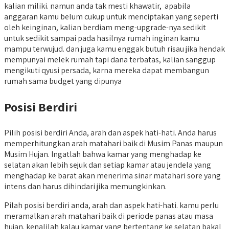
kalian miliki. namun anda tak mesti khawatir, apabila
anggaran kamu belum cukup untuk menciptakan yang seperti
oleh keinginan, kalian berdiam meng-upgrade-nya sedikit
untuk sedikit sampai pada hasilnya rumah inginan kamu
mampu terwujud. dan juga kamu enggak butuh risau jika hendak
mempunyai melek rumah tapi dana terbatas, kalian sanggup
mengikuti qyusi persada, karna mereka dapat membangun
rumah sama budget yang dipunya
Posisi Berdiri
Pilih posisi berdiri Anda, arah dan aspek hati-hati. Anda harus
memperhitungkan arah matahari baik di Musim Panas maupun
Musim Hujan. Ingatlah bahwa kamar yang menghadap ke
selatan akan lebih sejuk dan setiap kamar atau jendela yang
menghadap ke barat akan menerima sinar matahari sore yang
intens dan harus dihindari jika memungkinkan.
Pilah posisi berdiri anda, arah dan aspek hati-hati. kamu perlu
meramalkan arah matahari baik di periode panas atau masa
hujan. kenalilah kalau kamar yang bertentang ke selatan bakal