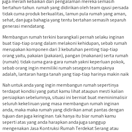
juga meraih kebaikan dari pengalaman mereka semasih
bertahun-tahun. rumah yang didirikan oleh team qyusi persada
tidak cuma produk berkualitas, lamun pula rumah yang aman,
sehat, dan juga bahagia yang tentu bertahan semasih separuh
generasi mendatang.
Membangun rumah terkini barangkali pernah selaku inginan
buat tiap-tiap orang dalam melakoni kehidupan, sebab rumah
merupakan komponen dari 3 kebutuhan penting tiap-tiap
orang yaitu, pakaian (pakaian), pangan (makanan) serta rumah
(rumah). tidak cuma gara-gara rumah yakni keperluan pokok,
sebab orang ingin memiliki rumah sesegera tampaknya
adalah, lantaran harga tanah yang tiap-tiap harinya makin naik
Nah untuk anda yang ingin membangun rumah sepertinya
terdapat kondisi yang patut kamu lihat ataupun mesti kalian
persiapkan sebelumnya, situasi ini berniat buat meminimalisir
seluruh kekeliruan yang masa membangun rumah inginan
anda, maka maka rumah yang didirikan amat pantas dengan
tujuan dan juga keinginan. tak hanya itu biar rumah kamu
seperti atas yang anda harapkan anda juga sanggup
mengenakan Jasa Kontruksi Rumah Terdekat Serang atau