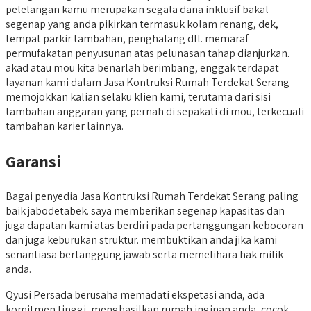
pelelangan kamu merupakan segala dana inklusif bakal
segenap yang anda pikirkan termasuk kolam renang, dek,
tempat parkir tambahan, penghalang dll. memaraf
permufakatan penyusunan atas pelunasan tahap dianjurkan.
akad atau mou kita benarlah berimbang, enggak terdapat
layanan kami dalam Jasa Kontruksi Rumah Terdekat Serang
memojokkan kalian selaku klien kami, terutama dari sisi
tambahan anggaran yang pernah di sepakati di mou, terkecuali
tambahan karier lainnya.
Garansi
Bagai penyedia Jasa Kontruksi Rumah Terdekat Serang paling
baik jabodetabek. saya memberikan segenap kapasitas dan
juga dapatan kami atas berdiri pada pertanggungan kebocoran
dan juga keburukan struktur. membuktikan anda jika kami
senantiasa bertanggung jawab serta memelihara hak milik
anda.
Qyusi Persada berusaha memadati ekspetasi anda, ada
komitmen tinggi, menghasilkan rumah inginan anda, cocok