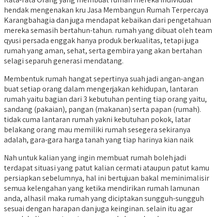
hendak mengenakan kru Jasa Membangun Rumah Terpercaya
Karangbahagia dan juga mendapat kebaikan dari pengetahuan
mereka semasih bertahun-tahun. rumah yang dibuat oleh team
qyusi persada enggak hanya produk berkualitas, tetapi juga
rumah yang aman, sehat, serta gembira yang akan bertahan
selagi separuh generasi mendatang.
Membentuk rumah hangat sepertinya suah jadi angan-angan
buat setiap orang dalam mengerjakan kehidupan, lantaran
rumah yaitu bagian dari 3 kebutuhan penting tiap orang yaitu,
sandang (pakaian), pangan (makanan) serta papan (rumah).
tidak cuma lantaran rumah yakni kebutuhan pokok, latar
belakang orang mau memiliki rumah sesegera sekiranya
adalah, gara-gara harga tanah yang tiap harinya kian naik
Nah untuk kalian yang ingin membuat rumah boleh jadi
terdapat situasi yang patut kalian cermati ataupun patut kamu
persiapkan sebelumnya, hal ini bertujuan bakal meminimalisir
semua kelengahan yang ketika mendirikan rumah lamunan
anda, alhasil maka rumah yang diciptakan sungguh-sungguh
sesuai dengan harapan dan juga keinginan. selain itu agar