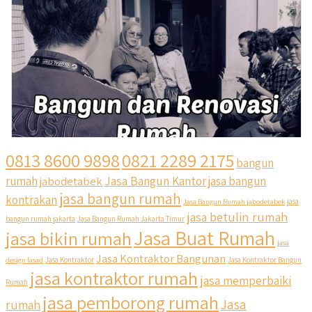
0813 8600 9898
0821 2289 2175
bangun
Jasa Bangun Kantor
rumah
jabodetabek
jasa bangun
jasa bangun rumah
kontrakan
Jasa Bangun Rumah jabodetabek
jasa
jasa betulin rumah
bangun rumah jakarta
Jasa Bangun Rumah Jakarta Timur
Jasa Buat Rumah
jasa bikin rumah
jasa
Jasa Kontraktor Bangunan
design fasad
Jasa Kontraktor
Jasa Kontraktor Bangun
jasa kontraktor rumah
jasa memperbaiki
Rumah
jasa pemborong rumah
Jasa
rumah