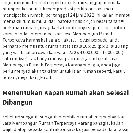
ingin membuat rumah seperti apa. kamu sanggup memakai
hitungan kasar untuk memprediksi perkiraan saat mau
menciptakan rumah, per tanggal 24 juni 2022 ini kalian mampu
memakai rumus mulai dari patokan basic 4 jt x besar tanah =
perkiraan rumah (area jakarta). contohnya seperti ini, contoh
kamu hendak memanfaatkan Jasa Membangun Rumah
Terpercaya Karangbahagia di jakarta | qyusi persada, anda
berharap membentuk rumah atas skala 10 x 25 (p x l) lalu uang
yang wajib kalian cawiskan yakni 250 x 4.000.000 = 1.000.000 (
satu miliyar). tak hanya menyiapkan anggaran bakal Jasa
Membangun Rumah Terpercaya Karangbahagia, anda juga
perlu menyediakan taksiran untuk isian rumah seperti, kasur,
lemari, meja, bangku dll.
Menentukan Kapan Rumah akan Selesai
Dibangun
Sebelum sungguh-sungguh membikin rumah memanfaatkan
Jasa Membangun Rumah Terpercaya Karangbahagia, kalian
wajib dialog kepada kontraktor kayak qyusi persada, kira taksir