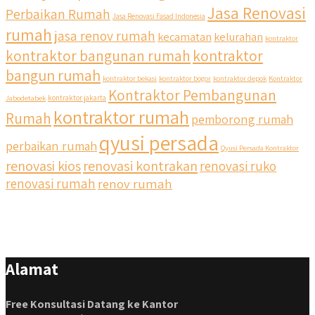
Jasa Renovasi
Perbaikan Rumah
Jasa Renovasi Fasad Indonesia
rumah
jasa renov rumah
kecamatan
kelurahan
kontraktor
qyusipersada
kontraktor bangunan rumah
kontraktor
@qyusipersada
3 years ago
bangun rumah
Siapa yang udah masuk List untuk Bangun dan Renovasi
kontraktor bekasi
kontraktor bogor
kontraktor depok
Kontraktor
rumah Di @qyusipersada dengan sistem Cicilan ?? 🤗
Kontraktor Pembangunan
Jabodetabek
kontraktor jakarta
kontraktor rumah
Rumah
pemborong rumah
Untuk informasi lebih lanjut terkait program cicilan ini temen
temen bisa langsung klik link di bio yaa
qyusi persada
perbaikan rumah
Qyusi Persada Kontraktor
renovasi kios
renovasi kontrakan
renovasi ruko
#jasabangunrumahjakarta #jasarenovasirumahjakarta
#kontraktorjakarta #kontraktorbangunan
renovasi rumah
renov rumah
#kontraktorbangunanrumah #kontraktorbangunanjakarta
#kontraktorbekasi #kontraktorinteriorjakarta
#jasabangunrumahdepok #jasarenovasirumahbekasi
#jasadesainrumahmurah #jasadesainrumahjakarta
#kontraktorbangunanjabodetabek
Alamat
#jasabangunrumahjabodetabek #qyusipersada
Free Konsultasi Datang ke Kantor