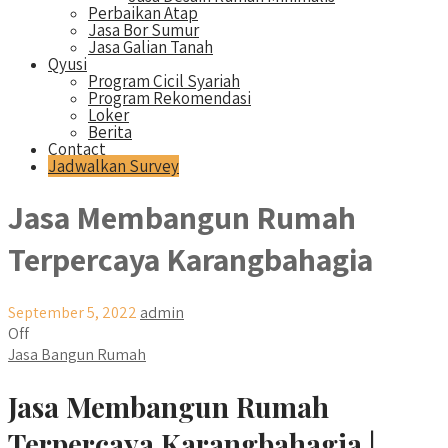
Perbaikan Atap
Jasa Bor Sumur
Jasa Galian Tanah
Qyusi
Program Cicil Syariah
Program Rekomendasi
Loker
Berita
Contact
Jadwalkan Survey
Jasa Membangun Rumah
Terpercaya Karangbahagia
September 5, 2022
admin
Off
Jasa Bangun Rumah
Jasa Membangun Rumah
Terpercaya Karangbahagia |