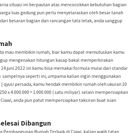
 karna situasi ini berpautan atas mencocokkan kebutuhan bagian
uarga luas gedung pun perlu menyelaraskan oleh besar tanah
ri besaran bagian dan rancangan tata letak, anda sanggup
umah
anda mau membikin rumah, biar kamu dapat memutuskan kamu
gup mengenakan hitungan kasap bakal memperkirakan
4 juni 2022 ini kamu bisa memakai formula mulai dari standar
ta). sampelnya seperti ini, umpama kalian ingin menggunakan
a | qyusi persada, kamu hendak membikin rumah oleh ukuran 10
 250 x 4.000.000 = 1.000.000 ( satu miliyar). selain mempersiapkan
iawi, anda pun patut mempersiapkan taksiran buat isian
elesai Dibangun
Pembangunan Rumah Terbaik di Ciawi, kalian wajib tatap