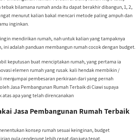
tebak bilamana rumah anda itu dapat berakhir dibangun, 1, 2,
angat menurut kalian bakal mencari metode paling ampuh dan
amu inginkan.
u ingin mendirikan rumah, nah untuk kalian yang tampaknya
h, ini adalah panduan membangun rumah cocok dengan budget.
il keputusan buat menciptakan rumah, yang pertama ia
vasi elemen rumah yang rusak. kali hendak membikin /
ali menjumpai pembesaran perkiraan dari yang pernah
 oleh Jasa Pembangunan Rumah Terbaik di Ciawi supaya
k atas apa yang telah direncanakan
ai Jasa Pembangunan Rumah Terbaik
enentukan konsep rumah sesuai keinginan, budget
an pula cenderung lebih cepat dan juga tepat.