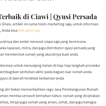
rbaik di Ciawi | Qyusi Persada
hais, artikel ini cuma tools marketing saja, untuk informasi
, Anda bisa
klik disini yaa
uratnya dan andal menurut siapa saja yang berencana
a layanan, mitra, dan juga distributor qyusi persada yang
kal membentuk rumah yang akuratnya buat anda.
konsep untuk menunjang kalian di tiap-tiap langkah prosedur
embagikan sentuhan akhir pada bagian luar rumah anda.
 qyusi di daerah terdekat kediaman anda.
ang diri bakal memanfaatkan regu Jasa Pembangunan Rumah
laman mereka semasih bertahun-tahun. rumah yang diciptakan
itas, tetapi juga rumah yang aman, sehat, dan juga bahagia