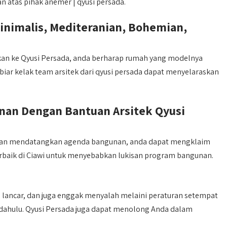
n atas pihak anemer | qyusi persada.
nimalis, Mediteranian, Bohemian,
an ke Qyusi Persada, anda berharap rumah yang modelnya
 biar kelak team arsitek dari qyusi persada dapat menyelaraskan
an Dengan Bantuan Arsitek Qyusi
alian mendatangkan agenda bangunan, anda dapat mengklaim
rbaik di Ciawi untuk menyebabkan lukisan program bangunan.
 lancar, dan juga enggak menyalah melaini peraturan setempat
 dahulu. Qyusi Persada juga dapat menolong Anda dalam