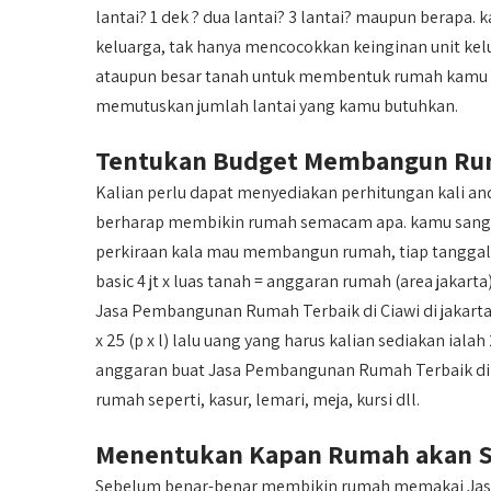
lantai? 1 dek ? dua lantai? 3 lantai? maupun berapa.
keluarga, tak hanya mencocokkan keinginan unit kel
ataupun besar tanah untuk membentuk rumah kamu da
memutuskan jumlah lantai yang kamu butuhkan.
Tentukan Budget Membangun R
Kalian perlu dapat menyediakan perhitungan kali 
berharap membikin rumah semacam apa. kamu sang
perkiraan kala mau membangun rumah, tiap tanggal 2
basic 4 jt x luas tanah = anggaran rumah (area jakar
Jasa Pembangunan Rumah Terbaik di Ciawi di jakart
x 25 (p x l) lalu uang yang harus kalian sediakan ialah
anggaran buat Jasa Pembangunan Rumah Terbaik di C
rumah seperti, kasur, lemari, meja, kursi dll.
Menentukan Kapan Rumah akan S
Sebelum benar-benar membikin rumah memakai Jasa 