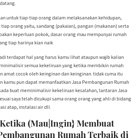
datang.
an untuk tiap-tiap orang dalam melaksanakan kehidupan,
 tiap orang yaitu, sandang (pakaian), pangan (makanan) serta
rupakan keperluan pokok, dasar orang mau mempunyai rumah
ng tiap harinya kian naik
i terdapat hal yang harus kamu lihat ataupun wajib kalian
eminimalisir semua kekeliruan yang ketika membikin rumah
an amat cocok oleh keinginan dan keinginan. tidak cuma itu
pkan kamu pun dapat memanfaatkan Jasa Pembangunan Rumah
rsada buat meminimalisir kekeliruan kesalahan, lantaran Jasa
suai saya telah dicukupi sama orang orang yang ahli di bidang
si atap, instalasi air dll.
 Ketika (Mau|Ingin} Membuat
Pembangunan Rumah Terbaik di