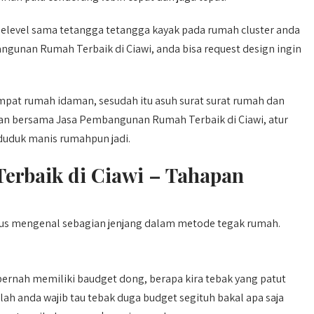
 selevel sama tetangga tetangga kayak pada rumah cluster anda
unan Rumah Terbaik di Ciawi, anda bisa request design ingin
tempat rumah idaman, sesudah itu asuh surat surat rumah dan
ian bersama Jasa Pembangunan Rumah Terbaik di Ciawi, atur
duduk manis rumahpun jadi.
erbaik di Ciawi – Tahapan
s mengenal sebagian jenjang dalam metode tegak rumah.
ernah memiliki baudget dong, berapa kira tebak yang patut
lah anda wajib tau tebak duga budget segituh bakal apa saja