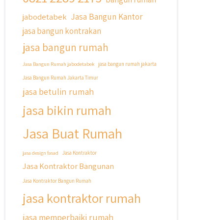
Cicilan ?? 🤗
Jasa Bangun Kantor
jabodetabek
Untuk informasi lebih lanjut terkait
jasa bangun kontrakan
program cicilan ini temen temen bisa
langsung klik link di bio yaa
jasa bangun rumah
#jasabangunrumahjakarta
Jasa Bangun Rumah jabodetabek
jasa bangun rumah jakarta
#jasarenovasirumahjakarta
Jasa Bangun Rumah Jakarta Timur
#kontraktorjakarta
jasa betulin rumah
#kontraktorbangunan
#kontraktorbangunanrumah
jasa bikin rumah
#kontraktorbangunanjakarta
#kontraktorbekasi
Jasa Buat Rumah
#kontraktorinteriorjakarta
#jasabangunrumahdepok
jasa design fasad
Jasa Kontraktor
#jasarenovasirumahbekasi
Jasa Kontraktor Bangunan
#jasadesainrumahmurah
#jasadesainrumahjakarta
Jasa Kontraktor Bangun Rumah
#kontraktorbangunanjabodetabek
jasa kontraktor rumah
#jasabangunrumahjabodetabek
#qyusipersada
jasa memperbaiki rumah