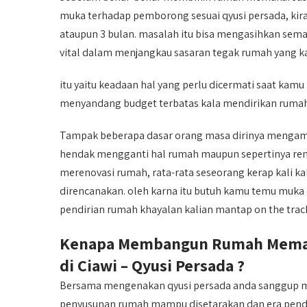
muka terhadap pemborong sesuai qyusi persada, kira 
ataupun 3 bulan. masalah itu bisa mengasihkan sem
vital dalam menjangkau sasaran tegak rumah yang k
itu yaitu keadaan hal yang perlu dicermati saat kam
menyandang budget terbatas kala mendirikan ruma
Tampak beberapa dasar orang masa dirinya mengamb
hendak mengganti hal rumah maupun sepertinya reno
merenovasi rumah, rata-rata seseorang kerap kali k
direncanakan. oleh karna itu butuh kamu temu muka
pendirian rumah khayalan kalian mantap on the trac
Kenapa Membangun Rumah Memak
di Ciawi – Qyusi Persada ?
Bersama mengenakan qyusi persada anda sanggup m
penyusunan rumah mampu disetarakan dan era pendiri