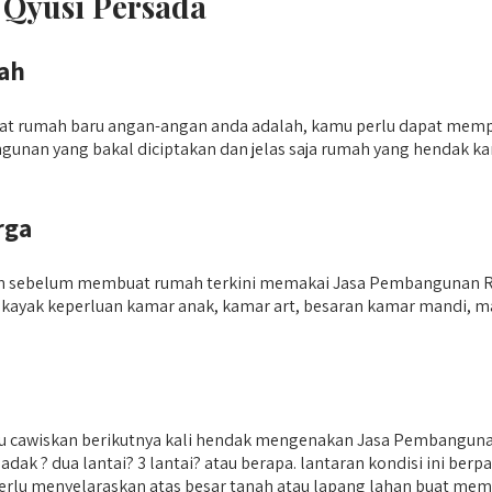
 Qyusi Persada
ah
t rumah baru angan-angan anda adalah, kamu perlu dapat mempr
ngunan yang bakal diciptakan dan jelas saja rumah yang hendak k
rga
pkan sebelum membuat rumah terkini memakai Jasa Pembangunan R
 kayak keperluan kamar anak, kamar art, besaran kamar mandi, 
u cawiskan berikutnya kali hendak mengenakan Jasa Pembangunan
ak ? dua lantai? 3 lantai? atau berapa. lantaran kondisi ini ber
rlu menyelaraskan atas besar tanah atau lapang lahan buat membu