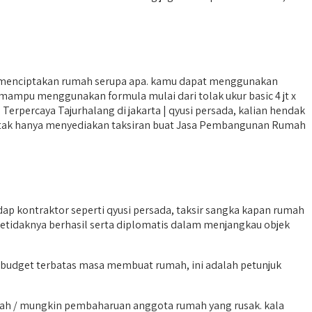
n menciptakan rumah serupa apa. kamu dapat menggunakan
ampu menggunakan formula mulai dari tolak ukur basic 4 jt x
rpercaya Tajurhalang di jakarta | qyusi persada, kalian hendak
yar). tak hanya menyediakan taksiran buat Jasa Pembangunan Rumah
 kontraktor seperti qyusi persada, taksir sangka kapan rumah
 setidaknya berhasil serta diplomatis dalam menjangkau objek
 budget terbatas masa membuat rumah, ini adalah petunjuk
mah / mungkin pembaharuan anggota rumah yang rusak. kala