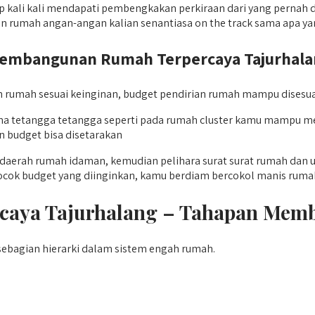
ali kali mendapati pembengkakan perkiraan dari yang pernah dir
rumah angan-angan kalian senantiasa on the track sama apa ya
mbangunan Rumah Terpercaya Tajurhalang
umah sesuai keinginan, budget pendirian rumah mampu disesuaika
i sama tetangga tetangga seperti pada rumah cluster kamu mam
n budget bisa disetarakan
daerah rumah idaman, kemudian pelihara surat surat rumah dan u
cok budget yang diinginkan, kamu berdiam bercokol manis rumah
caya Tajurhalang – Tahapan Me
ebagian hierarki dalam sistem engah rumah.