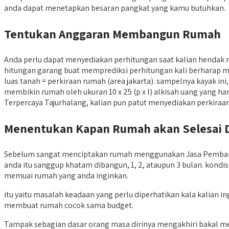
anda dapat menetapkan besaran pangkat yang kamu butuhkan.
Tentukan Anggaran Membangun Rumah
Anda perlu dapat menyediakan perhitungan saat kalian henda
hitungan garang buat memprediksi perhitungan kali berharap m
luas tanah = perkiraan rumah (area jakarta). sampelnya kayak 
membikin rumah oleh ukuran 10 x 25 (p x l) alkisah uang yang ha
Terpercaya Tajurhalang, kalian pun patut menyediakan perkiraan bu
Menentukan Kapan Rumah akan Selesai 
Sebelum sangat menciptakan rumah menggunakan Jasa Pembangun
anda itu sanggup khatam dibangun, 1, 2, ataupun 3 bulan. kondi
memuai rumah yang anda inginkan.
itu yaitu masalah keadaan yang perlu diperhatikan kala kalia
membuat rumah cocok sama budget.
Tampak sebagian dasar orang masa dirinya mengakhiri bakal m