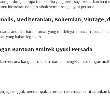
udget dong, berapa tebak terka yang perlu saya keluarkan buat m
u kamu bicarakan dengan pihak pemborong | qyusi persada.
lis, Mediteranian, Bohemian, Vintage, 
rsada, anda berharap rumah yang modelnya semacam apa, apakah 
ep yang kalian inginkan.
an Bantuan Arsitek Qyusi Persada
an rencana bangunan, kalian mampu mengklaim sokongan arsite
an juga enggak mendampak ketentuan setempat kami sarankan kali