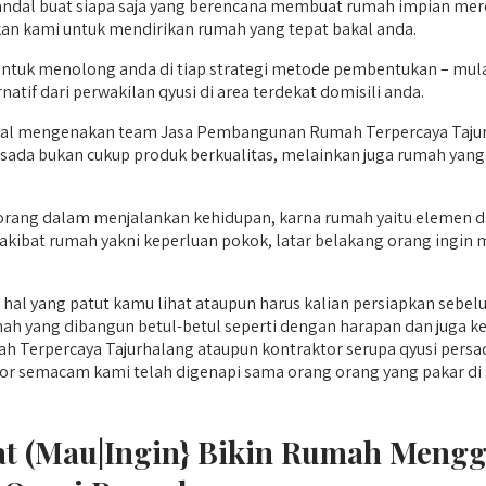
ndal buat siapa saja yang berencana membuat rumah impian mereka
an kami untuk mendirikan rumah yang tepat bakal anda.
untuk menolong anda di tiap strategi metode pembentukan – mul
atif dari perwakilan qyusi di area terdekat domisili anda.
l mengenakan team Jasa Pembangunan Rumah Terpercaya Tajurh
rsada bukan cukup produk berkualitas, melainkan juga rumah yang
orang dalam menjalankan kehidupan, karna rumah yaitu elemen dari
 akibat rumah yakni keperluan pokok, latar belakang orang ingi
al yang patut kamu lihat ataupun harus kalian persiapkan sebelum
mah yang dibangun betul-betul seperti dengan harapan dan juga k
erpercaya Tajurhalang ataupun kontraktor serupa qyusi persada
macam kami telah digenapi sama orang orang yang pakar di segi m
Saat (Mau|Ingin} Bikin Rumah Men