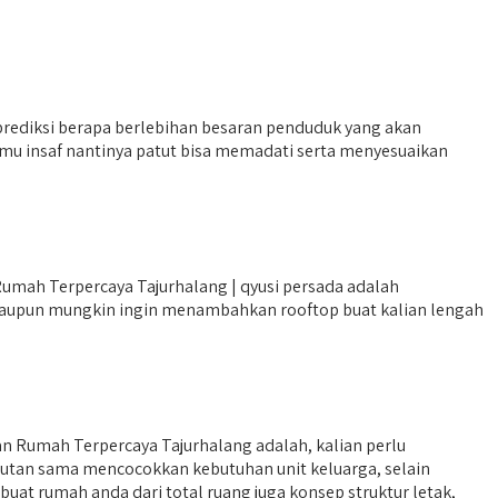
ediksi berapa berlebihan besaran penduduk yang akan
amu insaf nantinya patut bisa memadati serta menyesuaikan
umah Terpercaya Tajurhalang | qyusi persada adalah
maupun mungkin ingin menambahkan rooftop buat kalian lengah
 Rumah Terpercaya Tajurhalang adalah, kalian perlu
pautan sama mencocokkan kebutuhan unit keluarga, selain
at rumah anda dari total ruang juga konsep struktur letak,