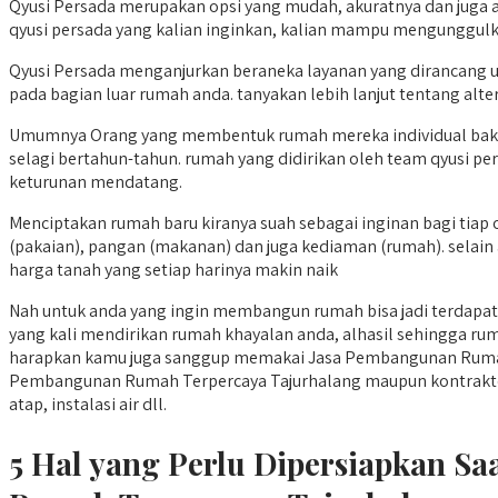
Qyusi Persada merupakan opsi yang mudah, akuratnya dan juga a
qyusi persada yang kalian inginkan, kalian mampu mengunggulk
Qyusi Persada menganjurkan beraneka layanan yang dirancang 
pada bagian luar rumah anda. tanyakan lebih lanjut tentang altern
Umumnya Orang yang membentuk rumah mereka individual baka
selagi bertahun-tahun. rumah yang didirikan oleh team qyusi pe
keturunan mendatang.
Menciptakan rumah baru kiranya suah sebagai inginan bagi tiap 
(pakaian), pangan (makanan) dan juga kediaman (rumah). selain
harga tanah yang setiap harinya makin naik
Nah untuk anda yang ingin membangun rumah bisa jadi terdapat h
yang kali mendirikan rumah khayalan anda, alhasil sehingga ru
harapkan kamu juga sanggup memakai Jasa Pembangunan Rumah T
Pembangunan Rumah Terpercaya Tajurhalang maupun kontraktor se
atap, instalasi air dll.
5 Hal yang Perlu Dipersiapkan 