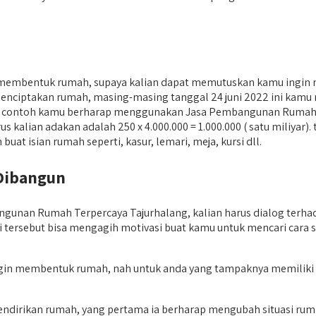
k membentuk rumah, supaya kalian dapat memutuskan kamu ingi
enciptakan rumah, masing-masing tanggal 24 juni 2022 ini kamu m
ini, contoh kamu berharap menggunakan Jasa Pembangunan Rumah Te
rus kalian adakan adalah 250 x 4.000.000 = 1.000.000 ( satu mili
at isian rumah seperti, kasur, lemari, meja, kursi dll.
Dibangun
an Rumah Terpercaya Tajurhalang, kalian harus dialog terhadap
si tersebut bisa mengagih motivasi buat kamu untuk mencari cara
n ingin membentuk rumah, nah untuk anda yang tampaknya memiliki
endirikan rumah, yang pertama ia berharap mengubah situasi ru