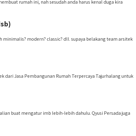
embuat rumah ini, nah sesudah anda harus kenal duga kira
dsb)
minimalis? modern? classic? dll. supaya belakang team arsitek
k dari Jasa Pembangunan Rumah Terpercaya Tajurhalang untuk
an buat mengatur imb lebih-lebih dahulu. Qyusi Persada juga