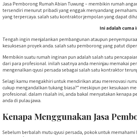
Jasa Pemborong Rumah Abian Tuwung – membikin rumah angan-a
tersendiri menurut pribadi yang enggak menyandang pemahaman 
yang terpercaya. salah satu kontraktor jempolan yang dapat diha
Ini adalah cuma 
Tengah ingin menjalankan pembangunan ataupun penyempuraan 
kesuksesan proyek anda. salah satu pemborong yang patut diper
Membikin suatu rumah inginan pun adalah salah satu pencapai
dari para profesional. inilah saatnya anda meninjau memakai p
mengenalkan qyusi persada sebagai salah satu kontraktor terunggu
Selagi kamu mengakhiri untuk mendirikan atau merenovasi rum
cukup mengandalkan tukang biasa?” meskipun per kesukaan mem
profesional. dalam risalah ini, anda bakal menyatakan kenapa 
anda di pulau jawa.
Kenapa Menggunakan Jasa Pemb
Sebelum berbalah mutu qyusi persada, pokok untuk memaham