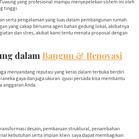
n Tuwung yang profesional mampu menyepelekan sistem ini oleh
g tinggi.
an serta pengalaman yang luas dalam pembangunan rumah.
ungan yang cakap bersama agen bahan gedung lokal, akibatnya
atan dan stres, akibat kami tentu menata proposal dengan
wung dalam
Bangun & Renovasi
ga menyandang reputasi yang keras dalam terbuka berdiri
aneka gaya dan juga ukuran. qyusi persada bisa membantu
ta anggaran Anda.
transformasi desain, pembaruan struktural, penambahan
nal kebutuhan serta impian klien. saya dapat membagikan