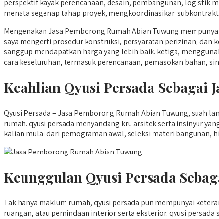
perspektif kayak perencanaan, desain, pembangunan, logistik
menata segenap tahap proyek, mengkoordinasikan subkontraktor,
Mengenakan Jasa Pemborong Rumah Abian Tuwung mempunyai se
saya mengerti prosedur konstruksi, persyaratan perizinan, dan 
sanggup mendapatkan harga yang lebih baik. ketiga, menggun
cara keseluruhan, termasuk perencanaan, pemasokan bahan, sink
Keahlian Qyusi Persada Sebagai
Qyusi Persada – Jasa Pemborong Rumah Abian Tuwung, suah lamb
rumah. qyusi persada menyandang kru arsitek serta insinyur 
kalian mulai dari pemograman awal, seleksi materi bangunan, hi
Keunggulan Qyusi Persada Sebag
Tak hanya maklum rumah, qyusi persada pun mempunyai keteram
ruangan, atau pemindaan interior serta eksterior. qyusi pers