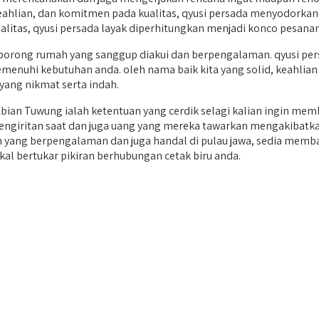
eahlian, dan komitmen pada kualitas, qyusi persada menyodorkan 
tas, qyusi persada layak diperhitungkan menjadi konco pesanan
rong rumah yang sanggup diakui dan berpengalaman. qyusi pers
menuhi kebutuhan anda. oleh nama baik kita yang solid, keahlian 
ang nikmat serta indah.
an Tuwung ialah ketentuan yang cerdik selagi kalian ingin mem
pengiritan saat dan juga uang yang mereka tawarkan mengakibatk
umah yang berpengalaman dan juga handal di pulau jawa, sedia 
al bertukar pikiran berhubungan cetak biru anda.