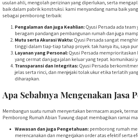
usulan ahli, mengolah perizinan yang diperlukan, serta mengapli
baik dalam pabrik konstruksi. kami menyandang nama baik yang
sebagai pemborong terbaik:
Pengalaman dan juga Keahlian:
Qyusi Persada ada team y
beragam pandangan pembangunan rumah dan juga mampu 
Mutu serta Akurasi Waktu:
Qyusi Persada sangat menghira
tinggi dalam tiap-tiap tahap proyek. tak hanya itu, saya p
Layanan yang Personal:
Qyusi Persada memprioritaskan h
yang cermat dan juga jalan keluar yang tepat. komunikasi y
Transparansi dan Integritas:
Qyusi Persada berkomitmen 
jelas serta rinci, dan menjejaki tolak ukur etika terlatih
diharapkan.
Apa Sebabnya Mengenakan Jasa 
Membangun suatu rumah menyertakan bermacam aspek, termasuk
Pemborong Rumah Abian Tuwung dapat membagikan ramai manfa
Wawasan dan juga Pengetahuan:
pemborong rumah memi
merencanakan dan mengerjakan order atas efektif serta efe