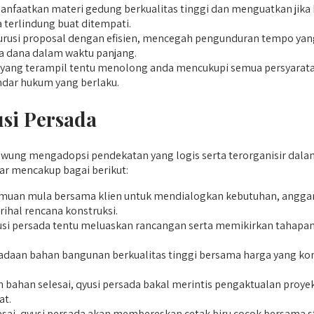
atkan materi gedung berkualitas tinggi dan menguatkan jika kar
 terlindung buat ditempati.
usi proposal dengan efisien, mencegah pengunduran tempo yang
ta dana dalam waktu panjang.
ang terampil tentu menolong anda mencukupi semua persyaratan 
ndar hukum yang berlaku.
si Persada
ng mengadopsi pendekatan yang logis serta terorganisir dalam s
r mencakup bagai berikut:
muan mula bersama klien untuk mendialogkan kebutuhan, anggaran
ihal rencana konstruksi.
yusi persada tentu meluaskan rancangan serta memikirkan tahapan
aan bahan bangunan berkualitas tinggi bersama harga yang komp
bahan selesai, qyusi persada bakal merintis pengaktualan proye
at.
esai, qyusi persada akan membereskan cetak biru cocok bersama 