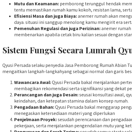
Mutu dan Keamanan:
pemborong terunggul hendak memanfa
tentu memastikan rumah kamu kokoh, resistan lama, serta
Efisiensi Masa dan juga Biaya:
anemer rumah akan mengur
daya. situasi ini sanggup menolong kamu mengirit era ser
Pemenuhan Regulasi dan juga Perizinan:
anemer rumah y
membenarkan apabila cetak biru kalian sesuai dengan sta
Sistem Fungsi Secara Lumrah Qyu
Qyusi Persada selaku penyedia Jasa Pemborong Rumah Abian Tuwu
mengaitkan langkah-langkahyang sebagai normal dan garis besa
Wawancara Awal:
Qyusi Persada bakal menjalankan perte
membagikan rekomendasi serta signifikansi yang dekat per
Perancangan dan juga Desain:
seusai konsultasi awal, q
keindahan, dan ketepatan stamina dalam konsep rumah.
Pengadaan Bahan:
Qyusi Persada bakal menggarap pengad
menegaskan ketersediaan materi yang diperlukan
Penjelmaan Proyek:
sesudah perencanaan dan pengadaan 
pekerjaan, serta menjalankan pengendalian mutu yang ket
Pengurusan dan Serah Terima:
sesudah semua strata sel