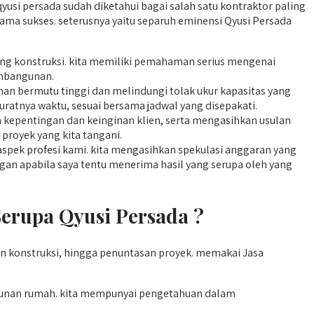
yusi persada sudah diketahui bagai salah satu kontraktor paling
ma sukses. seterusnya yaitu separuh eminensi Qyusi Persada
dang konstruksi. kita memiliki pemahaman serius mengenai
mbangunan.
an bermutu tinggi dan melindungi tolak ukur kapasitas yang
kuratnya waktu, sesuai bersama jadwal yang disepakati.
 kepentingan dan keinginan klien, serta mengasihkan usulan
 proyek yang kita tangani.
spek profesi kami. kita mengasihkan spekulasi anggaran yang
nggan apabila saya tentu menerima hasil yang serupa oleh yang
rupa Qyusi Persada ?
konstruksi, hingga penuntasan proyek. memakai Jasa
unan rumah. kita mempunyai pengetahuan dalam