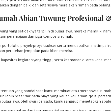
lesaikan dengan baik, dan seterusnya merelakan rumah pada pela
Rumah Abian Tuwung
Profesional 
wung yang setidaknya terpilih di pulau jawa. mereka memiliki n
 dalam peremajaan dan juga komposisi rumah.
 portofolio proyek-proyek sukses serta mendapatkan melimpah u
kan perolehan jempolan pada klien mereka.
, kapasitas kegiatan yang tinggi, serta keamanan di area kerja. 
ntuan yang pandai saat kamu membuat atau merenovasi rumah. 
uh lebih besar daripada biaya yang kalian keluarkan. qyusi persa
di pulau jawa. oleh qyusi persada, kamu sanggup menetapkan apabi
erencanakan dan juga mengerjakan rencana ingat maupun renovas