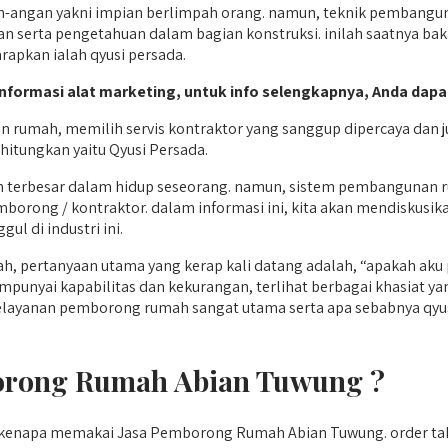
ngan yakni impian berlimpah orang. namun, teknik pembanguna
serta pengetahuan dalam bagian konstruksi. inilah saatnya bak
rapkan ialah qyusi persada.
informasi alat marketing, untuk info selengkapnya, Anda dapa
rumah, memilih servis kontraktor yang sanggup dipercaya dan 
hitungkan yaitu Qyusi Persada.
an terbesar dalam hidup seseorang. namun, sistem pembangunan
emborong / kontraktor. dalam informasi ini, kita akan mendiskus
l di industri ini.
ah, pertanyaan utama yang kerap kali datang adalah, “apakah 
punyai kapabilitas dan kekurangan, terlihat berbagai khasiat 
pelayanan pemborong rumah sangat utama serta apa sebabnya qyusi
orong Rumah Abian Tuwung ?
i kenapa memakai Jasa Pemborong Rumah Abian Tuwung. order 