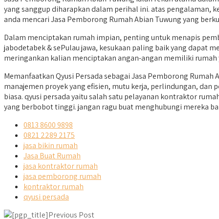
yang sanggup diharapkan dalam perihal ini. atas pengalaman, k
anda mencari Jasa Pemborong Rumah Abian Tuwung yang berkuali
Dalam menciptakan rumah impian, penting untuk menapis pembo
jabodetabek & sePulau jawa, kesukaan paling baik yang dapat me
meringankan kalian menciptakan angan-angan memiliki rumah y
Memanfaatkan Qyusi Persada sebagai Jasa Pemborong Rumah Abi
manajemen proyek yang efisien, mutu kerja, perlindungan, dan 
biasa. qyusi persada yaitu salah satu pelayanan kontraktor r
yang berbobot tinggi. jangan ragu buat menghubungi mereka bak
0813 8600 9898
0821 2289 2175
jasa bikin rumah
Jasa Buat Rumah
jasa kontraktor rumah
jasa pemborong rumah
kontraktor rumah
qyusi persada
Previous Post