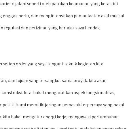
ier dijalani seperti oleh patokan keamanan yang ketat. ini
 enggak perlu, dan mengintensifkan pemanfaatan asal muasal
regulasi dan perizinan yang berlaku. saya hendak
etiap order yang saya tangani. teknik kegiatan kita
, dan tujuan yang tersangkut sama proyek. kita akan
 konstruksi. kita bakal mengacuhkan aspek fungsionalitas,
etitif. kami memiliki jaringan pemasok terpercaya yang bakal
k. kita bakal mengatur energi kerja, mengawasi pertumbuhan
standar yang suah ditetapkan. kami tentu melakukan pengecekan