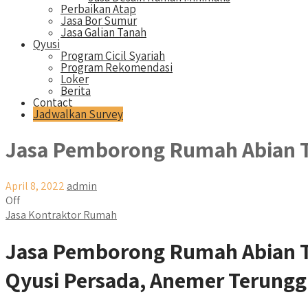
Perbaikan Atap
Jasa Bor Sumur
Jasa Galian Tanah
Qyusi
Program Cicil Syariah
Program Rekomendasi
Loker
Berita
Contact
Jadwalkan Survey
Jasa Pemborong Rumah Abian
April 8, 2022
admin
Off
Jasa Kontraktor Rumah
Jasa Pemborong Rumah Abian
Qyusi Persada, Anemer Terungg