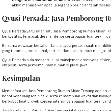
akhir, memastikan apabila segenap perincian telah dise
Qyusi Persada:
Jasa Pemborong 
Qyusi Persada yaitu salah satu Jasa Pemborong Rumah Abian Tu
berkualitas, termasuk desain interior serta bagian luar terkini
Bersama wawasan bertahun-tahun, qyusi persada suah membikin
yang terampil, profesional, serta berkomitmen untuk mengasih
Qyusi Persada pula mengerti nilai manajemen order yang efisien
eksposisi serta penyempuraan rumah di pulau jawa.
Kesimpulan
Memanfaatkan Jasa Pemborong Rumah Abian Tuwung adalah kete
bobot kerja yang lebih baik, serta kemampuan waktu dan biaya ja
berbobot buat proyek konsep interior dan bagian luar teranyar 
Jasa Pemborong Rumah Abian Tuwung ialah rekan utama dalam m