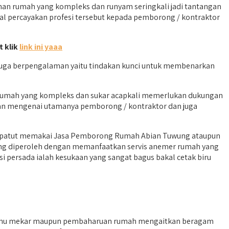
n rumah yang kompleks dan runyam seringkali jadi tantangan
al percayakan profesi tersebut kepada pemborong / kontraktor
t klik
link ini yaaa
juga berpengalaman yaitu tindakan kunci untuk membenarkan
 rumah yang kompleks dan sukar acapkali memerlukan dukungan
ikan mengenai utamanya pemborong / kontraktor dan juga
aku patut memakai Jasa Pemborong Rumah Abian Tuwung ataupun
yang diperoleh dengan memanfaatkan servis anemer rumah yang
 persada ialah kesukaan yang sangat bagus bakal cetak biru
tahu mekar maupun pembaharuan rumah mengaitkan beragam