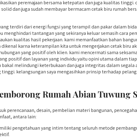
kasikan peremajaan bersama ketepatan dan juga kualitas tinggi. q
 solid dan juga sudah membayar bermacam cetak biru rumah bersa
ang terdiri dari energi fungsi yang terampil dan pakar dalam bi
menghindari tantangan yang sekiranya keluar semasih cara pe
ukan kualitas hasil pekerjaan. kami memanfaatkan bahan bangun
un dikenal karna keterampilan kita untuk mengerjakan cetak biru a
ubungan yang positif oleh klien. kami mencermati sama seksama
ang positif dan layanan yang individu yaitu opini utama dalam tiap
bakal melindungi keterbukaan dan juga integritas dalam segala a
 yang tinggi. kelangsungan saya mengasihkan prinsip terhadap pela
Pemborong Rumah Abian Tuwung Se
 perencanaan, desain, pembelian materi bangunan, pencegahan 
at, antara lain:
liki pengetahuan yang intim tentang seluruh metode pembang
ktif.