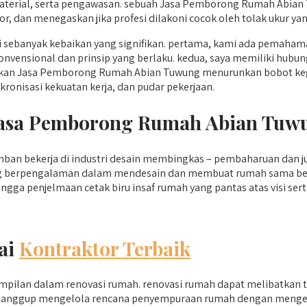
 material, serta pengawasan. sebuah Jasa Pemborong Rumah Abia
 dan menegaskan jika profesi dilakoni cocok oleh tolak ukur yan
banyak kebaikan yang signifikan. pertama, kami ada pemaham
konvensional dan prinsip yang berlaku. kedua, saya memiliki hub
akan Jasa Pemborong Rumah Abian Tuwung menurunkan bobot kegi
ronisasi kekuatan kerja, dan pudar pekerjaan.
 Jasa Pemborong Rumah Abian Tu
an bekerja di industri desain membingkas – pembaharuan dan ju
yang berpengalaman dalam mendesain dan membuat rumah sama ber
ngga penjelmaan cetak biru insaf rumah yang pantas atas visi ser
ai
Kontraktor Terbaik
pilan dalam renovasi rumah. renovasi rumah dapat melibatkan 
ada sanggup mengelola rencana penyempuraan rumah dengan menge