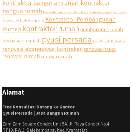
kontraktor bangunan rumah
kontraktor
bangun rumah
kontraktor bekasi
kontraktor bogor
kontraktor depok
Kontraktor
Kontraktor Pembangunan
Jabodetabek
kontraktor jakarta
kontraktor rumah
Rumah
pemborong rumah
qyusi persada
perbaikan rumah
Qyusi Persada Kontraktor
renovasi kios
renovasi kontrakan
renovasi ruko
renovasi rumah
renov rumah
Alamat
Free Konsultasi Datang ke Kantor
Qyusi Persada | Jasa Bangun Rumah
Zam Zam Square Condet Unit 5A. Jl. Raya Condet No.4,
RT.10/RW.3, Balekambang, Kec. Kramat jati