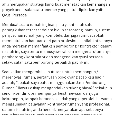
ahli merupakan strategi kunci buat menetapkan kemenangan
proyek anda. salah satu anemer yang patut dipikirkan yaitu
Qyusi Persada.
Membuat suatu rumah inginan pula yakni salah satu
perangkuhan terbesar dalam hidup seseorang. namun, sistem
penyusunan rumah yang kompleks dan juga rumit acapkali
membutuhkan bantuan dari para profesional. inilah tatkalanya
anda mereken memanfaatkan pemborong / kontraktor. dalam
risalah ini, saya tentu memusyawarahkan mengenai utamanya
pemborong / kontraktor dan mengenalkan qyusi persada
selaku salah satu pemborong terbaik di pabrik ini.
Saat kalian mengambil keputusan untuk membangun /
merenovasi rumah, pertanyaan pokok yang acap kali hadir
adalah, “apakah saya patut menggunakan Jasa Pemborong
Rumah Cilawu / cukup mengandalkan tukang biasa?” sekalipun
sendiri-sendiri opsi mempunyai keistimewaan dan juga
kekurangan, tampak beraneka faedah yang diperoleh bersama
menggunakan pelayanan kontraktor rumah yang profesional.
dalam risalah ini, anda hendak menyatakan apa sebabnya
servis kontraktor rumah amat penting serta kenapa qyusi