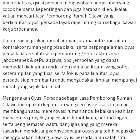
pada kualitas, qyusi persada mengusulkan pemecahan yang
cocok bersama kepentingan dan juga harapan klien. jikalau
kalian mencari Jasa Pemborong Rumah Cilawu yang
berkualitas, qyusi persada layak diperhitungkan sebagai kawan
kerja order anda.
Dalam menciptakan rumah impian, utama untuk memilah
kontraktor rumah yang bisa diakui serta berpengalaman. qyusi
persada ialah salah satu pemborong / kontraktor zona
jabodetabek & sePulau jawa, opsi jempolan yang dapat
memadati keinginan anda. oleh nama baik kami yang solid,
keterampilan yang luas, serta fokus pada kualitas, qyusi
persada siap membantu anda mengadakan impian mempunyai
rumah yang sejuk dan indah.
Mengenakan Qyusi Persada sebagai Jasa Pemborong Rumah
Cilawu merupakan keputusan yang cerdas ketika kamu mau
membangun atau merenovasi rumah anda. kebaikan keahlian,
manajemen proyek yang efisien, bobot kerja, perlindungan,
serta penghematan waktu dan juga uang yang mereka
tawarkan mendatangkannya sebagai opsi yang lebih bagus dari
menggunakan tukang biasa. qyusi persada ialah salah satu