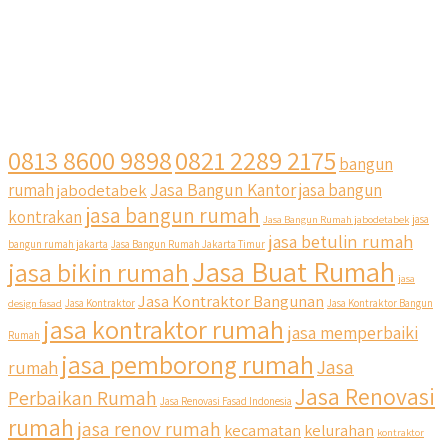
0813 8600 9898
0821 2289 2175
bangun
Jasa Bangun Kantor
rumah
jabodetabek
jasa bangun
jasa bangun rumah
kontrakan
Jasa Bangun Rumah jabodetabek
jasa
jasa betulin rumah
bangun rumah jakarta
Jasa Bangun Rumah Jakarta Timur
Jasa Buat Rumah
jasa bikin rumah
jasa
Jasa Kontraktor Bangunan
design fasad
Jasa Kontraktor
Jasa Kontraktor Bangun
jasa kontraktor rumah
jasa memperbaiki
Rumah
jasa pemborong rumah
Jasa
rumah
Jasa Renovasi
Perbaikan Rumah
Jasa Renovasi Fasad Indonesia
rumah
jasa renov rumah
kecamatan
kelurahan
kontraktor