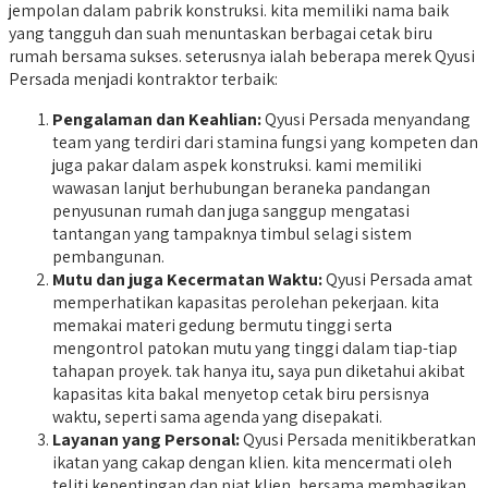
jempolan dalam pabrik konstruksi. kita memiliki nama baik
yang tangguh dan suah menuntaskan berbagai cetak biru
rumah bersama sukses. seterusnya ialah beberapa merek Qyusi
Persada menjadi kontraktor terbaik:
Pengalaman dan Keahlian:
Qyusi Persada menyandang
team yang terdiri dari stamina fungsi yang kompeten dan
juga pakar dalam aspek konstruksi. kami memiliki
wawasan lanjut berhubungan beraneka pandangan
penyusunan rumah dan juga sanggup mengatasi
tantangan yang tampaknya timbul selagi sistem
pembangunan.
Mutu dan juga Kecermatan Waktu:
Qyusi Persada amat
memperhatikan kapasitas perolehan pekerjaan. kita
memakai materi gedung bermutu tinggi serta
mengontrol patokan mutu yang tinggi dalam tiap-tiap
tahapan proyek. tak hanya itu, saya pun diketahui akibat
kapasitas kita bakal menyetop cetak biru persisnya
waktu, seperti sama agenda yang disepakati.
Layanan yang Personal:
Qyusi Persada menitikberatkan
ikatan yang cakap dengan klien. kita mencermati oleh
teliti kepentingan dan niat klien, bersama membagikan