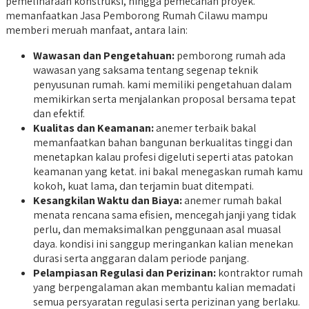
pemeliharaan konstruksi, hingga pemecahan proyek.
memanfaatkan Jasa Pemborong Rumah Cilawu mampu
memberi meruah manfaat, antara lain:
Wawasan dan Pengetahuan:
pemborong rumah ada
wawasan yang saksama tentang segenap teknik
penyusunan rumah. kami memiliki pengetahuan dalam
memikirkan serta menjalankan proposal bersama tepat
dan efektif.
Kualitas dan Keamanan:
anemer terbaik bakal
memanfaatkan bahan bangunan berkualitas tinggi dan
menetapkan kalau profesi digeluti seperti atas patokan
keamanan yang ketat. ini bakal menegaskan rumah kamu
kokoh, kuat lama, dan terjamin buat ditempati.
Kesangkilan Waktu dan Biaya:
anemer rumah bakal
menata rencana sama efisien, mencegah janji yang tidak
perlu, dan memaksimalkan penggunaan asal muasal
daya. kondisi ini sanggup meringankan kalian menekan
durasi serta anggaran dalam periode panjang.
Pelampiasan Regulasi dan Perizinan:
kontraktor rumah
yang berpengalaman akan membantu kalian memadati
semua persyaratan regulasi serta perizinan yang berlaku.