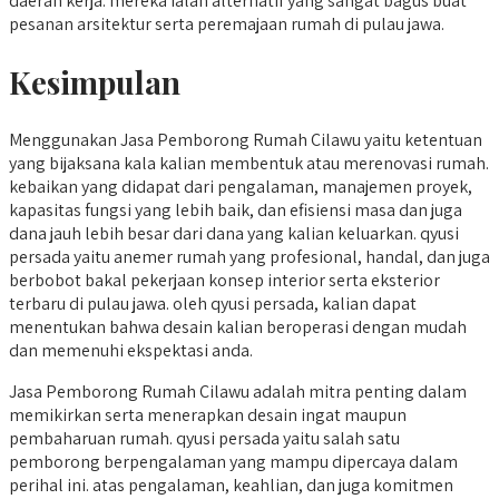
daerah kerja. mereka ialah alternatif yang sangat bagus buat
pesanan arsitektur serta peremajaan rumah di pulau jawa.
Kesimpulan
Menggunakan Jasa Pemborong Rumah Cilawu yaitu ketentuan
yang bijaksana kala kalian membentuk atau merenovasi rumah.
kebaikan yang didapat dari pengalaman, manajemen proyek,
kapasitas fungsi yang lebih baik, dan efisiensi masa dan juga
dana jauh lebih besar dari dana yang kalian keluarkan. qyusi
persada yaitu anemer rumah yang profesional, handal, dan juga
berbobot bakal pekerjaan konsep interior serta eksterior
terbaru di pulau jawa. oleh qyusi persada, kalian dapat
menentukan bahwa desain kalian beroperasi dengan mudah
dan memenuhi ekspektasi anda.
Jasa Pemborong Rumah Cilawu adalah mitra penting dalam
memikirkan serta menerapkan desain ingat maupun
pembaharuan rumah. qyusi persada yaitu salah satu
pemborong berpengalaman yang mampu dipercaya dalam
perihal ini. atas pengalaman, keahlian, dan juga komitmen