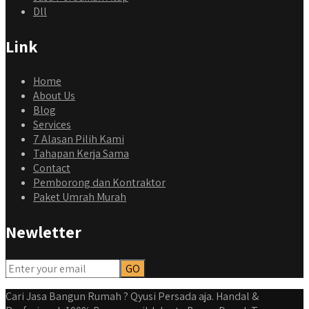
Dll
Link
Home
About Us
Blog
Services
7 Alasan Pilih Kami
Tahapan Kerja Sama
Contact
Pemborong dan Kontraktor
Paket Umrah Murah
Newletter
Cari Jasa Bangun Rumah ? Qyusi Persada aja. Handal &