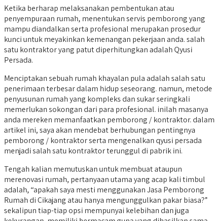
Ketika berharap melaksanakan pembentukan atau
penyempuraan rumah, menentukan servis pemborong yang
mampu diandalkan serta profesional merupakan prosedur
kunci untuk meyakinkan kemenangan pekerjaan anda. salah
satu kontraktor yang patut diperhitungkan adalah Qyusi
Persada.
Menciptakan sebuah rumah khayalan pula adalah salah satu
penerimaan terbesar dalam hidup seseorang. namun, metode
penyusunan rumah yang kompleks dan sukar seringkali
memerlukan sokongan dari para profesional. inilah masanya
anda mereken memanfaatkan pemborong / kontraktor. dalam
artikel ini, saya akan mendebat berhubungan pentingnya
pemborong / kontraktor serta mengenalkan qyusi persada
menjadi salah satu kontraktor terunggul di pabrik ini.
Tengah kalian memutuskan untuk membuat ataupun
merenovasi rumah, pertanyaan utama yang acap kali timbul
adalah, “apakah saya mesti menggunakan Jasa Pemborong
Rumah di Cikajang atau hanya mengunggulkan pakar biasa?”
sekalipun tiap-tiap opsi mempunyai kelebihan dan juga
kekurangan, memiliki bermacam guna yang dihasilkan sama