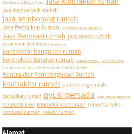
jasa kontraktor rumah
Jasa Kontraktor Bangun Rumah
jasa memperbaiki rumah
jasa pemborong rumah
Jasa Perbaikan Rumah
Jasa Renovasi Fasad Indonesia
Jasa Renovasi rumah
jasa renov rumah
kecamatan
kelurahan
kontraktor
kontraktor bangunan rumah
kontraktor bangun rumah
kontraktor bekasi
kontraktor bogor
kontraktor depok
Kontraktor Jabodetabek
kontraktor jakarta
Kontraktor Pembangunan Rumah
kontraktor rumah
pemborong rumah
qyusi persada
perbaikan rumah
Qyusi Persada Kontraktor
renovasi kios
renovasi kontrakan
renovasi ruko
renovasi rumah
renov rumah
Alamat