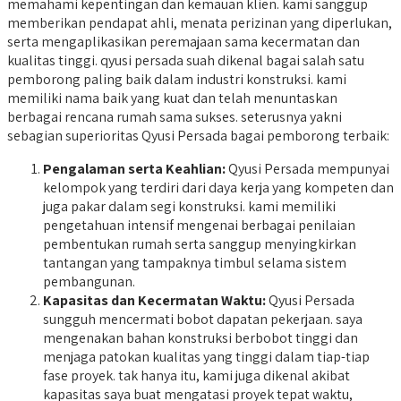
memahami kepentingan dan kemauan klien. kami sanggup
memberikan pendapat ahli, menata perizinan yang diperlukan,
serta mengaplikasikan peremajaan sama kecermatan dan
kualitas tinggi. qyusi persada suah dikenal bagai salah satu
pemborong paling baik dalam industri konstruksi. kami
memiliki nama baik yang kuat dan telah menuntaskan
berbagai rencana rumah sama sukses. seterusnya yakni
sebagian superioritas Qyusi Persada bagai pemborong terbaik:
Pengalaman serta Keahlian:
Qyusi Persada mempunyai
kelompok yang terdiri dari daya kerja yang kompeten dan
juga pakar dalam segi konstruksi. kami memiliki
pengetahuan intensif mengenai berbagai penilaian
pembentukan rumah serta sanggup menyingkirkan
tantangan yang tampaknya timbul selama sistem
pembangunan.
Kapasitas dan Kecermatan Waktu:
Qyusi Persada
sungguh mencermati bobot dapatan pekerjaan. saya
mengenakan bahan konstruksi berbobot tinggi dan
menjaga patokan kualitas yang tinggi dalam tiap-tiap
fase proyek. tak hanya itu, kami juga dikenal akibat
kapasitas saya buat mengatasi proyek tepat waktu,