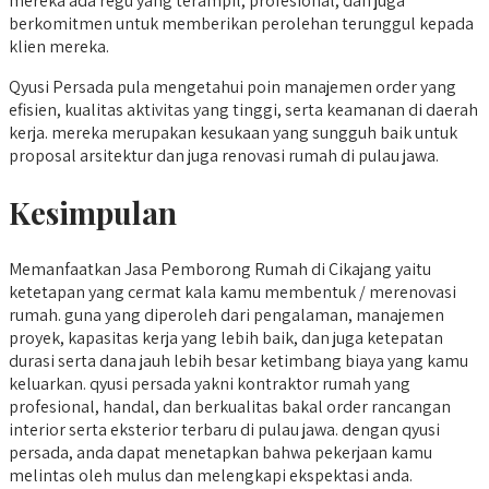
mereka ada regu yang terampil, profesional, dan juga
berkomitmen untuk memberikan perolehan terunggul kepada
klien mereka.
Qyusi Persada pula mengetahui poin manajemen order yang
efisien, kualitas aktivitas yang tinggi, serta keamanan di daerah
kerja. mereka merupakan kesukaan yang sungguh baik untuk
proposal arsitektur dan juga renovasi rumah di pulau jawa.
Kesimpulan
Memanfaatkan Jasa Pemborong Rumah di Cikajang yaitu
ketetapan yang cermat kala kamu membentuk / merenovasi
rumah. guna yang diperoleh dari pengalaman, manajemen
proyek, kapasitas kerja yang lebih baik, dan juga ketepatan
durasi serta dana jauh lebih besar ketimbang biaya yang kamu
keluarkan. qyusi persada yakni kontraktor rumah yang
profesional, handal, dan berkualitas bakal order rancangan
interior serta eksterior terbaru di pulau jawa. dengan qyusi
persada, anda dapat menetapkan bahwa pekerjaan kamu
melintas oleh mulus dan melengkapi ekspektasi anda.