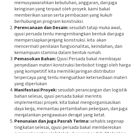
memusyawarahkan kebutuhan, anggaran, dan juga
keinginan yang terpaut oleh proyek. kami bakal
memberikan saran serta pembacaan yang kukuh
berhubungan program konstruksi.
Perencanaan dan Desain:
sesudah tatap muka awal,
qyusi persada tentu mengembangkan bentuk dan juga
mempersiapkan jenjang konstruksi. kita akan
mencermati penilaian fungsionalitas, keindahan, dan
kemampuan stamina dalam bentuk rumah.
Pemasokan Bahan:
Qyusi Persada bakal membiayai
penyediaan materi konstruksi berbobot tinggi oleh harga
yang kompetitif. kita memiliki jaringan distributor
terpercaya yang tentu menguatkan ketersediaan materi
yang diperlukan
Manifestasi Proyek:
sesudah perancangan dan logistik
bahan selesai, qyusi persada bakal merintis
implementasi proyek. kita bakal mengorganisasikan
daya kerja, memantau pertambahan pekerjaan, dan juga
menjalankan pengawasan derajat yang ketat.
Penunaian dan juga Pasrah Terima:
sehabis segenap
tingkatan selesai, qyusi persada bakal membereskan