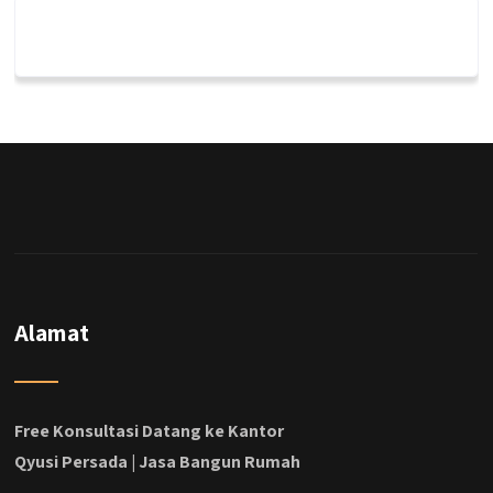
qyusipersada
@qyusipersada
3 years ago
Dalah satu hasil karya Qyusi persada,
merenovasi rumah biasa jadi rumah mewah
dengan budget 400an, kira kira gimana ya
hasilnya...
#jasabangunrumahjakarta
#jasarenovasirumahjakarta
#kontraktorjakarta #kontraktorbangunan
#kontraktorbangunanrumah
#kontraktorbangunanjakarta
#kontraktorbekasi #kontraktorinteriorjakarta
Alamat
#jasabangunrumahdepok
#jasarenovasirumahbekasi
#jasadesainrumahmurah
#jasadesainrumahjakarta
Free Konsultasi Datang ke Kantor
#kontraktorbangunanjabodetabek
Qyusi Persada | Jasa Bangun Rumah
#jasabangunrumahjabodetabek
#qyusipersada