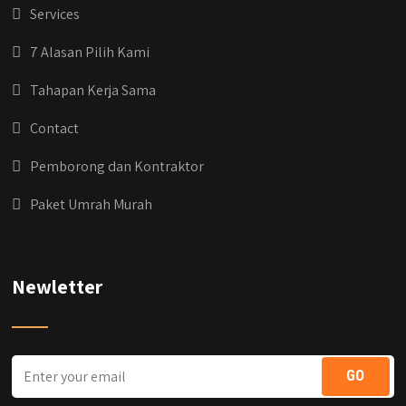
#kontraktorbekasi #kontraktorinteriorjakarta
Services
#jasabangunrumahdepok
#jasarenovasirumahbekasi
7 Alasan Pilih Kami
#jasadesainrumahmurah
#jasadesainrumahjakarta
Tahapan Kerja Sama
#kontraktorbangunanjabodetabek
#jasabangunrumahjabodetabek
Contact
#qyusipersada
Pemborong dan Kontraktor
Paket Umrah Murah
Newletter