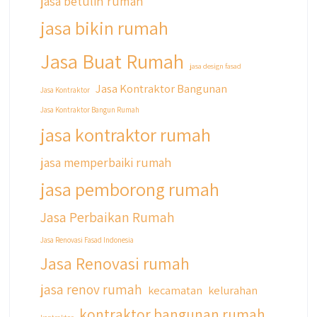
jasa betulin rumah
di bio yaa
jasa bikin rumah
#jasabangunrumahjakarta
#jasarenovasirumahjakarta
Jasa Buat Rumah
#kontraktorjakarta #kontraktorbangunan
jasa design fasad
#kontraktorbangunanrumah
Jasa Kontraktor Bangunan
Jasa Kontraktor
#kontraktorbangunanjakarta
Jasa Kontraktor Bangun Rumah
#kontraktorbekasi #kontraktorinteriorjakarta
#jasabangunrumahdepok
jasa kontraktor rumah
#jasarenovasirumahbekasi
#jasadesainrumahmurah
jasa memperbaiki rumah
#jasadesainrumahjakarta
jasa pemborong rumah
#kontraktorbangunanjabodetabek
#jasabangunrumahjabodetabek
Jasa Perbaikan Rumah
#qyusipersada
Jasa Renovasi Fasad Indonesia
Jasa Renovasi rumah
jasa renov rumah
kecamatan
kelurahan
kontraktor bangunan rumah