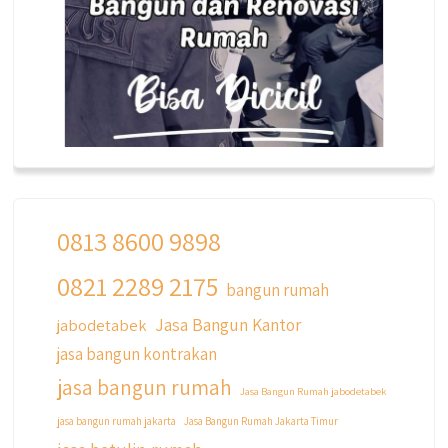
0813 8600 9898
0821 2289 2175
qyusipersada
bangun rumah
@qyusipersada
3 years ago
Jasa Bangun Kantor
jabodetabek
Siapa yang udah masuk List untuk Bangun
jasa bangun kontrakan
dan Renovasi rumah Di @qyusipersada
dengan sistem Cicilan ?? 🤗
jasa bangun rumah
Jasa Bangun Rumah jabodetabek
Untuk informasi lebih lanjut terkait program
jasa bangun rumah jakarta
Jasa Bangun Rumah Jakarta Timur
cicilan ini temen temen bisa langsung klik link