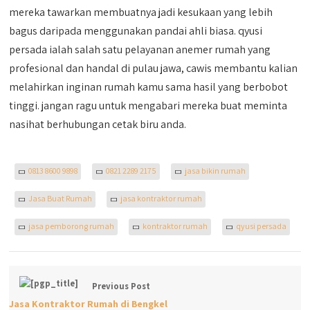
mereka tawarkan membuatnya jadi kesukaan yang lebih
bagus daripada menggunakan pandai ahli biasa. qyusi
persada ialah salah satu pelayanan anemer rumah yang
profesional dan handal di pulau jawa, cawis membantu kalian
melahirkan inginan rumah kamu sama hasil yang berbobot
tinggi. jangan ragu untuk mengabari mereka buat meminta
nasihat berhubungan cetak biru anda.
0813 8600 9898
0821 2289 2175
jasa bikin rumah
Jasa Buat Rumah
jasa kontraktor rumah
jasa pemborong rumah
kontraktor rumah
qyusi persada
Previous Post
Jasa Kontraktor Rumah di Bengkel