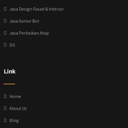
Jasa Design Fasad & Interior
Jasa Sumur Bor
Jasa Perbaikan Atap
Dll
qyusipersada
@qyusipersada
3 years ago
Dih gak tau aja dia kalau di Qyusi Persada
Link
Ada Program Yang namanya PROCIS
(Program Cicilan Syariah)
.
Informasi selengkapnya, buru yuk klik link di
bio IG kitanya 🔥
Home
#jasabangunrumahjakarta
#jasarenovasirumahjakarta
About Us
#kontraktorjakarta #kontraktorbangunan
#kontraktorbangunanrumah
Blog
#kontraktorbangunanjakarta