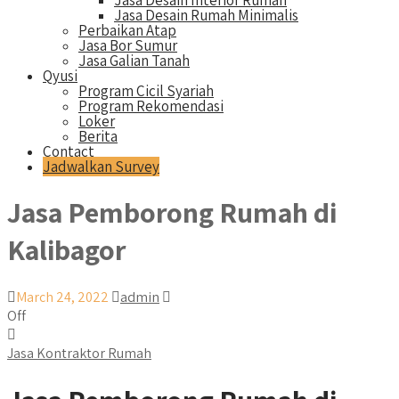
Jasa Desain Interior Rumah
Jasa Desain Rumah Minimalis
Perbaikan Atap
Jasa Bor Sumur
Jasa Galian Tanah
Qyusi
Program Cicil Syariah
Program Rekomendasi
Loker
Berita
Contact
Jadwalkan Survey
Jasa Pemborong Rumah di
Kalibagor
March 24, 2022
admin
Off
Jasa Kontraktor Rumah