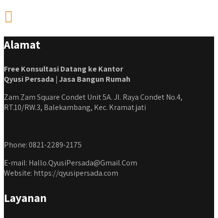
Alamat
Free Konsultasi Datang ke Kantor
Qyusi Persada | Jasa Bangun Rumah
Zam Zam Square Condet Unit 5A. Jl. Raya Condet No.4,
RT.10/RW.3, Balekambang, Kec. Kramat jati
Phone: 0821-2289-2175
E-mail: Hallo.QyusiPersada@Gmail.Com
Website: https://qyusipersada.com
Layanan