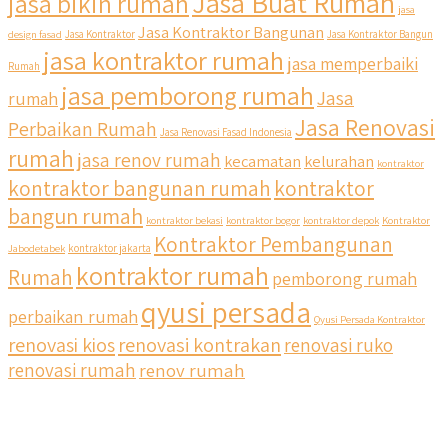
Jasa Buat Rumah
jasa bikin rumah
jasa
Jasa Kontraktor Bangunan
design fasad
Jasa Kontraktor
Jasa Kontraktor Bangun
jasa kontraktor rumah
jasa memperbaiki
Rumah
jasa pemborong rumah
Jasa
rumah
Jasa Renovasi
Perbaikan Rumah
Jasa Renovasi Fasad Indonesia
rumah
jasa renov rumah
kecamatan
kelurahan
kontraktor
kontraktor bangunan rumah
kontraktor
bangun rumah
kontraktor bekasi
kontraktor bogor
kontraktor depok
Kontraktor
Kontraktor Pembangunan
Jabodetabek
kontraktor jakarta
kontraktor rumah
Rumah
pemborong rumah
qyusi persada
perbaikan rumah
Qyusi Persada Kontraktor
renovasi kios
renovasi kontrakan
renovasi ruko
renovasi rumah
renov rumah