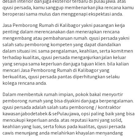
desain interior dan juga eksterior terbaru di pulau jawa. atas
qyusi persada, kamu sanggup membenarkan jika rencana kamu
beroperasi sama mulus dan menggenapi ekspektasi anda.
Jasa Pemborong Rumah di Kalibagor yakni pasangan kerja
penting dalam merencanakan dan menerapkan rencana
mengembang atau pembaharuan rumah. qyusi persada yakni
salah satu pemborong kompeten yang dapat diandalkan
dalam situasi ini. sama pengalaman, keahlian, serta komitmen
terhadap kualitas, qyusi persada menganjurkan jalan keluar
yang serupa sama keperluan dan juga tujuan klien. bila kalian
mencari Jasa Pemborong Rumah di Kalibagor yang
berkualitas, qyusi persada pantas diperhitungkan selaku
kolega rencana anda.
Dalam membentuk rumah impian, pokok bakal menyortir
pemborong rumah yang bisa diyakini dan juga berpengalaman.
qyusi persada adalah salah satu pemborong / kontraktor
kawasan jabodetabek & sePulau jawa, opsi paling baik yang bisa
mencukupi keperluan anda. atas reputasi kami yang solid,
keahlian yang luas, serta fokus pada kualitas, qyusi persada
cawis menunjang anda melahirkan khayalan menyandang