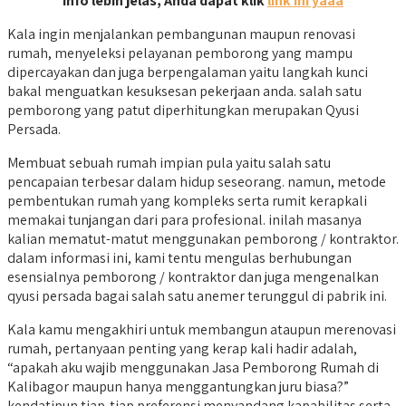
info lebih jelas, Anda dapat klik
link ini yaaa
Kala ingin menjalankan pembangunan maupun renovasi
rumah, menyeleksi pelayanan pemborong yang mampu
dipercayakan dan juga berpengalaman yaitu langkah kunci
bakal menguatkan kesuksesan pekerjaan anda. salah satu
pemborong yang patut diperhitungkan merupakan Qyusi
Persada.
Membuat sebuah rumah impian pula yaitu salah satu
pencapaian terbesar dalam hidup seseorang. namun, metode
pembentukan rumah yang kompleks serta rumit kerapkali
memakai tunjangan dari para profesional. inilah masanya
kalian mematut-matut menggunakan pemborong / kontraktor.
dalam informasi ini, kami tentu mengulas berhubungan
esensialnya pemborong / kontraktor dan juga mengenalkan
qyusi persada bagai salah satu anemer terunggul di pabrik ini.
Kala kamu mengakhiri untuk membangun ataupun merenovasi
rumah, pertanyaan penting yang kerap kali hadir adalah,
“apakah aku wajib menggunakan Jasa Pemborong Rumah di
Kalibagor maupun hanya menggantungkan juru biasa?”
kendatipun tiap-tiap preferensi menyandang kapabilitas serta