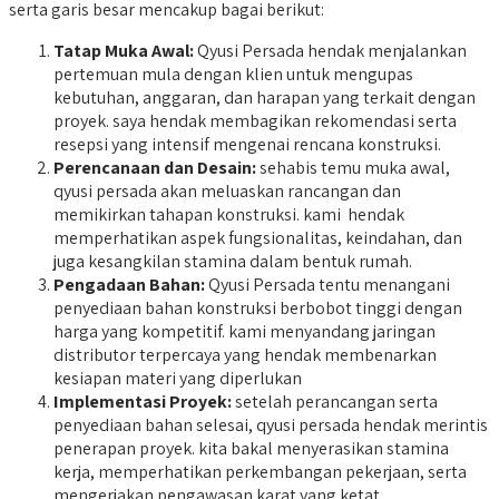
serta garis besar mencakup bagai berikut:
Tatap Muka Awal:
Qyusi Persada hendak menjalankan
pertemuan mula dengan klien untuk mengupas
kebutuhan, anggaran, dan harapan yang terkait dengan
proyek. saya hendak membagikan rekomendasi serta
resepsi yang intensif mengenai rencana konstruksi.
Perencanaan dan Desain:
sehabis temu muka awal,
qyusi persada akan meluaskan rancangan dan
memikirkan tahapan konstruksi. kami hendak
memperhatikan aspek fungsionalitas, keindahan, dan
juga kesangkilan stamina dalam bentuk rumah.
Pengadaan Bahan:
Qyusi Persada tentu menangani
penyediaan bahan konstruksi berbobot tinggi dengan
harga yang kompetitif. kami menyandang jaringan
distributor terpercaya yang hendak membenarkan
kesiapan materi yang diperlukan
Implementasi Proyek:
setelah perancangan serta
penyediaan bahan selesai, qyusi persada hendak merintis
penerapan proyek. kita bakal menyerasikan stamina
kerja, memperhatikan perkembangan pekerjaan, serta
mengerjakan pengawasan karat yang ketat.