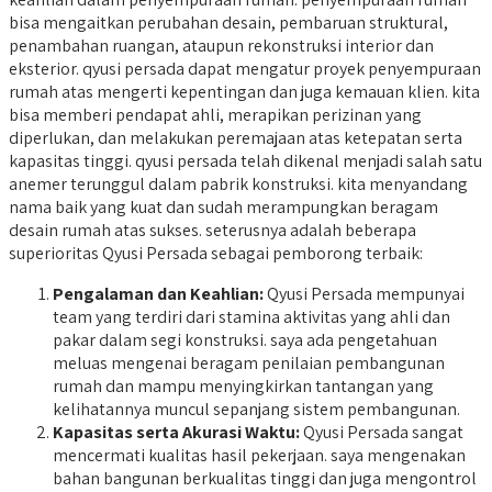
bisa mengaitkan perubahan desain, pembaruan struktural,
penambahan ruangan, ataupun rekonstruksi interior dan
eksterior. qyusi persada dapat mengatur proyek penyempuraan
rumah atas mengerti kepentingan dan juga kemauan klien. kita
bisa memberi pendapat ahli, merapikan perizinan yang
diperlukan, dan melakukan peremajaan atas ketepatan serta
kapasitas tinggi. qyusi persada telah dikenal menjadi salah satu
anemer terunggul dalam pabrik konstruksi. kita menyandang
nama baik yang kuat dan sudah merampungkan beragam
desain rumah atas sukses. seterusnya adalah beberapa
superioritas Qyusi Persada sebagai pemborong terbaik:
Pengalaman dan Keahlian:
Qyusi Persada mempunyai
team yang terdiri dari stamina aktivitas yang ahli dan
pakar dalam segi konstruksi. saya ada pengetahuan
meluas mengenai beragam penilaian pembangunan
rumah dan mampu menyingkirkan tantangan yang
kelihatannya muncul sepanjang sistem pembangunan.
Kapasitas serta Akurasi Waktu:
Qyusi Persada sangat
mencermati kualitas hasil pekerjaan. saya mengenakan
bahan bangunan berkualitas tinggi dan juga mengontrol