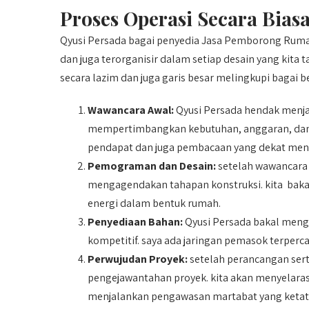
Proses Operasi Secara Bias
Qyusi Persada bagai penyedia Jasa Pemborong Ruma
dan juga terorganisir dalam setiap desain yang kita
secara lazim dan juga garis besar melingkupi bagai be
Wawancara Awal:
Qyusi Persada hendak menja
mempertimbangkan kebutuhan, anggaran, dan t
pendapat dan juga pembacaan yang dekat meng
Pemograman dan Desain:
setelah wawancara 
mengagendakan tahapan konstruksi. kita bakal 
energi dalam bentuk rumah.
Penyediaan Bahan:
Qyusi Persada bakal mengu
kompetitif. saya ada jaringan pemasok terper
Perwujudan Proyek:
setelah perancangan sert
pengejawantahan proyek. kita akan menyelaras
menjalankan pengawasan martabat yang ketat