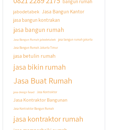
0821 2289 2175
bangun rumah
Cicilan ?? 🤗
Jasa Bangun Kantor
jabodetabek
Untuk informasi lebih lanjut terkait
jasa bangun kontrakan
program cicilan ini temen temen bisa
langsung klik link di bio yaa
jasa bangun rumah
#jasabangunrumahjakarta
Jasa Bangun Rumah jabodetabek
jasa bangun rumah jakarta
#jasarenovasirumahjakarta
Jasa Bangun Rumah Jakarta Timur
#kontraktorjakarta
jasa betulin rumah
#kontraktorbangunan
#kontraktorbangunanrumah
jasa bikin rumah
#kontraktorbangunanjakarta
#kontraktorbekasi
Jasa Buat Rumah
#kontraktorinteriorjakarta
#jasabangunrumahdepok
jasa design fasad
Jasa Kontraktor
#jasarenovasirumahbekasi
Jasa Kontraktor Bangunan
#jasadesainrumahmurah
#jasadesainrumahjakarta
Jasa Kontraktor Bangun Rumah
#kontraktorbangunanjabodetabek
jasa kontraktor rumah
#jasabangunrumahjabodetabek
#qyusipersada