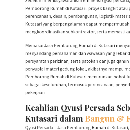
Sebelum memusyawarahkan eminensi qyusi persada,
Pemborong Rumah di Kutasari. proyek bangkit ata
perencanaan, desain, pembangunan, logistik materi
Kutasari yang berpengalaman dapat mempermudah pr
mengkoordinasikan subkontraktor, serta memastikan
Memakai Jasa Pemborong Rumah di Kutasari menyand
menyandang pemahaman dan wawasan yang lebar dal
persyaratan perizinan, serta patokan dan juga qanun 
penyuplai materi gedung lokal, akibatnya mampu me
Pemborong Rumah di Kutasari menurunkan bobot fung
sebagai keseluruhan, termasuk perencanaan, penyedi
pekerjaan.
Keahlian Qyusi Persada Se
Kutasari dalam
Bangun & R
Qyusi Persada – Jasa Pemborong Rumah di Kutasari, 