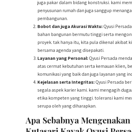
juga pakar dalam bidang konstruksi. kami m
penyusunan rumah dan juga sanggup menangani
pembangunan.
Bobot dan juga Akurasi Waktu:
Qyusi Persada
bahan bangunan bermutu tinggi serta mengontr
proyek. tak hanya itu, kita pula dikenal akiba
bersama agenda yang disepakati.
Layanan yang Personal:
Qyusi Persada mendah
atas cermat kebutuhan serta kemauan klien, b
komunikasi yang baik dan juga layanan yang ind
Kejelasan serta Integritas:
Qyusi Persada ber
segala aspek karier kami. kami mengagih dugaa
etika kompeten yang tinggi. toleransi kami me
serupa oleh yang diharapkan.
Apa Sebabnya Mengenakan 
Kutasari Kayak Qyusi Persa