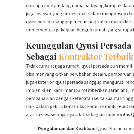
dan juga menyandang nama baik yang kompak dalam 
juga insinyur yang profesional dalam mengonsep d
qyusi persada sanggup menunjang kalian mulai dari 
implementasi pekerjaan bangun rumah yang serupa b
Keunggulan Qyusi Persada
Sebagai
Kontraktor Terbaik
Tidak cuma terjaga rumah, qyusi persada pun memil
bisa menyangkutkan perubahan desain, pembaruan st
juga eksterior. qyusi persada sanggup mengurusi r
impian klien. kami mampu memberikan saran ahli, m
pembaharuan dengan ketepatan serta kualitas tinggi.
baik dalam pabrik konstruksi. kami memiliki reputa
atas sukses. selanjutnya ialah sebagian superioritas
Pengalaman dan Keahlian:
Qyusi Persada meny