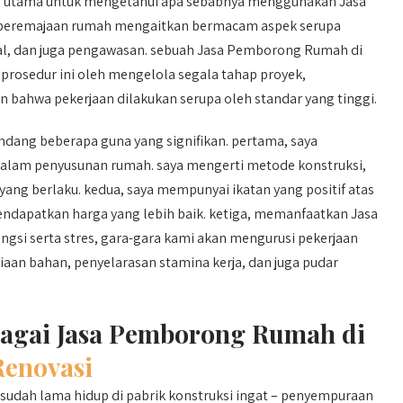
 utama untuk mengetahui apa sebabnya menggunakan Jasa
u peremajaan rumah mengaitkan bermacam aspek serupa
al, dan juga pengawasan. sebuah Jasa Pemborong Rumah di
osedur ini oleh mengelola segala tahap proyek,
 bahwa pekerjaan dilakukan serupa oleh standar yang tinggi.
ang beberapa guna yang signifikan. pertama, saya
am penyusunan rumah. saya mengerti metode konstruksi,
yang berlaku. kedua, saya mempunyai ikatan yang positif atas
ndapatkan harga yang lebih baik. ketiga, memanfaatkan Jasa
si serta stres, gara-gara kami akan mengurusi pekerjaan
aan bahan, penyelarasan stamina kerja, dan juga pudar
bagai Jasa Pemborong Rumah di
enovasi
sudah lama hidup di pabrik konstruksi ingat – penyempuraan