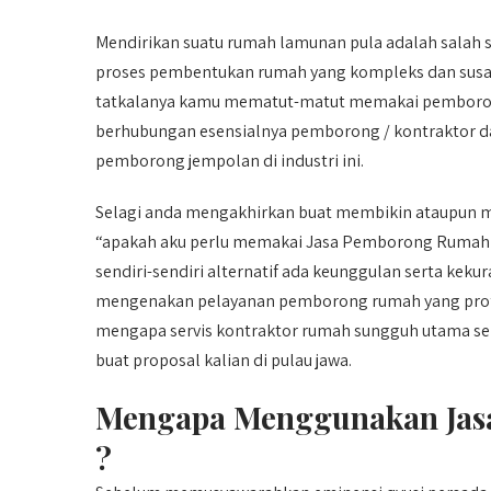
Mendirikan suatu rumah lamunan pula adalah salah 
proses pembentukan rumah yang kompleks dan susah 
tatkalanya kamu mematut-matut memakai pemborong 
berhubungan esensialnya pemborong / kontraktor da
pemborong jempolan di industri ini.
Selagi anda mengakhirkan buat membikin ataupun m
“apakah aku perlu memakai Jasa Pemborong Rumah d
sendiri-sendiri alternatif ada keunggulan serta ke
mengenakan pelayanan pemborong rumah yang profes
mengapa servis kontraktor rumah sungguh utama sert
buat proposal kalian di pulau jawa.
Mengapa Menggunakan Jasa
?