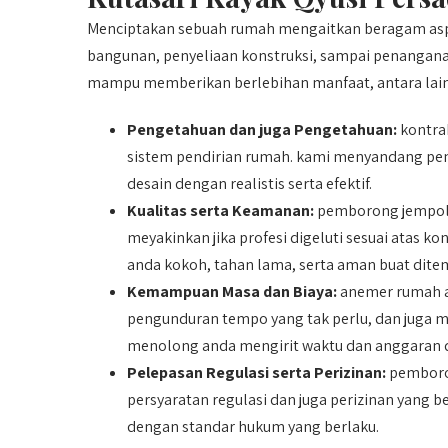
Menciptakan sebuah rumah mengaitkan beragam asp
bangunan, penyeliaan konstruksi, sampai penangan
mampu memberikan berlebihan manfaat, antara lain
Pengetahuan dan juga Pengetahuan:
kontra
sistem pendirian rumah. kami menyandang pe
desain dengan realistis serta efektif.
Kualitas serta Keamanan:
pemborong jempola
meyakinkan jika profesi digeluti sesuai atas 
anda kokoh, tahan lama, serta aman buat dite
Kemampuan Masa dan Biaya:
anemer rumah a
pengunduran tempo yang tak perlu, dan juga me
menolong anda mengirit waktu dan anggaran d
Pelepasan Regulasi serta Perizinan:
pemboron
persyaratan regulasi dan juga perizinan yang
dengan standar hukum yang berlaku.