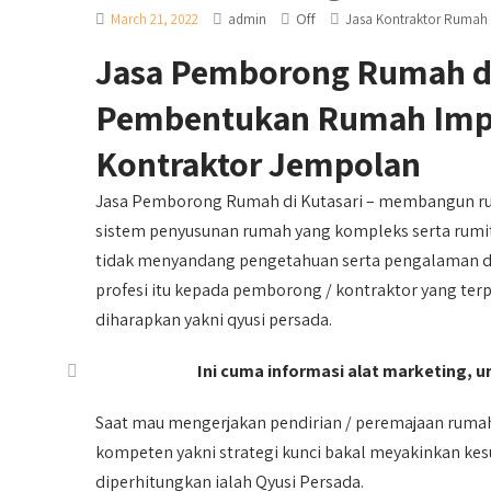
Off
March 21, 2022
admin
Jasa Kontraktor Rumah
Jasa Pemborong Rumah di
Pembentukan Rumah Impia
Kontraktor Jempolan
Jasa Pemborong Rumah di Kutasari – membangun r
sistem penyusunan rumah yang kompleks serta rumit 
tidak menyandang pengetahuan serta pengalaman dal
profesi itu kepada pemborong / kontraktor yang te
diharapkan yakni qyusi persada.
Ini cuma informasi alat marketing, un
Saat mau mengerjakan pendirian / peremajaan ruma
kompeten yakni strategi kunci bakal meyakinkan ke
diperhitungkan ialah Qyusi Persada.