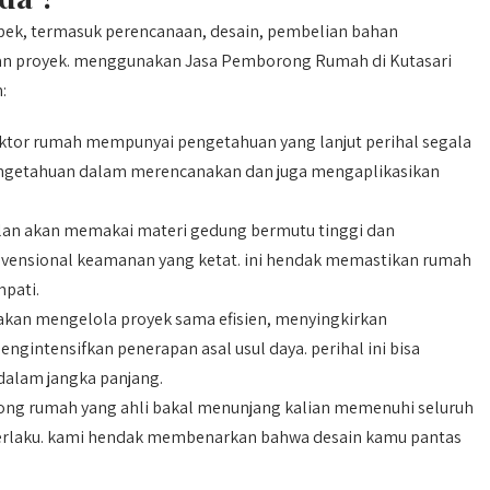
ek, termasuk perencanaan, desain, pembelian bahan
an proyek. menggunakan Jasa Pemborong Rumah di Kutasari
:
ktor rumah mempunyai pengetahuan yang lanjut perihal segala
ngetahuan dalam merencanakan dan juga mengaplikasikan
n akan memakai materi gedung bermutu tinggi dan
konvensional keamanan yang ketat. ini hendak memastikan rumah
mpati.
kan mengelola proyek sama efisien, menyingkirkan
ngintensifkan penerapan asal usul daya. perihal ini bisa
alam jangka panjang.
g rumah yang ahli bakal menunjang kalian memenuhi seluruh
 berlaku. kami hendak membenarkan bahwa desain kamu pantas