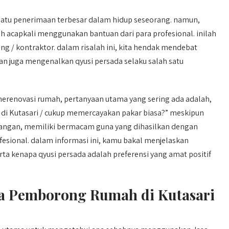
satu penerimaan terbesar dalam hidup seseorang. namun,
acapkali menggunakan bantuan dari para profesional. inilah
/ kontraktor. dalam risalah ini, kita hendak mendebat
n juga mengenalkan qyusi persada selaku salah satu
erenovasi rumah, pertanyaan utama yang sering ada adalah,
i Kutasari / cukup memercayakan pakar biasa?” meskipun
kurangan, memiliki bermacam guna yang dihasilkan dengan
ional. dalam informasi ini, kamu bakal menjelaskan
a kenapa qyusi persada adalah preferensi yang amat positif
 Pemborong Rumah di Kutasari