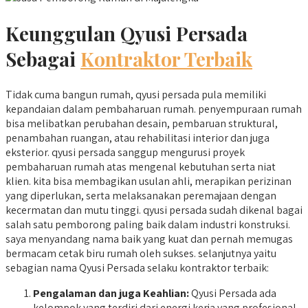
Keunggulan Qyusi Persada
Sebagai
Kontraktor Terbaik
Tidak cuma bangun rumah, qyusi persada pula memiliki
kepandaian dalam pembaharuan rumah. penyempuraan rumah
bisa melibatkan perubahan desain, pembaruan struktural,
penambahan ruangan, atau rehabilitasi interior dan juga
eksterior. qyusi persada sanggup mengurusi proyek
pembaharuan rumah atas mengenal kebutuhan serta niat
klien. kita bisa membagikan usulan ahli, merapikan perizinan
yang diperlukan, serta melaksanakan peremajaan dengan
kecermatan dan mutu tinggi. qyusi persada sudah dikenal bagai
salah satu pemborong paling baik dalam industri konstruksi.
saya menyandang nama baik yang kuat dan pernah memugas
bermacam cetak biru rumah oleh sukses. selanjutnya yaitu
sebagian nama Qyusi Persada selaku kontraktor terbaik:
Pengalaman dan juga Keahlian:
Qyusi Persada ada
kelompok yang terdiri dari energi kerja yang profesional