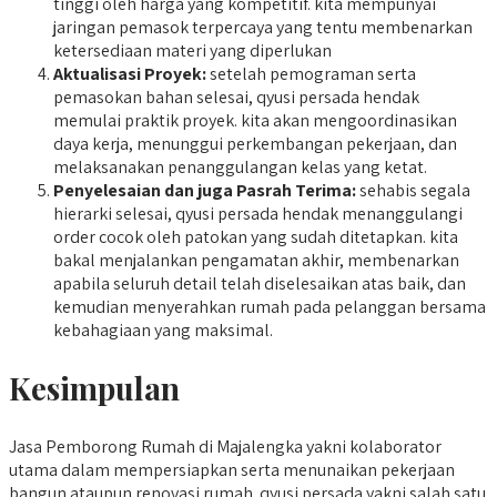
tinggi oleh harga yang kompetitif. kita mempunyai
jaringan pemasok terpercaya yang tentu membenarkan
ketersediaan materi yang diperlukan
Aktualisasi Proyek:
setelah pemograman serta
pemasokan bahan selesai, qyusi persada hendak
memulai praktik proyek. kita akan mengoordinasikan
daya kerja, menunggui perkembangan pekerjaan, dan
melaksanakan penanggulangan kelas yang ketat.
Penyelesaian dan juga Pasrah Terima:
sehabis segala
hierarki selesai, qyusi persada hendak menanggulangi
order cocok oleh patokan yang sudah ditetapkan. kita
bakal menjalankan pengamatan akhir, membenarkan
apabila seluruh detail telah diselesaikan atas baik, dan
kemudian menyerahkan rumah pada pelanggan bersama
kebahagiaan yang maksimal.
Kesimpulan
Jasa Pemborong Rumah di Majalengka yakni kolaborator
utama dalam mempersiapkan serta menunaikan pekerjaan
bangun ataupun renovasi rumah. qyusi persada yakni salah satu