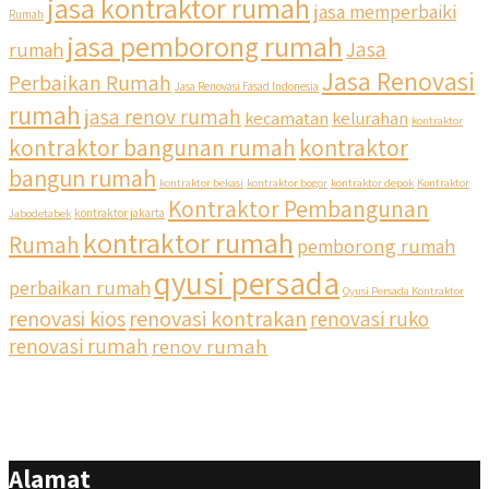
jasa kontraktor rumah
jasa memperbaiki
Rumah
jasa pemborong rumah
Jasa
rumah
Jasa Renovasi
Perbaikan Rumah
Jasa Renovasi Fasad Indonesia
rumah
jasa renov rumah
kecamatan
kelurahan
kontraktor
qyusipersada
kontraktor bangunan rumah
kontraktor
@qyusipersada
3 years ago
bangun rumah
Siapa yang udah masuk List untuk Bangun dan Renovasi
kontraktor bekasi
kontraktor bogor
kontraktor depok
Kontraktor
rumah Di @qyusipersada dengan sistem Cicilan ?? 🤗
Kontraktor Pembangunan
Jabodetabek
kontraktor jakarta
kontraktor rumah
Rumah
pemborong rumah
Untuk informasi lebih lanjut terkait program cicilan ini temen
temen bisa langsung klik link di bio yaa
qyusi persada
perbaikan rumah
Qyusi Persada Kontraktor
renovasi kios
renovasi kontrakan
renovasi ruko
#jasabangunrumahjakarta #jasarenovasirumahjakarta
#kontraktorjakarta #kontraktorbangunan
renovasi rumah
renov rumah
#kontraktorbangunanrumah #kontraktorbangunanjakarta
#kontraktorbekasi #kontraktorinteriorjakarta
#jasabangunrumahdepok #jasarenovasirumahbekasi
#jasadesainrumahmurah #jasadesainrumahjakarta
#kontraktorbangunanjabodetabek
Alamat
#jasabangunrumahjabodetabek #qyusipersada