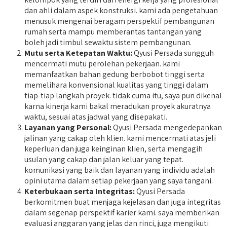
dan ahli dalam aspek konstruksi. kami ada pengetahuan
menusuk mengenai beragam perspektif pembangunan
rumah serta mampu memberantas tantangan yang
boleh jadi timbul sewaktu sistem pembangunan.
Mutu serta Ketepatan Waktu:
Qyusi Persada sungguh
mencermati mutu perolehan pekerjaan. kami
memanfaatkan bahan gedung berbobot tinggi serta
memelihara konvensional kualitas yang tinggi dalam
tiap-tiap langkah proyek. tidak cuma itu, saya pun dikenal
karna kinerja kami bakal meradukan proyek akuratnya
waktu, sesuai atas jadwal yang disepakati.
Layanan yang Personal:
Qyusi Persada mengedepankan
jalinan yang cakap oleh klien. kami mencermati atas jeli
keperluan dan juga keinginan klien, serta mengagih
usulan yang cakap dan jalan keluar yang tepat.
komunikasi yang baik dan layanan yang individu adalah
opini utama dalam setiap pekerjaan yang saya tangani.
Keterbukaan serta Integritas:
Qyusi Persada
berkomitmen buat menjaga kejelasan dan juga integritas
dalam segenap perspektif karier kami. saya memberikan
evaluasi anggaran yang jelas dan rinci, juga mengikuti