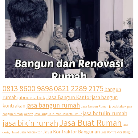
0813 8600 9898
0821 2289 2175
bangun
Jasa Bangun Kantor
rumah
jabodetabek
jasa bangun
jasa bangun rumah
kontrakan
Jasa Bangun Rumah jabodetabek
jasa
jasa betulin rumah
bangun rumah jakarta
Jasa Bangun Rumah Jakarta Timur
Jasa Buat Rumah
jasa bikin rumah
jasa
Jasa Kontraktor Bangunan
design fasad
Jasa Kontraktor
Jasa Kontraktor Bangun