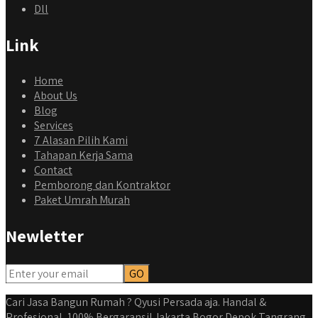
Dll
Link
Home
About Us
Blog
Services
7 Alasan Pilih Kami
Tahapan Kerja Sama
Contact
Pemborong dan Kontraktor
Paket Umrah Murah
Newletter
qyusipersada
@qyusipersada
3 years ago
Dalah satu hasil karya Qyusi persada, merenovasi rumah
biasa jadi rumah mewah dengan budget 400an, kira kira
Cari Jasa Bangun Rumah ? Qyusi Persada aja. Handal &
gimana ya hasilnya...
Profesional, 100% Bergaransi! Jakarta Bogor Depok Tangrang