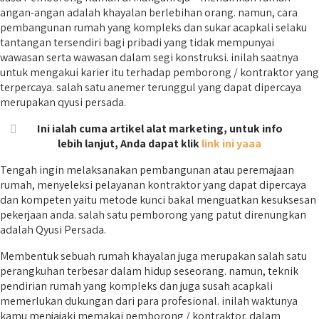
angan-angan adalah khayalan berlebihan orang. namun, cara
pembangunan rumah yang kompleks dan sukar acapkali selaku
tantangan tersendiri bagi pribadi yang tidak mempunyai
wawasan serta wawasan dalam segi konstruksi. inilah saatnya
untuk mengakui karier itu terhadap pemborong / kontraktor yang
terpercaya. salah satu anemer terunggul yang dapat dipercaya
merupakan qyusi persada.
Ini ialah cuma artikel alat marketing, untuk info
lebih lanjut, Anda dapat klik
link ini yaaa
Tengah ingin melaksanakan pembangunan atau peremajaan
rumah, menyeleksi pelayanan kontraktor yang dapat dipercaya
dan kompeten yaitu metode kunci bakal menguatkan kesuksesan
pekerjaan anda. salah satu pemborong yang patut direnungkan
adalah Qyusi Persada.
Membentuk sebuah rumah khayalan juga merupakan salah satu
perangkuhan terbesar dalam hidup seseorang. namun, teknik
pendirian rumah yang kompleks dan juga susah acapkali
memerlukan dukungan dari para profesional. inilah waktunya
kamu menjajaki memakai pemborong / kontraktor. dalam