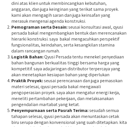
dini atas klien untuk membincangkan kebutuhan,
anggaran, dan juga keinginan yang terikat sama proyek.
kami akan mengagih saran dan juga keinsafan yang
merasuk mengenai agenda konstruksi.
Pemograman serta Desain:
seusai konsultasi awal, qyusi
persada bakal mengembangkan bentuk dan merencanakan
hierarki konstruksi. saya bakal mengacuhkan perspektif
fungsionalitas, keindahan, serta kesangkilan stamina
dalam rancangan rumah.
Logistik Bahan:
Qyusi Persada tentu menekel penyediaan
bahan bangunan berkualitas tinggi bersama harga yang
kompetitif. saya ada jaringan distributor terpercaya yang
akan menetapkan kesiapan bahan yang diperlukan
Praktik Proyek:
seusai perencanaan dan juga pemasokan
materi selesai, qyusi persada bakal mengawali
pengoperasian proyek. saya akan mengatur energi kerja,
meneliti pertambahan pekerjaan, dan melaksanakan
pengendalian martabat yang ketat.
Penyempurnaan serta Pasrah Terima:
sesudah semua
tahapan selesai, qyusi persada akan menuntaskan cetak
biru serupa dengan konvensional yang suah ditetapkan. kita