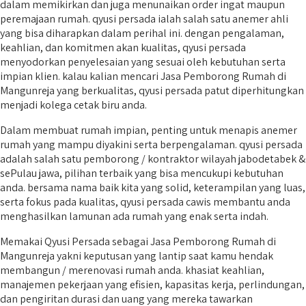
dalam memikirkan dan juga menunaikan order ingat maupun
peremajaan rumah. qyusi persada ialah salah satu anemer ahli
yang bisa diharapkan dalam perihal ini. dengan pengalaman,
keahlian, dan komitmen akan kualitas, qyusi persada
menyodorkan penyelesaian yang sesuai oleh kebutuhan serta
impian klien. kalau kalian mencari Jasa Pemborong Rumah di
Mangunreja yang berkualitas, qyusi persada patut diperhitungkan
menjadi kolega cetak biru anda.
Dalam membuat rumah impian, penting untuk menapis anemer
rumah yang mampu diyakini serta berpengalaman. qyusi persada
adalah salah satu pemborong / kontraktor wilayah jabodetabek &
sePulau jawa, pilihan terbaik yang bisa mencukupi kebutuhan
anda. bersama nama baik kita yang solid, keterampilan yang luas,
serta fokus pada kualitas, qyusi persada cawis membantu anda
menghasilkan lamunan ada rumah yang enak serta indah.
Memakai Qyusi Persada sebagai Jasa Pemborong Rumah di
Mangunreja yakni keputusan yang lantip saat kamu hendak
membangun / merenovasi rumah anda. khasiat keahlian,
manajemen pekerjaan yang efisien, kapasitas kerja, perlindungan,
dan pengiritan durasi dan uang yang mereka tawarkan