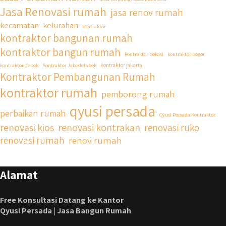
Jasa Renovasi rumah
jasa renov rumah
kecamatan
kelurahan
kontraktor
kontraktor bangunan rumah
kontraktor bangun rumah
kontraktor bekasi
kontraktor bogor
kontraktor depok
Kontraktor Jabodetabek
kontraktor jakarta
Kontraktor Pembangunan Rumah
kontraktor rumah
pemborong rumah
qyusi persada
perbaikan rumah
Qyusi Persada Kontraktor
renovasi kios
renovasi kontrakan
renovasi ruko
renovasi rumah
renov rumah
Alamat
Free Konsultasi Datang ke Kantor
Qyusi Persada | Jasa Bangun Rumah