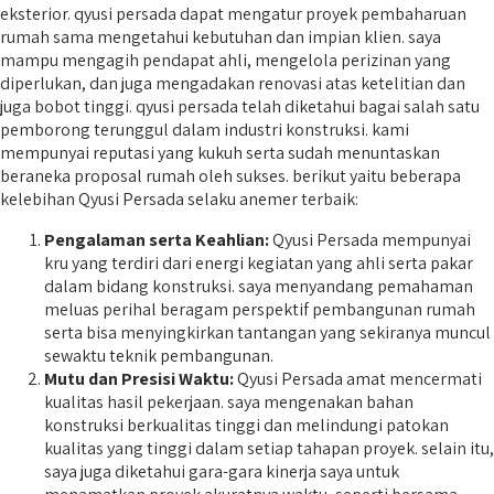
eksterior. qyusi persada dapat mengatur proyek pembaharuan
rumah sama mengetahui kebutuhan dan impian klien. saya
mampu mengagih pendapat ahli, mengelola perizinan yang
diperlukan, dan juga mengadakan renovasi atas ketelitian dan
juga bobot tinggi. qyusi persada telah diketahui bagai salah satu
pemborong terunggul dalam industri konstruksi. kami
mempunyai reputasi yang kukuh serta sudah menuntaskan
beraneka proposal rumah oleh sukses. berikut yaitu beberapa
kelebihan Qyusi Persada selaku anemer terbaik:
Pengalaman serta Keahlian:
Qyusi Persada mempunyai
kru yang terdiri dari energi kegiatan yang ahli serta pakar
dalam bidang konstruksi. saya menyandang pemahaman
meluas perihal beragam perspektif pembangunan rumah
serta bisa menyingkirkan tantangan yang sekiranya muncul
sewaktu teknik pembangunan.
Mutu dan Presisi Waktu:
Qyusi Persada amat mencermati
kualitas hasil pekerjaan. saya mengenakan bahan
konstruksi berkualitas tinggi dan melindungi patokan
kualitas yang tinggi dalam setiap tahapan proyek. selain itu,
saya juga diketahui gara-gara kinerja saya untuk