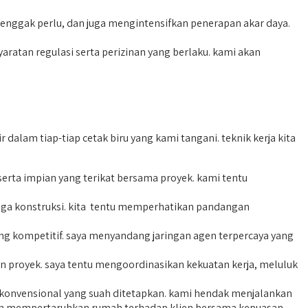
ggak perlu, dan juga mengintensifkan penerapan akar daya.
an regulasi serta perizinan yang berlaku. kami akan
lam tiap-tiap cetak biru yang kami tangani. teknik kerja kita
rta impian yang terikat bersama proyek. kami tentu
ga konstruksi. kita tentu memperhatikan pandangan
g kompetitif. saya menyandang jaringan agen terpercaya yang
n proyek. saya tentu mengoordinasikan kekuatan kerja, meluluk
 konvensional yang suah ditetapkan. kami hendak menjalankan
kan mempertaruhkan rumah terhadap klien bersama kepuasan