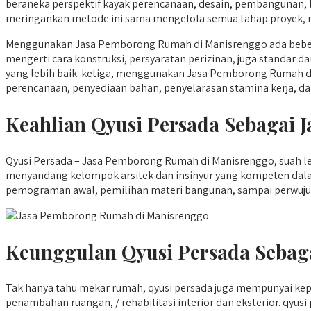
beraneka perspektif kayak perencanaan, desain, pembangunan,
meringankan metode ini sama mengelola semua tahap proyek, me
Menggunakan Jasa Pemborong Rumah di Manisrenggo ada bebera
mengerti cara konstruksi, persyaratan perizinan, juga standar da
yang lebih baik. ketiga, menggunakan Jasa Pemborong Rumah di
perencanaan, penyediaan bahan, penyelarasan stamina kerja, da
Keahlian Qyusi Persada Sebagai
Qyusi Persada – Jasa Pemborong Rumah di Manisrenggo, suah lele
menyandang kelompok arsitek dan insinyur yang kompeten dala
pemograman awal, pemilihan materi bangunan, sampai perwujud
Keunggulan Qyusi Persada Sebag
Tak hanya tahu mekar rumah, qyusi persada juga mempunyai ke
penambahan ruangan, / rehabilitasi interior dan eksterior. q