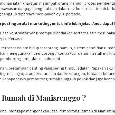
nan ialah khayalan melimpah orang. namun, proses pembentuka
wawasan dan juga pengetahuan dalam sisi konstruksi. inilah tatk
ng sanggup dipercaya merupakan qyusi persada.
 postingan alat marketing, untuk info lebih jelas, Anda dapat 
h jasa kontraktor yang mampu diandalkan serta terlatih merupa
yusi Persada.
an terbesar dalam hidup seseorang. namun, sistem pendirian ru
dahkan menggunakan pemborong / kontraktor. dalam risalah ini, k
 pemborong jempolan di pabrik ini.
mah, pertanyaan penting yang sering timbul adalah, “apakah a
sing-masing opsi ada keutamaan dan kekurangan, terdapat beran
an kenapa servis pemborong rumah sungguh pokok dan juga kenapa 
 Rumah di Manisrenggo ?
ngenal mengapa mengenakan Jasa Pemborong Rumah di Manisreng