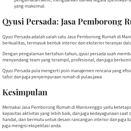
yang maksimal.
Qyusi Persada:
Jasa Pemborong 
Qyusi Persada adalah salah satu Jasa Pemborong Rumah di Man
berkualitas, termasuk bentuk interior dan eksterior teranyar d
Dengan pengalaman bertahun-tahun, qyusi persada suah memba
menyandang team yang terampil, profesional, dan juga berkom
Qyusi Persada pula mengerti poin manajemen rencana yang efisien
tafsir dan juga penyempuraan rumah di pulau jawa.
Kesimpulan
Memakai Jasa Pemborong Rumah di Manisrenggo yaitu ketetapan 
kapasitas aktivitas yang lebih baik, dan juga kedayagunaan saat 
handal, dan bermutu untuk desain rancangan interior dan juga b
juga mengisi ekspektasi anda.