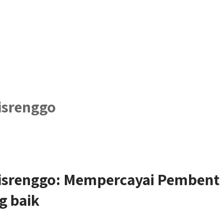
isrenggo
isrenggo: Mempercayai Pembent
g baik