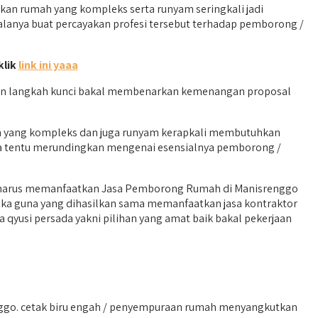
n rumah yang kompleks serta runyam seringkali jadi
alanya buat percayakan profesi tersebut terhadap pemborong /
klik
link ini yaaa
kan langkah kunci bakal membenarkan kemenangan proposal
mah yang kompleks dan juga runyam kerapkali membutuhkan
ita tentu merundingkan mengenai esensialnya pemborong /
ku harus memanfaatkan Jasa Pemborong Rumah di Manisrenggo
eka guna yang dihasilkan sama memanfaatkan jasa kontraktor
qyusi persada yakni pilihan yang amat baik bakal pekerjaan
go. cetak biru engah / penyempuraan rumah menyangkutkan