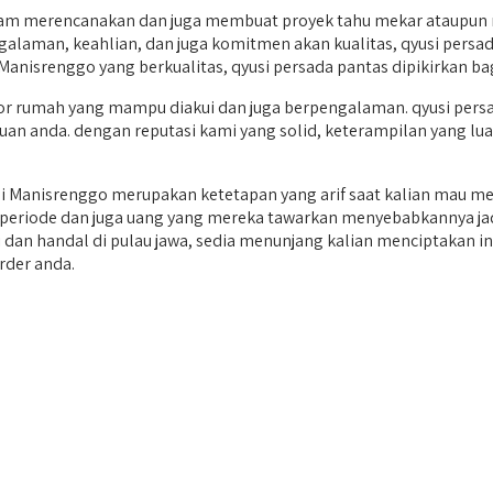
 merencanakan dan juga membuat proyek tahu mekar ataupun ren
galaman, keahlian, dan juga komitmen akan kualitas, qyusi persa
anisrenggo yang berkualitas, qyusi persada pantas dipikirkan ba
 rumah yang mampu diakui dan juga berpengalaman. qyusi persad
 anda. dengan reputasi kami yang solid, keterampilan yang luas,
Manisrenggo merupakan ketetapan yang arif saat kalian mau me
an periode dan juga uang yang mereka tawarkan menyebabkannya jad
hli dan handal di pulau jawa, sedia menunjang kalian menciptakan 
rder anda.