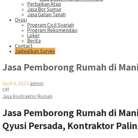
Perbaikan Atap
Jasa Bor Sumur
Jasa Galian Tanah
Qyusi
Program Cicil Syariah
Program Rekomendasi
Loker
Berita
Contact
Jadwalkan Survey
Jasa Pemborong Rumah di Man
April 6, 2022
admin
Off
Jasa Kontraktor Rumah
Jasa Pemborong Rumah di Man
Qyusi Persada, Kontraktor Palin