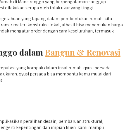
g Rumah di Manisrenggo yang berpengalaman sanggup
dilakukan serupa oleh tolak ukur yang tinggi.
ngetahuan yang lapang dalam pembentukan rumah. kita
veransir materi konstruksi lokal, alhasil bisa menemukan harga
endak mengatur order dengan cara keseluruhan, termasuk
enggo dalam
Bangun & Renovasi
 reputasi yang kompak dalam insaf rumah. qyusi persada
 ukuran. qyusi persada bisa membantu kamu mulai dari
a.
likasikan peralihan desain, pembaruan struktural,
 mengerti kepentingan dan impian klien. kami mampu