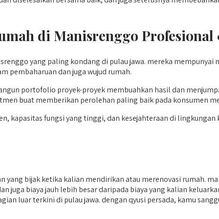
Rumah di Manisrenggo
Profesional
isrenggo yang paling kondang di pulau jawa. mereka mempunyai
alam pembaharuan dan juga wujud rumah.
ngun portofolio proyek-proyek membuahkan hasil dan menjumpai
itmen buat memberikan perolehan paling baik pada konsumen me
, kapasitas fungsi yang tinggi, dan kesejahteraan di lingkungan k
yang bijak ketika kalian mendirikan atau merenovasi rumah. ma
dan juga biaya jauh lebih besar daripada biaya yang kalian keluark
agian luar terkini di pulau jawa. dengan qyusi persada, kamu san