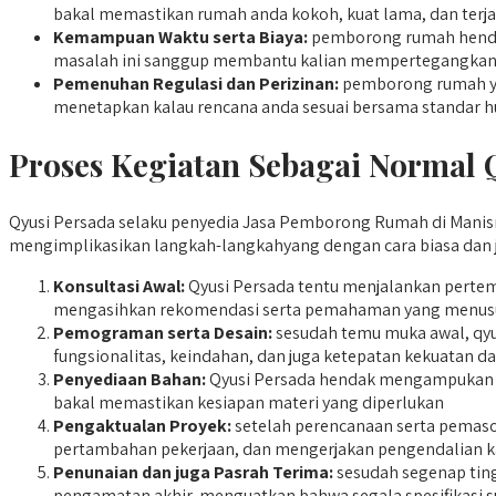
bakal memastikan rumah anda kokoh, kuat lama, dan terja
Kemampuan Waktu serta Biaya:
pemborong rumah hendak
masalah ini sanggup membantu kalian mempertegangkan s
Pemenuhan Regulasi dan Perizinan:
pemborong rumah yan
menetapkan kalau rencana anda sesuai bersama standar h
Proses Kegiatan Sebagai Normal 
Qyusi Persada selaku penyedia Jasa Pemborong Rumah di Manisren
mengimplikasikan langkah-langkahyang dengan cara biasa dan ju
Konsultasi Awal:
Qyusi Persada tentu menjalankan pertem
mengasihkan rekomendasi serta pemahaman yang menusuk
Pemograman serta Desain:
sesudah temu muka awal, qy
fungsionalitas, keindahan, dan juga ketepatan kekuatan 
Penyediaan Bahan:
Qyusi Persada hendak mengampukan pe
bakal memastikan kesiapan materi yang diperlukan
Pengaktualan Proyek:
setelah perencanaan serta pemaso
pertambahan pekerjaan, dan mengerjakan pengendalian ka
Penunaian dan juga Pasrah Terima:
sesudah segenap ting
pengamatan akhir, menguatkan bahwa segala spesifikasi