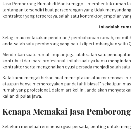
Jasa Pemborong Rumah di Manisrenggo – membentuk rumah lamu
tantangan tersendiri buat perseorangan yang tidak menyandang 
kontraktor yang terpercaya. salah satu kontraktor jempolan ya
Ini adalah cuma
Selagi mau melakukan pendirian / pembaharuan rumah, memili
anda. salah satu pemborong yang patut dipertimbangkan yaitu Q
Mendirikan suatu rumah impian juga ialah salah satu pendapat
kontribusi dari para profesional. inilah saatnya kamu mengin
kontraktor serta mengenalkan qyusi persada menjadi salah satu
Kala kamu mengakhirkan buat menciptakan atau merenovasi ru
ataupun hanya memercayakan pandai ahli biasa?” sekalipun ma
rumah yang profesional. dalam artikel ini, anda akan menyatak
kalian di pulau jawa.
Kenapa Memakai Jasa Pemborong
Sebelum menelaah eminensi qyusi persada, penting untuk me