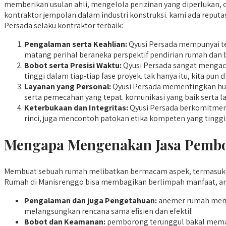
memberikan usulan ahli, mengelola perizinan yang diperlukan, d
kontraktor jempolan dalam industri konstruksi. kami ada repu
Persada selaku kontraktor terbaik:
Pengalaman serta Keahlian:
Qyusi Persada mempunyai te
matang perihal beraneka perspektif pendirian rumah dan
Bobot serta Presisi Waktu:
Qyusi Persada sangat mengac
tinggi dalam tiap-tiap fase proyek. tak hanya itu, kita pu
Layanan yang Personal:
Qyusi Persada mementingkan hubu
serta pemecahan yang tepat. komunikasi yang baik serta l
Keterbukaan dan Integritas:
Qyusi Persada berkomitmen b
rinci, juga mencontoh patokan etika kompeten yang tingg
Mengapa Mengenakan Jasa Pembo
Membuat sebuah rumah melibatkan bermacam aspek, termasuk p
Rumah di Manisrenggo bisa membagikan berlimpah manfaat, ant
Pengalaman dan juga Pengetahuan:
anemer rumah memp
melangsungkan rencana sama efisien dan efektif.
Bobot dan Keamanan:
pemborong terunggul bakal memakai