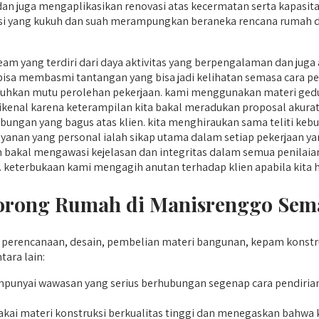
an juga mengaplikasikan renovasi atas kecermatan serta kapasitas 
tasi yang kukuh dan suah merampungkan beraneka rencana rumah d
am yang terdiri dari daya aktivitas yang berpengalaman dan ju
 bisa membasmi tantangan yang bisa jadi kelihatan semasa cara 
uhkan mutu perolehan pekerjaan. kami menggunakan materi gedun
n dikenal karena keterampilan kita bakal meradukan proposal akura
ngan yang bagus atas klien. kita menghiraukan sama teliti kebu
ayanan yang personal ialah sikap utama dalam setiap pekerjaan ya
akal mengawasi kejelasan dan integritas dalam semua penilaian 
i. keterbukaan kami mengagih anutan terhadap klien apabila kita
rong Rumah di Manisrenggo Sema
erencanaan, desain, pembelian materi bangunan, kepam konstr
ara lain:
unyai wawasan yang serius berhubungan segenap cara pendiri
 materi konstruksi berkualitas tinggi dan menegaskan bahwa kar