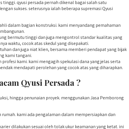
tinggi. qyusi persada pernah dikenal bagai salah satu
engan sukses. seterusnya ialah beberapa supremasi Qyusi
ga ahli dalam bagian konstruksi. kami menyandang pemahaman
pembangunan.
g bermutu tinggi dan juga mengontrol standar kualitas yang
tnya waktu, cocok atas skedul yang disepakati.
tuhan dan juga niat klien, bersama memberi pendapat yang bijak
ng kami tangani.
profesi kami. kami mengagih spekulasi dana yang jelas serta
 hendak mendapati perolehan yang cocok atas yang diharapkan.
cam Qyusi Persada ?
uksi, hingga penunaian proyek. menggunakan Jasa Pemborong
an rumah. kami ada pengalaman dalam mempersiapkan dan
ier dilakukan sesuai oleh tolak ukur keamanan yang ketat. ini