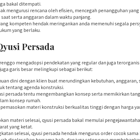
ga bakal ditempati.
 mengurusi rencana oleh efisien, mencegah penangguhan yang en
aat serta anggaran dalam waktu panjang.
g kompeten hendak meringankan anda memenuhi segala persyarat
ukum yang berlaku.
Qyusi Persada
ggo mengadopsi pendekatan yang regular dan juga terorganisir da
ga garis besar melingkupi sebagai berikut:
uan dini dengan klien buat merundingkan kebutuhan, anggaran, se
 tentang agenda konstruksi.
usi persada tentu mengembangkan konsep serta memikirkan tang
dalam konsep rumah.
masokan materi konstruksi berkualitas tinggi dengan harga yan
kan materi selesai, qyusi persada bakal memulai pengejawantaha
rat yang ketat.
katan selesai, qyusi persada hendak mengurus order cocok sama
 suah diselesaikan bersama baik, dan juga seterusnya membeban