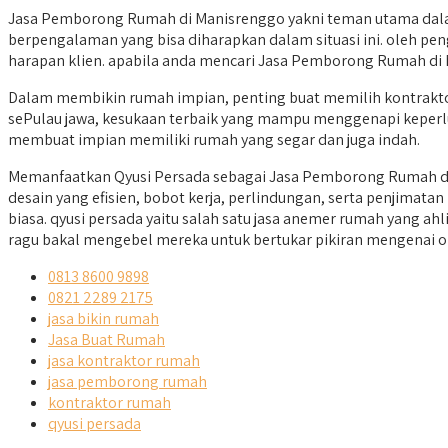
Jasa Pemborong Rumah di Manisrenggo yakni teman utama dalam
berpengalaman yang bisa diharapkan dalam situasi ini. oleh pen
harapan klien. apabila anda mencari Jasa Pemborong Rumah di M
Dalam membikin rumah impian, penting buat memilih kontraktor
sePulau jawa, kesukaan terbaik yang mampu menggenapi keperluan
membuat impian memiliki rumah yang segar dan juga indah.
Memanfaatkan Qyusi Persada sebagai Jasa Pemborong Rumah di 
desain yang efisien, bobot kerja, perlindungan, serta penjimat
biasa. qyusi persada yaitu salah satu jasa anemer rumah yang a
ragu bakal mengebel mereka untuk bertukar pikiran mengenai o
0813 8600 9898
0821 2289 2175
jasa bikin rumah
Jasa Buat Rumah
jasa kontraktor rumah
jasa pemborong rumah
kontraktor rumah
qyusi persada