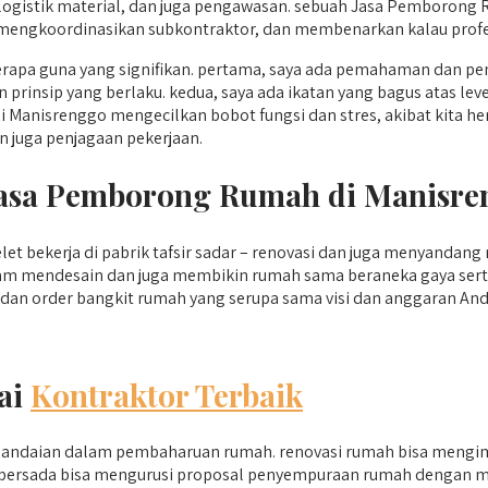
 logistik material, dan juga pengawasan. sebuah Jasa Pemboron
ngkoordinasikan subkontraktor, dan membenarkan kalau profesi 
pa guna yang signifikan. pertama, saya ada pemahaman dan pe
n prinsip yang berlaku. kedua, saya ada ikatan yang bagus atas le
 Manisrenggo mengecilkan bobot fungsi dan stres, akibat kita h
n juga penjagaan pekerjaan.
 Jasa Pemborong Rumah di Manisr
t bekerja di pabrik tafsir sadar – renovasi dan juga menyandang
m mendesain dan juga membikin rumah sama beraneka gaya serta
an order bangkit rumah yang serupa sama visi dan anggaran And
ai
Kontraktor Terbaik
pandaian dalam pembaharuan rumah. renovasi rumah bisa mengimp
yusi persada bisa mengurusi proposal penyempuraan rumah dengan