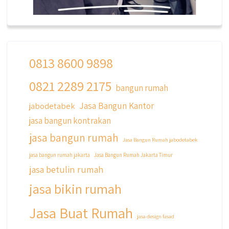
0813 8600 9898
0821 2289 2175
qyusipersada
bangun rumah
@qyusipersada
3 years ago
Jasa Bangun Kantor
jabodetabek
Siapa yang udah masuk List untuk Bangun
jasa bangun kontrakan
dan Renovasi rumah Di @qyusipersada
dengan sistem Cicilan ?? 🤗
jasa bangun rumah
Jasa Bangun Rumah jabodetabek
Untuk informasi lebih lanjut terkait program
jasa bangun rumah jakarta
Jasa Bangun Rumah Jakarta Timur
cicilan ini temen temen bisa langsung klik link
jasa betulin rumah
di bio yaa
jasa bikin rumah
#jasabangunrumahjakarta
#jasarenovasirumahjakarta
Jasa Buat Rumah
#kontraktorjakarta #kontraktorbangunan
jasa design fasad
#kontraktorbangunanrumah