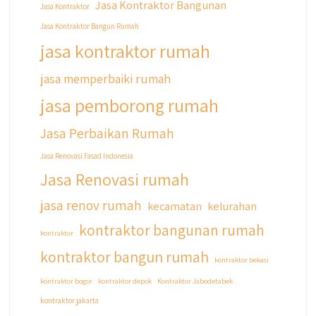
Jasa Kontraktor Bangunan
Jasa Kontraktor
#kontraktorbangunanjakarta
Jasa Kontraktor Bangun Rumah
#kontraktorbekasi #kontraktorinteriorjakarta
#jasabangunrumahdepok
jasa kontraktor rumah
#jasarenovasirumahbekasi
#jasadesainrumahmurah
jasa memperbaiki rumah
#jasadesainrumahjakarta
jasa pemborong rumah
#kontraktorbangunanjabodetabek
#jasabangunrumahjabodetabek
Jasa Perbaikan Rumah
#qyusipersada
Jasa Renovasi Fasad Indonesia
Jasa Renovasi rumah
jasa renov rumah
kecamatan
kelurahan
kontraktor bangunan rumah
kontraktor
kontraktor bangun rumah
kontraktor bekasi
kontraktor bogor
kontraktor depok
Kontraktor Jabodetabek
kontraktor jakarta