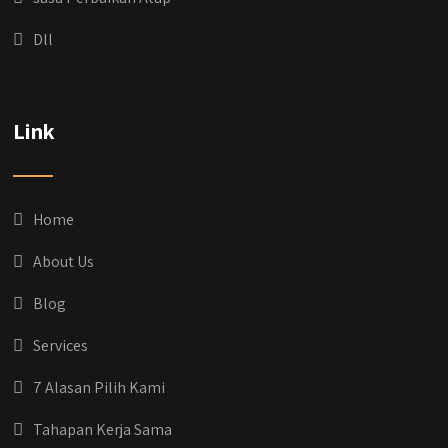
Dll
qyusipersada
@qyusipersada
3 years ago
Dih gak tau aja dia kalau di Qyusi Persada
Link
Ada Program Yang namanya PROCIS
(Program Cicilan Syariah)
.
Informasi selengkapnya, buru yuk klik link di
bio IG kitanya 🔥
Home
#jasabangunrumahjakarta
#jasarenovasirumahjakarta
About Us
#kontraktorjakarta #kontraktorbangunan
#kontraktorbangunanrumah
Blog
#kontraktorbangunanjakarta
#kontraktorbekasi #kontraktorinteriorjakarta
Services
#jasabangunrumahdepok
#jasarenovasirumahbekasi
7 Alasan Pilih Kami
#jasadesainrumahmurah
#jasadesainrumahjakarta
Tahapan Kerja Sama
#kontraktorbangunanjabodetabek