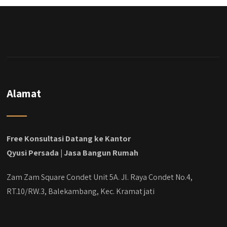
dengan budget 400an, kira kira gimana ya
hasilnya...
#jasabangunrumahjakarta
#jasarenovasirumahjakarta
#kontraktorjakarta #kontraktorbangunan
#kontraktorbangunanrumah
#kontraktorbangunanjakarta
#kontraktorbekasi #kontraktorinteriorjakarta
Alamat
#jasabangunrumahdepok
#jasarenovasirumahbekasi
#jasadesainrumahmurah
#jasadesainrumahjakarta
Free Konsultasi Datang ke Kantor
#kontraktorbangunanjabodetabek
Qyusi Persada | Jasa Bangun Rumah
#jasabangunrumahjabodetabek
#qyusipersada
Zam Zam Square Condet Unit 5A. Jl. Raya Condet No.4,
RT.10/RW.3, Balekambang, Kec. Kramat jati