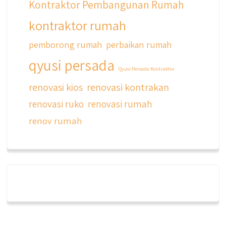
Kontraktor Pembangunan Rumah
kontraktor rumah
pemborong rumah
perbaikan rumah
qyusi persada
Qyusi Persada Kontraktor
renovasi kios
renovasi kontrakan
renovasi ruko
renovasi rumah
renov rumah
qyusipersada
@qyusipersada
3 years ago
Dalah satu hasil karya Qyusi persada,
merenovasi rumah biasa jadi rumah mewah