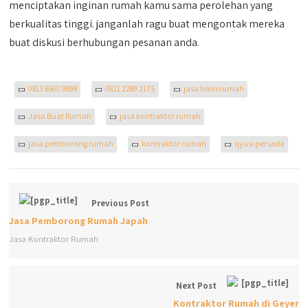
menciptakan inginan rumah kamu sama perolehan yang
berkualitas tinggi. janganlah ragu buat mengontak mereka
buat diskusi berhubungan pesanan anda.
0813 8600 9898
0821 2289 2175
jasa bikin rumah
Jasa Buat Rumah
jasa kontraktor rumah
jasa pemborong rumah
kontraktor rumah
qyusi persada
Previous Post
Jasa Pemborong Rumah Japah
Jasa Kontraktor Rumah
Next Post
Kontraktor Rumah di Geyer