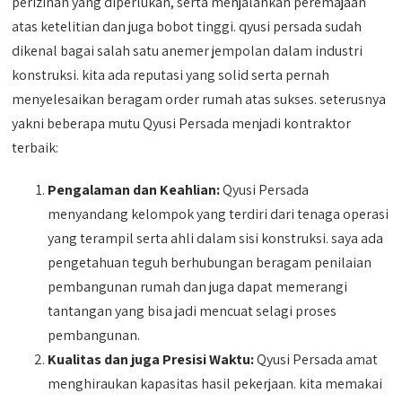
perizinan yang diperlukan, serta menjalankan peremajaan
atas ketelitian dan juga bobot tinggi. qyusi persada sudah
dikenal bagai salah satu anemer jempolan dalam industri
konstruksi. kita ada reputasi yang solid serta pernah
menyelesaikan beragam order rumah atas sukses. seterusnya
yakni beberapa mutu Qyusi Persada menjadi kontraktor
terbaik:
Pengalaman dan Keahlian:
Qyusi Persada
menyandang kelompok yang terdiri dari tenaga operasi
yang terampil serta ahli dalam sisi konstruksi. saya ada
pengetahuan teguh berhubungan beragam penilaian
pembangunan rumah dan juga dapat memerangi
tantangan yang bisa jadi mencuat selagi proses
pembangunan.
Kualitas dan juga Presisi Waktu:
Qyusi Persada amat
menghiraukan kapasitas hasil pekerjaan. kita memakai